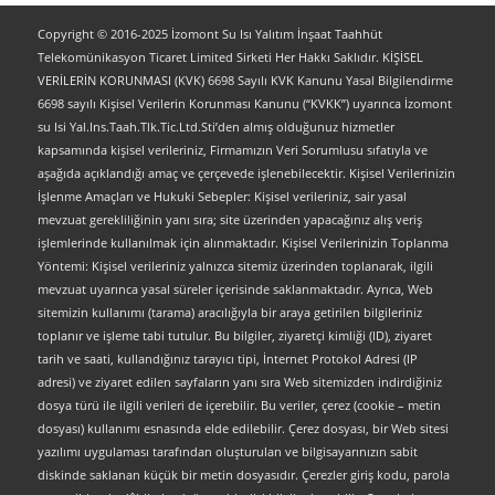
Copyright © 2016-2025 İzomont Su Isı Yalıtım İnşaat Taahhüt
Telekomünikasyon Ticaret Limited Sirketi Her Hakkı Saklıdır. KİŞİSEL
VERİLERİN KORUNMASI (KVK) 6698 Sayılı KVK Kanunu Yasal Bilgilendirme
6698 sayılı Kişisel Verilerin Korunması Kanunu (“KVKK”) uyarınca İzomont
su Isi Yal.Ins.Taah.Tlk.Tic.Ltd.Sti’den almış olduğunuz hizmetler
kapsamında kişisel verileriniz, Firmamızın Veri Sorumlusu sıfatıyla ve
aşağıda açıklandığı amaç ve çerçevede işlenebilecektir. Kişisel Verilerinizin
İşlenme Amaçları ve Hukuki Sebepler: Kişisel verileriniz, sair yasal
mevzuat gerekliliğinin yanı sıra; site üzerinden yapacağınız alış veriş
işlemlerinde kullanılmak için alınmaktadır. Kişisel Verilerinizin Toplanma
Yöntemi: Kişisel verileriniz yalnızca sitemiz üzerinden toplanarak, ilgili
mevzuat uyarınca yasal süreler içerisinde saklanmaktadır. Ayrıca, Web
sitemizin kullanımı (tarama) aracılığıyla bir araya getirilen bilgileriniz
toplanır ve işleme tabi tutulur. Bu bilgiler, ziyaretçi kimliği (ID), ziyaret
tarih ve saati, kullandığınız tarayıcı tipi, İnternet Protokol Adresi (IP
adresi) ve ziyaret edilen sayfaların yanı sıra Web sitemizden indirdiğiniz
dosya türü ile ilgili verileri de içerebilir. Bu veriler, çerez (cookie – metin
dosyası) kullanımı esnasında elde edilebilir. Çerez dosyası, bir Web sitesi
yazılımı uygulaması tarafından oluşturulan ve bilgisayarınızın sabit
diskinde saklanan küçük bir metin dosyasıdır. Çerezler giriş kodu, parola