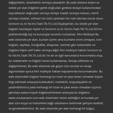
değiştirebilir, düzeltebilir ve/veya çıkarabilir. Bu web sitesine erişim ve
sitede yer alan bilgilerin gerek doğrudan gerekse dolaylı kullanımından
kaynaklanan doğrudan ve/veya dolaylı maddi ve/veya manevi, menfi
ve/veya müsbet, velhasıl her türlü zarardan her nam altında olursa olsun
İzomont su Isi Yal.Ins.Taah.Tlk.Tic.Ltd.Stiçalışanları, bu sitede yer alan
bilgileri hazırlayan kişiler ve İzomont su Isi Yal.Ins.Taah.Tlk.Tic.Ltd.Sti’nin
yetkilendirdiği kişi ve kuruluşlar sorumlu tutulamaz. Fikri Mülkiyet Bu
web sitesinde yer alan, bunları içeren ama bunlarla sınırlı olmayan, tüm
bilgileri, sayfalar, fotoğraflar, dizaynlar, resimler gibi malzemeler ve
bilgilere ilişkin telif hakkı ve/veya diğer fikri mülkiyet hakları İzomont su
Isi Yal.Ins.Taah.Tlk.Tic.Ltd.Sti.’ne ait ve ilgili kanunlarca korunmakta olup,
bu malzemeler ve bilgiler izinsiz kullanılamaz, iktisap edilemez ve
değiştirilemez. Bu web sitesinde adı geçen tüm sorular ve cevap
algoritmaları ayrıca fikri mülkiyet hakları kapsamında korunmaktadır. Bu
web sitesindeki bilgileri herhangi bir ticari ve çıkar amacı olmadan kişisel
bilgi edinmek amacıyla kullanabilir, indirebilir, kopyalayabilir ve
yazdırabilirsiniz yada herhangi bir ticari ve çıkar amacı olmadan üçüncü
şahıslara sadece kişisel bilgilendirilmeleri amacıyla bu bilgilerin
www.onubanasor.com web sitesinden temin edildiğini ve burada yer
alan tüm koşul ve hükümlere bağlı olduklarını belirtmek şartıyla verebilir
ve gönderebilirsiniz. Bu web sitesinde yer alan herhangi bir bilgiyi,