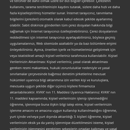
ve tercihler de dâhil olmak üzere bir dizi bilgiler içerebilir. Çerezlerin
kullanımı, tarama tercihlerinizin kaydını tutarak, sizlere daha hızlı ve daha
fazla kişiselleştirilmiş hizmetler sunar. İnternet tarayıcınız, tanımlama
bilgilerini (çerezleri) otomatik olarak kabul edecek şekilde ayarlanmış
olabilir. Sabit diskinize gönderilen tüm çerez dosyaları hakkında bilgi
sağlamak için İnternet tarayıcınızı özelleştirebilirsiniz. Çerez dosyalarının
reddedilmesi için internet tarayıcınızı ayarlayabilirsiniz, böylece geçmiş
uygulamalarınızı, Web sitemizde azaltabilir ya da bazı bölümlere erişimi
önleyebilirsiniz. Ayrıca, önerilen içerik ve hizmetlerimizi geliştirmek için
veya istatistiksel amaçlı kişisel verileriniz tarafımızca kullanılabilir. Kişisel
Verilerinizin Aktarılması: Kişisel verileriniz, yasal olarak aktarılması
gereken resmi makamlara, hukuki zorunluluklar nedeniyle ve yasal
sınırlamalar çerçevesinde bağımsız denetim şirketlerine mevzuat
hükümleri uyarınca bilgi aktarımına izin verilen kişi ve kuruluşlara,
mevzuata uygun şekilde diğer üçüncü kişilere firmamızca
aktarılabilecektir. KVKK’ nın 11. Maddesi Uyarınca Haklarınız: KVKK’ nın
11. maddesi kapsamında; kişisel verilerinizin işlenip işlenmediğini
öğrenme, işlenmişse buna ilişkin bilgi talep etme, kişisel verilerinizin
işlenme amacını ve amacına uygun kullanılıp kullanılmadığını öğrenme,
yurt içinde ve/veya yurt dışında aktarıldığı 3. kişileri öğrenme, kişisel
verilerinizin eksik ya da yanlış işlenmişse düzeltilmesini isteme, kişisel
verilerinizin işlenmesini gerektiren sebeplerin ortadan kalkması ve yasal