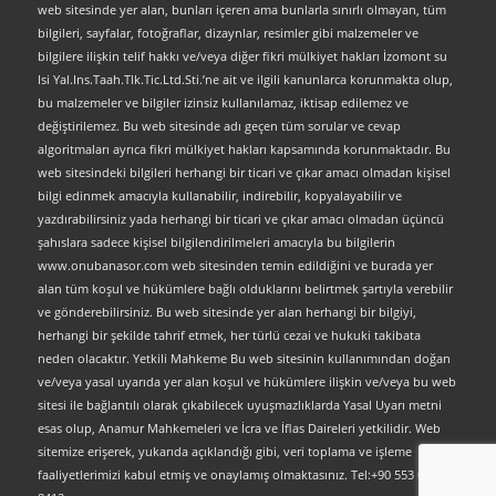
web sitesinde yer alan, bunları içeren ama bunlarla sınırlı olmayan, tüm
bilgileri, sayfalar, fotoğraflar, dizaynlar, resimler gibi malzemeler ve
bilgilere ilişkin telif hakkı ve/veya diğer fikri mülkiyet hakları İzomont su
Isi Yal.Ins.Taah.Tlk.Tic.Ltd.Sti.’ne ait ve ilgili kanunlarca korunmakta olup,
bu malzemeler ve bilgiler izinsiz kullanılamaz, iktisap edilemez ve
değiştirilemez. Bu web sitesinde adı geçen tüm sorular ve cevap
algoritmaları ayrıca fikri mülkiyet hakları kapsamında korunmaktadır. Bu
web sitesindeki bilgileri herhangi bir ticari ve çıkar amacı olmadan kişisel
bilgi edinmek amacıyla kullanabilir, indirebilir, kopyalayabilir ve
yazdırabilirsiniz yada herhangi bir ticari ve çıkar amacı olmadan üçüncü
şahıslara sadece kişisel bilgilendirilmeleri amacıyla bu bilgilerin
www.onubanasor.com web sitesinden temin edildiğini ve burada yer
alan tüm koşul ve hükümlere bağlı olduklarını belirtmek şartıyla verebilir
ve gönderebilirsiniz. Bu web sitesinde yer alan herhangi bir bilgiyi,
herhangi bir şekilde tahrif etmek, her türlü cezai ve hukuki takibata
neden olacaktır. Yetkili Mahkeme Bu web sitesinin kullanımından doğan
ve/veya yasal uyarıda yer alan koşul ve hükümlere ilişkin ve/veya bu web
sitesi ile bağlantılı olarak çıkabilecek uyuşmazlıklarda Yasal Uyarı metni
esas olup, Anamur Mahkemeleri ve İcra ve İflas Daireleri yetkilidir. Web
sitemize erişerek, yukarıda açıklandığı gibi, veri toplama ve işleme
faaliyetlerimizi kabul etmiş ve onaylamış olmaktasınız. Tel:+90 553 063