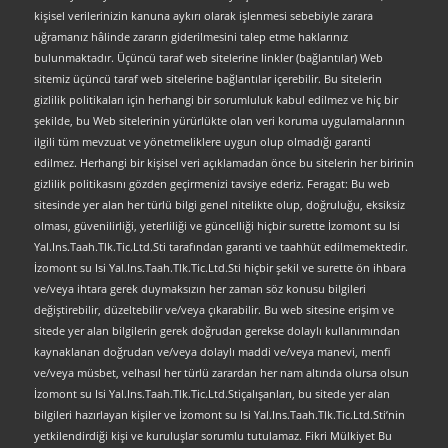
kişisel verilerinizin kanuna aykırı olarak işlenmesi sebebiyle zarara
uğramanız hâlinde zararın giderilmesini talep etme haklarınız
bulunmaktadır. Üçüncü taraf web sitelerine linkler (bağlantılar) Web
sitemiz üçüncü taraf web sitelerine bağlantılar içerebilir. Bu sitelerin
gizlilik politikaları için herhangi bir sorumluluk kabul edilmez ve hiç bir
şekilde, bu Web sitelerinin yürürlükte olan veri koruma uygulamalarının
ilgili tüm mevzuat ve yönetmeliklere uygun olup olmadığı garanti
edilmez. Herhangi bir kişisel veri açıklamadan önce bu sitelerin her birinin
gizlilik politikasını gözden geçirmenizi tavsiye ederiz. Feragat: Bu web
sitesinde yer alan her türlü bilgi genel nitelikte olup, doğruluğu, eksiksiz
olması, güvenilirliği, yeterliliği ve güncelliği hiçbir surette İzomont su Isi
Yal.Ins.Taah.Tlk.Tic.Ltd.Sti tarafından garanti ve taahhüt edilmemektedir.
İzomont su Isi Yal.Ins.Taah.Tlk.Tic.Ltd.Sti hiçbir şekil ve surette ön ihbara
ve/veya ihtara gerek duymaksızın her zaman söz konusu bilgileri
değiştirebilir, düzeltebilir ve/veya çıkarabilir. Bu web sitesine erişim ve
sitede yer alan bilgilerin gerek doğrudan gerekse dolaylı kullanımından
kaynaklanan doğrudan ve/veya dolaylı maddi ve/veya manevi, menfi
ve/veya müsbet, velhasıl her türlü zarardan her nam altında olursa olsun
İzomont su Isi Yal.Ins.Taah.Tlk.Tic.Ltd.Stiçalışanları, bu sitede yer alan
bilgileri hazırlayan kişiler ve İzomont su Isi Yal.Ins.Taah.Tlk.Tic.Ltd.Sti’nin
yetkilendirdiği kişi ve kuruluşlar sorumlu tutulamaz. Fikri Mülkiyet Bu