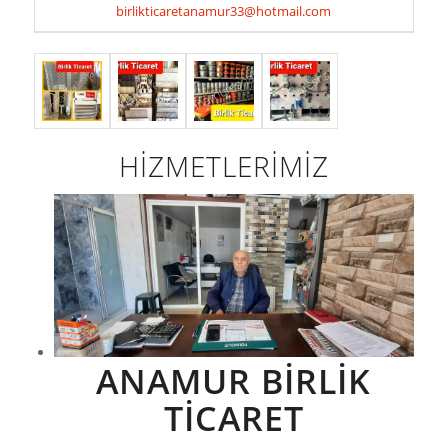
birlikticaretanamur33@hotmail.com
HİZMETLERİMİZ
ANAMUR BİRLİK
TİCARET