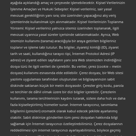
aşağıda açıklandığı amaç ve çerçevede işlenebilecektir. Kişisel Verilerinizin
İşlenme Amaçları ve Hukuki Sebepler: Kişisel verileriniz, sair yasal
mevzuat gerekliliğinin yanı sıra; site üzerinden yapacağınız alış veriş
işlemlerinde kullanılmak için alınmaktadır. Kişisel Verilerinizin Toplanma
Yöntemi: Kişisel verileriniz yalnızca sitemiz üzerinden toplanarak, ilgili
mevzuat uyarınca yasal süreler içerisinde saklanmaktadır. Ayrıca, Web
sitemizin kullanımı (tarama) aracılığıyla bir araya getirilen bilgileriniz
toplanır ve işleme tabi tutulur. Bu bilgiler, ziyaretçi kimliği (ID), ziyaret
tarih ve saati, kullandığınız tarayıcı tipi, İnternet Protokol Adresi (IP
adresi) ve ziyaret edilen sayfaların yanı sıra Web sitemizden indirdiğiniz
dosya türü ile ilgili verileri de içerebilir. Bu veriler, çerez (cookie – metin
dosyası) kullanımı esnasında elde edilebilir. Çerez dosyası, bir Web sitesi
yazılımı uygulaması tarafından oluşturulan ve bilgisayarınızın sabit
diskinde saklanan küçük bir metin dosyasıdır. Çerezler giriş kodu, parola
ve tercihler de dâhil olmak üzere bir dizi bilgiler içerebilir. Çerezlerin
kullanımı, tarama tercihlerinizin kaydını tutarak, sizlere daha hızlı ve daha
fazla kişiselleştirilmiş hizmetler sunar. İnternet tarayıcınız, tanımlama
bilgilerini (çerezleri) otomatik olarak kabul edecek şekilde ayarlanmış
olabilir. Sabit diskinize gönderilen tüm çerez dosyaları hakkında bilgi
sağlamak için İnternet tarayıcınızı özelleştirebilirsiniz. Çerez dosyalarının
reddedilmesi için internet tarayıcınızı ayarlayabilirsiniz, böylece geçmiş