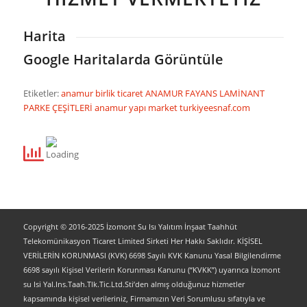
Harita
Google Haritalarda Görüntüle
Etiketler:
anamur birlik ticaret
ANAMUR FAYANS LAMİNANT
PARKE ÇEŞİTLERİ
anamur yapı market
turkiyeesnaf.com
Copyright © 2016-2025 İzomont Su Isı Yalıtım İnşaat Taahhüt
Telekomünikasyon Ticaret Limited Sirketi Her Hakkı Saklıdır. KİŞİSEL
VERİLERİN KORUNMASI (KVK) 6698 Sayılı KVK Kanunu Yasal Bilgilendirme
6698 sayılı Kişisel Verilerin Korunması Kanunu (“KVKK”) uyarınca İzomont
su Isi Yal.Ins.Taah.Tlk.Tic.Ltd.Sti’den almış olduğunuz hizmetler
kapsamında kişisel verileriniz, Firmamızın Veri Sorumlusu sıfatıyla ve