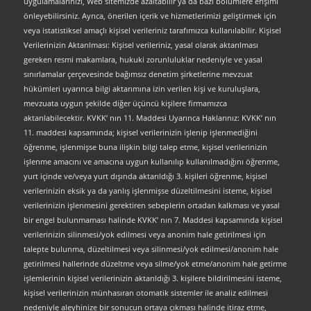
uygulamalarınızı, Web sitemizde azaltabilir ya da bazı bölümlere erişimi
önleyebilirsiniz. Ayrıca, önerilen içerik ve hizmetlerimizi geliştirmek için
veya istatistiksel amaçlı kişisel verileriniz tarafımızca kullanılabilir. Kişisel
Verilerinizin Aktarılması: Kişisel verileriniz, yasal olarak aktarılması
gereken resmi makamlara, hukuki zorunluluklar nedeniyle ve yasal
sınırlamalar çerçevesinde bağımsız denetim şirketlerine mevzuat
hükümleri uyarınca bilgi aktarımına izin verilen kişi ve kuruluşlara,
mevzuata uygun şekilde diğer üçüncü kişilere firmamızca
aktarılabilecektir. KVKK’ nın 11. Maddesi Uyarınca Haklarınız: KVKK’ nın
11. maddesi kapsamında; kişisel verilerinizin işlenip işlenmediğini
öğrenme, işlenmişse buna ilişkin bilgi talep etme, kişisel verilerinizin
işlenme amacını ve amacına uygun kullanılıp kullanılmadığını öğrenme,
yurt içinde ve/veya yurt dışında aktarıldığı 3. kişileri öğrenme, kişisel
verilerinizin eksik ya da yanlış işlenmişse düzeltilmesini isteme, kişisel
verilerinizin işlenmesini gerektiren sebeplerin ortadan kalkması ve yasal
bir engel bulunmaması halinde KVKK’ nın 7. Maddesi kapsamında kişisel
verilerinizin silinmesi/yok edilmesi veya anonim hale getirilmesi için
talepte bulunma, düzeltilmesi veya silinmesi/yok edilmesi/anonim hale
getirilmesi hallerinde düzeltme veya silme/yok etme/anonim hale getirme
işlemlerinin kişisel verilerinizin aktarıldığı 3. kişilere bildirilmesini isteme,
kişisel verilerinizin münhasıran otomatik sistemler ile analiz edilmesi
nedeniyle aleyhinize bir sonucun ortaya çıkması halinde itiraz etme,