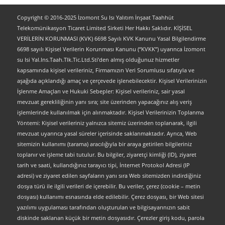
Copyright © 2016-2025 İzomont Su Isı Yalıtım İnşaat Taahhüt
Telekomünikasyon Ticaret Limited Sirketi Her Hakkı Saklıdır. KİŞİSEL
VERİLERİN KORUNMASI (KVK) 6698 Sayılı KVK Kanunu Yasal Bilgilendirme
6698 sayılı Kişisel Verilerin Korunması Kanunu (“KVKK”) uyarınca İzomont
su Isi Yal.Ins.Taah.Tlk.Tic.Ltd.Sti’den almış olduğunuz hizmetler
kapsamında kişisel verileriniz, Firmamızın Veri Sorumlusu sıfatıyla ve
aşağıda açıklandığı amaç ve çerçevede işlenebilecektir. Kişisel Verilerinizin
İşlenme Amaçları ve Hukuki Sebepler: Kişisel verileriniz, sair yasal
mevzuat gerekliliğinin yanı sıra; site üzerinden yapacağınız alış veriş
işlemlerinde kullanılmak için alınmaktadır. Kişisel Verilerinizin Toplanma
Yöntemi: Kişisel verileriniz yalnızca sitemiz üzerinden toplanarak, ilgili
mevzuat uyarınca yasal süreler içerisinde saklanmaktadır. Ayrıca, Web
sitemizin kullanımı (tarama) aracılığıyla bir araya getirilen bilgileriniz
toplanır ve işleme tabi tutulur. Bu bilgiler, ziyaretçi kimliği (ID), ziyaret
tarih ve saati, kullandığınız tarayıcı tipi, İnternet Protokol Adresi (IP
adresi) ve ziyaret edilen sayfaların yanı sıra Web sitemizden indirdiğiniz
dosya türü ile ilgili verileri de içerebilir. Bu veriler, çerez (cookie – metin
dosyası) kullanımı esnasında elde edilebilir. Çerez dosyası, bir Web sitesi
yazılımı uygulaması tarafından oluşturulan ve bilgisayarınızın sabit
diskinde saklanan küçük bir metin dosyasıdır. Çerezler giriş kodu, parola