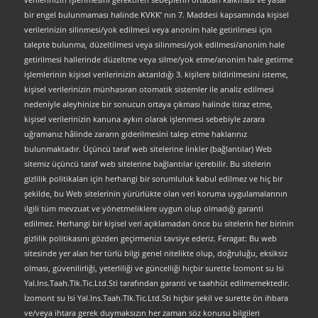
bir engel bulunmaması halinde KVKK’ nın 7. Maddesi kapsamında kişisel
verilerinizin silinmesi/yok edilmesi veya anonim hale getirilmesi için
talepte bulunma, düzeltilmesi veya silinmesi/yok edilmesi/anonim hale
getirilmesi hallerinde düzeltme veya silme/yok etme/anonim hale getirme
işlemlerinin kişisel verilerinizin aktarıldığı 3. kişilere bildirilmesini isteme,
kişisel verilerinizin münhasıran otomatik sistemler ile analiz edilmesi
nedeniyle aleyhinize bir sonucun ortaya çıkması halinde itiraz etme,
kişisel verilerinizin kanuna aykırı olarak işlenmesi sebebiyle zarara
uğramanız hâlinde zararın giderilmesini talep etme haklarınız
bulunmaktadır. Üçüncü taraf web sitelerine linkler (bağlantılar) Web
sitemiz üçüncü taraf web sitelerine bağlantılar içerebilir. Bu sitelerin
gizlilik politikaları için herhangi bir sorumluluk kabul edilmez ve hiç bir
şekilde, bu Web sitelerinin yürürlükte olan veri koruma uygulamalarının
ilgili tüm mevzuat ve yönetmeliklere uygun olup olmadığı garanti
edilmez. Herhangi bir kişisel veri açıklamadan önce bu sitelerin her birinin
gizlilik politikasını gözden geçirmenizi tavsiye ederiz. Feragat: Bu web
sitesinde yer alan her türlü bilgi genel nitelikte olup, doğruluğu, eksiksiz
olması, güvenilirliği, yeterliliği ve güncelliği hiçbir surette İzomont su Isi
Yal.Ins.Taah.Tlk.Tic.Ltd.Sti tarafından garanti ve taahhüt edilmemektedir.
İzomont su Isi Yal.Ins.Taah.Tlk.Tic.Ltd.Sti hiçbir şekil ve surette ön ihbara
ve/veya ihtara gerek duymaksızın her zaman söz konusu bilgileri