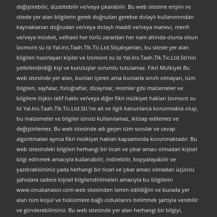
değiştirebilir, düzeltebilir ve/veya çıkarabilir. Bu web sitesine erişim ve
sitede yer alan bilgilerin gerek doğrudan gerekse dolaylı kullanımından
kaynaklanan doğrudan ve/veya dolaylı maddi ve/veya manevi, menfi
ve/veya müsbet, velhasıl her türlü zarardan her nam altında olursa olsun
İzomont su Isi Yal.Ins.Taah.Tlk.Tic.Ltd.Stiçalışanları, bu sitede yer alan
bilgileri hazırlayan kişiler ve İzomont su Isi Yal.Ins.Taah.Tlk.Tic.Ltd.Sti’nin
yetkilendirdiği kişi ve kuruluşlar sorumlu tutulamaz. Fikri Mülkiyet Bu
web sitesinde yer alan, bunları içeren ama bunlarla sınırlı olmayan, tüm
bilgileri, sayfalar, fotoğraflar, dizaynlar, resimler gibi malzemeler ve
bilgilere ilişkin telif hakkı ve/veya diğer fikri mülkiyet hakları İzomont su
Isi Yal.Ins.Taah.Tlk.Tic.Ltd.Sti.’ne ait ve ilgili kanunlarca korunmakta olup,
bu malzemeler ve bilgiler izinsiz kullanılamaz, iktisap edilemez ve
değiştirilemez. Bu web sitesinde adı geçen tüm sorular ve cevap
algoritmaları ayrıca fikri mülkiyet hakları kapsamında korunmaktadır. Bu
web sitesindeki bilgileri herhangi bir ticari ve çıkar amacı olmadan kişisel
bilgi edinmek amacıyla kullanabilir, indirebilir, kopyalayabilir ve
yazdırabilirsiniz yada herhangi bir ticari ve çıkar amacı olmadan üçüncü
şahıslara sadece kişisel bilgilendirilmeleri amacıyla bu bilgilerin
www.onubanasor.com web sitesinden temin edildiğini ve burada yer
alan tüm koşul ve hükümlere bağlı olduklarını belirtmek şartıyla verebilir
ve gönderebilirsiniz. Bu web sitesinde yer alan herhangi bir bilgiyi,