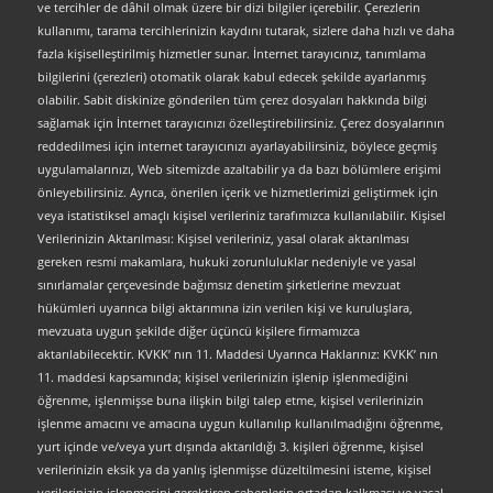
ve tercihler de dâhil olmak üzere bir dizi bilgiler içerebilir. Çerezlerin
kullanımı, tarama tercihlerinizin kaydını tutarak, sizlere daha hızlı ve daha
fazla kişiselleştirilmiş hizmetler sunar. İnternet tarayıcınız, tanımlama
bilgilerini (çerezleri) otomatik olarak kabul edecek şekilde ayarlanmış
olabilir. Sabit diskinize gönderilen tüm çerez dosyaları hakkında bilgi
sağlamak için İnternet tarayıcınızı özelleştirebilirsiniz. Çerez dosyalarının
reddedilmesi için internet tarayıcınızı ayarlayabilirsiniz, böylece geçmiş
uygulamalarınızı, Web sitemizde azaltabilir ya da bazı bölümlere erişimi
önleyebilirsiniz. Ayrıca, önerilen içerik ve hizmetlerimizi geliştirmek için
veya istatistiksel amaçlı kişisel verileriniz tarafımızca kullanılabilir. Kişisel
Verilerinizin Aktarılması: Kişisel verileriniz, yasal olarak aktarılması
gereken resmi makamlara, hukuki zorunluluklar nedeniyle ve yasal
sınırlamalar çerçevesinde bağımsız denetim şirketlerine mevzuat
hükümleri uyarınca bilgi aktarımına izin verilen kişi ve kuruluşlara,
mevzuata uygun şekilde diğer üçüncü kişilere firmamızca
aktarılabilecektir. KVKK’ nın 11. Maddesi Uyarınca Haklarınız: KVKK’ nın
11. maddesi kapsamında; kişisel verilerinizin işlenip işlenmediğini
öğrenme, işlenmişse buna ilişkin bilgi talep etme, kişisel verilerinizin
işlenme amacını ve amacına uygun kullanılıp kullanılmadığını öğrenme,
yurt içinde ve/veya yurt dışında aktarıldığı 3. kişileri öğrenme, kişisel
verilerinizin eksik ya da yanlış işlenmişse düzeltilmesini isteme, kişisel
verilerinizin işlenmesini gerektiren sebeplerin ortadan kalkması ve yasal