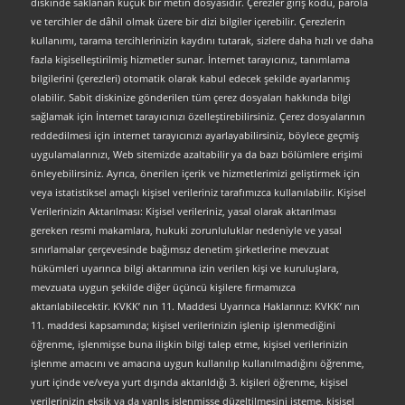
diskinde saklanan küçük bir metin dosyasıdır. Çerezler giriş kodu, parola
ve tercihler de dâhil olmak üzere bir dizi bilgiler içerebilir. Çerezlerin
kullanımı, tarama tercihlerinizin kaydını tutarak, sizlere daha hızlı ve daha
fazla kişiselleştirilmiş hizmetler sunar. İnternet tarayıcınız, tanımlama
bilgilerini (çerezleri) otomatik olarak kabul edecek şekilde ayarlanmış
olabilir. Sabit diskinize gönderilen tüm çerez dosyaları hakkında bilgi
sağlamak için İnternet tarayıcınızı özelleştirebilirsiniz. Çerez dosyalarının
reddedilmesi için internet tarayıcınızı ayarlayabilirsiniz, böylece geçmiş
uygulamalarınızı, Web sitemizde azaltabilir ya da bazı bölümlere erişimi
önleyebilirsiniz. Ayrıca, önerilen içerik ve hizmetlerimizi geliştirmek için
veya istatistiksel amaçlı kişisel verileriniz tarafımızca kullanılabilir. Kişisel
Verilerinizin Aktarılması: Kişisel verileriniz, yasal olarak aktarılması
gereken resmi makamlara, hukuki zorunluluklar nedeniyle ve yasal
sınırlamalar çerçevesinde bağımsız denetim şirketlerine mevzuat
hükümleri uyarınca bilgi aktarımına izin verilen kişi ve kuruluşlara,
mevzuata uygun şekilde diğer üçüncü kişilere firmamızca
aktarılabilecektir. KVKK’ nın 11. Maddesi Uyarınca Haklarınız: KVKK’ nın
11. maddesi kapsamında; kişisel verilerinizin işlenip işlenmediğini
öğrenme, işlenmişse buna ilişkin bilgi talep etme, kişisel verilerinizin
işlenme amacını ve amacına uygun kullanılıp kullanılmadığını öğrenme,
yurt içinde ve/veya yurt dışında aktarıldığı 3. kişileri öğrenme, kişisel
verilerinizin eksik ya da yanlış işlenmişse düzeltilmesini isteme, kişisel