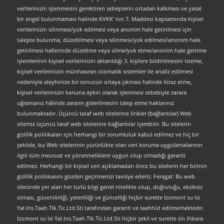
verilerinizin işlenmesini gerektiren sebeplerin ortadan kalkması ve yasal
bir engel bulunmaması halinde KVKK’ nın 7. Maddesi kapsamında kişisel
verilerinizin silinmesi/yok edilmesi veya anonim hale getirilmesi için
talepte bulunma, düzeltilmesi veya silinmesi/yok edilmesi/anonim hale
getirilmesi hallerinde düzeltme veya silme/yok etme/anonim hale getirme
işlemlerinin kişisel verilerinizin aktarıldığı 3. kişilere bildirilmesini isteme,
kişisel verilerinizin münhasıran otomatik sistemler ile analiz edilmesi
nedeniyle aleyhinize bir sonucun ortaya çıkması halinde itiraz etme,
kişisel verilerinizin kanuna aykırı olarak işlenmesi sebebiyle zarara
uğramanız hâlinde zararın giderilmesini talep etme haklarınız
bulunmaktadır. Üçüncü taraf web sitelerine linkler (bağlantılar) Web
sitemiz üçüncü taraf web sitelerine bağlantılar içerebilir. Bu sitelerin
gizlilik politikaları için herhangi bir sorumluluk kabul edilmez ve hiç bir
şekilde, bu Web sitelerinin yürürlükte olan veri koruma uygulamalarının
ilgili tüm mevzuat ve yönetmeliklere uygun olup olmadığı garanti
edilmez. Herhangi bir kişisel veri açıklamadan önce bu sitelerin her birinin
gizlilik politikasını gözden geçirmenizi tavsiye ederiz. Feragat: Bu web
sitesinde yer alan her türlü bilgi genel nitelikte olup, doğruluğu, eksiksiz
olması, güvenilirliği, yeterliliği ve güncelliği hiçbir surette İzomont su Isi
Yal.Ins.Taah.Tlk.Tic.Ltd.Sti tarafından garanti ve taahhüt edilmemektedir.
İzomont su Isi Yal.Ins.Taah.Tlk.Tic.Ltd.Sti hiçbir şekil ve surette ön ihbara