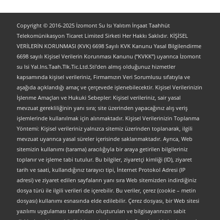
Copyright © 2016-2025 İzomont Su Isı Yalıtım İnşaat Taahhüt
Telekomünikasyon Ticaret Limited Sirketi Her Hakkı Saklıdır. KİŞİSEL
VERİLERİN KORUNMASI (KVK) 6698 Sayılı KVK Kanunu Yasal Bilgilendirme
6698 sayılı Kişisel Verilerin Korunması Kanunu (“KVKK”) uyarınca İzomont
su Isi Yal.Ins.Taah.Tlk.Tic.Ltd.Sti’den almış olduğunuz hizmetler
kapsamında kişisel verileriniz, Firmamızın Veri Sorumlusu sıfatıyla ve
aşağıda açıklandığı amaç ve çerçevede işlenebilecektir. Kişisel Verilerinizin
İşlenme Amaçları ve Hukuki Sebepler: Kişisel verileriniz, sair yasal
mevzuat gerekliliğinin yanı sıra; site üzerinden yapacağınız alış veriş
işlemlerinde kullanılmak için alınmaktadır. Kişisel Verilerinizin Toplanma
Yöntemi: Kişisel verileriniz yalnızca sitemiz üzerinden toplanarak, ilgili
mevzuat uyarınca yasal süreler içerisinde saklanmaktadır. Ayrıca, Web
sitemizin kullanımı (tarama) aracılığıyla bir araya getirilen bilgileriniz
toplanır ve işleme tabi tutulur. Bu bilgiler, ziyaretçi kimliği (ID), ziyaret
tarih ve saati, kullandığınız tarayıcı tipi, İnternet Protokol Adresi (IP
adresi) ve ziyaret edilen sayfaların yanı sıra Web sitemizden indirdiğiniz
dosya türü ile ilgili verileri de içerebilir. Bu veriler, çerez (cookie – metin
dosyası) kullanımı esnasında elde edilebilir. Çerez dosyası, bir Web sitesi
yazılımı uygulaması tarafından oluşturulan ve bilgisayarınızın sabit