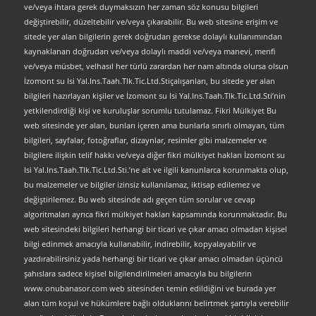
ve/veya ihtara gerek duymaksızın her zaman söz konusu bilgileri
değiştirebilir, düzeltebilir ve/veya çıkarabilir. Bu web sitesine erişim ve
sitede yer alan bilgilerin gerek doğrudan gerekse dolaylı kullanımından
kaynaklanan doğrudan ve/veya dolaylı maddi ve/veya manevi, menfi
ve/veya müsbet, velhasıl her türlü zarardan her nam altında olursa olsun
İzomont su Isi Yal.Ins.Taah.Tlk.Tic.Ltd.Stiçalışanları, bu sitede yer alan
bilgileri hazırlayan kişiler ve İzomont su Isi Yal.Ins.Taah.Tlk.Tic.Ltd.Sti’nin
yetkilendirdiği kişi ve kuruluşlar sorumlu tutulamaz. Fikri Mülkiyet Bu
web sitesinde yer alan, bunları içeren ama bunlarla sınırlı olmayan, tüm
bilgileri, sayfalar, fotoğraflar, dizaynlar, resimler gibi malzemeler ve
bilgilere ilişkin telif hakkı ve/veya diğer fikri mülkiyet hakları İzomont su
Isi Yal.Ins.Taah.Tlk.Tic.Ltd.Sti.’ne ait ve ilgili kanunlarca korunmakta olup,
bu malzemeler ve bilgiler izinsiz kullanılamaz, iktisap edilemez ve
değiştirilemez. Bu web sitesinde adı geçen tüm sorular ve cevap
algoritmaları ayrıca fikri mülkiyet hakları kapsamında korunmaktadır. Bu
web sitesindeki bilgileri herhangi bir ticari ve çıkar amacı olmadan kişisel
bilgi edinmek amacıyla kullanabilir, indirebilir, kopyalayabilir ve
yazdırabilirsiniz yada herhangi bir ticari ve çıkar amacı olmadan üçüncü
şahıslara sadece kişisel bilgilendirilmeleri amacıyla bu bilgilerin
www.onubanasor.com web sitesinden temin edildiğini ve burada yer
alan tüm koşul ve hükümlere bağlı olduklarını belirtmek şartıyla verebilir