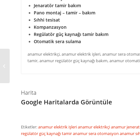
Jenaratör tamir bakım
Pano montaj – tamir – bakım
Sıhhi tesisat
Kompanzasyon
Regülatör güç kaynağı tamir bakım
Otomatik sera sulama
anamur elektrikçi, anamur elektrik işleri, anamur sera oto
GAZİPAŞA ÖZ AKDENİZ
tamir, anamur regülatör güç kaynağı bakım, anamur otom
RESTAURANT
KEDİCİNİN YERİ
Harita
Google Haritalarda Görüntüle
Etiketler:
anamur elektrik işleri
anamur elektrikçi
anamur jenera
regülatör güç kaynağı tamir
anamur sera otomasyon
anamur sıh