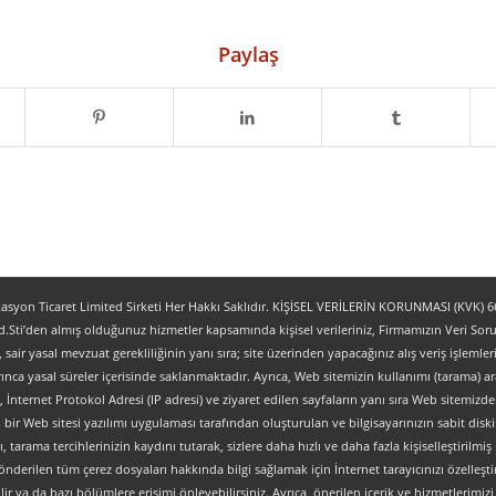
Paylaş
yon Ticaret Limited Sirketi Her Hakkı Saklıdır. KİŞİSEL VERİLERİN KORUNMASI (KVK) 6698
.Sti’den almış olduğunuz hizmetler kapsamında kişisel verileriniz, Firmamızın Veri Sorum
z, sair yasal mevzuat gerekliliğinin yanı sıra; site üzerinden yapacağınız alış veriş işlem
ınca yasal süreler içerisinde saklanmaktadır. Ayrıca, Web sitemizin kullanımı (tarama) aracı
tipi, İnternet Protokol Adresi (IP adresi) ve ziyaret edilen sayfaların yanı sıra Web sitemizden 
, bir Web sitesi yazılımı uygulaması tarafından oluşturulan ve bilgisayarınızın sabit dis
ı, tarama tercihlerinizin kaydını tutarak, sizlere daha hızlı ve daha fazla kişiselleştirilmiş
nderilen tüm çerez dosyaları hakkında bilgi sağlamak için İnternet tarayıcınızı özelleştire
 ya da bazı bölümlere erişimi önleyebilirsiniz. Ayrıca, önerilen içerik ve hizmetlerimizi ge