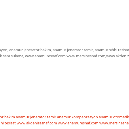
masyon, anamur jeneratör bakım, anamur jeneratör tamir, anamur sıhhi tesi
atik sera sulama, www.anamuresnaf.com,www.mersinesnaf.com,www.akdeni
tör bakım
anamur jeneratör tamir
anamur kompanzasyon
anamur otomatik
hi tesisat
www.akdenizesnaf.com
www.anamuresnaf.com
www.mersinesna