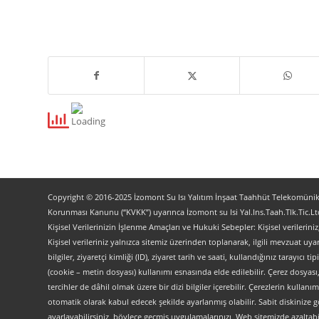
Copyright © 2016-2025 İzomont Su Isı Yalıtım İnşaat Taahhüt Telekomünikas
Korunması Kanunu (“KVKK”) uyarınca İzomont su Isi Yal.Ins.Taah.Tlk.Tic.Ltd
Kişisel Verilerinizin İşlenme Amaçları ve Hukuki Sebepler: Kişisel verilerini
Kişisel verileriniz yalnızca sitemiz üzerinden toplanarak, ilgili mevzuat uyar
bilgiler, ziyaretçi kimliği (ID), ziyaret tarih ve saati, kullandığınız tarayıcı 
(cookie – metin dosyası) kullanımı esnasında elde edilebilir. Çerez dosyası
tercihler de dâhil olmak üzere bir dizi bilgiler içerebilir. Çerezlerin kullanım
otomatik olarak kabul edecek şekilde ayarlanmış olabilir. Sabit diskinize gö
ayarlayabilirsiniz, böylece geçmiş uygulamalarınızı, Web sitemizde azaltabilir