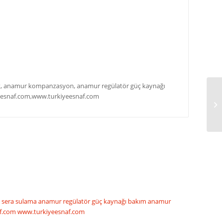
sat, anamur kompanzasyon, anamur regülatör güç kaynağı
zesnaf.com,www.turkiyeesnaf.com
DU
 sera sulama
anamur regülatör güç kaynağı bakım
anamur
f.com
www.turkiyeesnaf.com