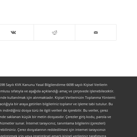
 Sayılı KVK Kanunu Yasal Bilgilendirme 6698 sayılı Kişisel Verilerin
lusu sıfatıyla ve aşağıda açıklandığı amaç ve çerçevede işlenebilecektir.
lerinde kullanılmak için alınmaktadır. Kişisel Verilerinizin Toplanma Yöntemi:
lığıyla bir araya getirilen bilgileriniz toplanır ve işleme tabi tutulur. Bu
indirdiğiniz dosya türü ile ilgili verileri de içerebilir. Bu veriler, çerez
kinde saklanan küçük bir metin dosyasıdır. Çerezler giriş kodu, parola ve
 hizmetler sunar. İnternet tarayıcınız, tanımlama bilgilerini (çerezleri)
bilirsiniz. Çerez dosyalarının reddedilmesi için internet tarayıcınızı
liştirmek için veya istatistiksel amaçlı kişisel verileriniz tarafımızca