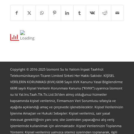
Copyright © 2016-2025 İzomont Su Isı Yalıtım İnşaat Taahhüt
Telekomünikasyon Ticaret Limited Sirketi Her Hakkı Saklıdır. KİŞİSEL
VERİLERİN KORUNMASI (KVK) 6698 Sayılı KVK Kanunu Yasal Bilgilendirme
6698 sayılı Kişisel Verilerin Korunması Kanunu (“KVKK”) uyarınca İzomont
su Isi Yal.Ins.Taah.Tlk.Tic.Ltd.Sti’den almış olduğunuz hizmetler
kapsamında kişisel verileriniz, Firmamızın Veri Sorumlusu sıfatıyla ve
aşağıda açıklandığı amaç ve çerçevede işlenebilecektir. Kişisel Verilerinizin
İşlenme Amaçları ve Hukuki Sebepler: Kişisel verileriniz, sair yasal
mevzuat gerekliliğinin yanı sıra; site üzerinden yapacağınız alış veriş
işlemlerinde kullanılmak için alınmaktadır. Kişisel Verilerinizin Toplanma
Yöntemi: Kişisel verileriniz yalnızca sitemiz üzerinden toplanarak, ilgili