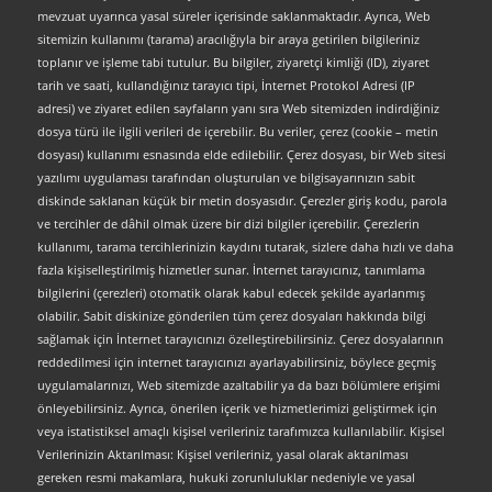
mevzuat uyarınca yasal süreler içerisinde saklanmaktadır. Ayrıca, Web
sitemizin kullanımı (tarama) aracılığıyla bir araya getirilen bilgileriniz
toplanır ve işleme tabi tutulur. Bu bilgiler, ziyaretçi kimliği (ID), ziyaret
tarih ve saati, kullandığınız tarayıcı tipi, İnternet Protokol Adresi (IP
adresi) ve ziyaret edilen sayfaların yanı sıra Web sitemizden indirdiğiniz
dosya türü ile ilgili verileri de içerebilir. Bu veriler, çerez (cookie – metin
dosyası) kullanımı esnasında elde edilebilir. Çerez dosyası, bir Web sitesi
yazılımı uygulaması tarafından oluşturulan ve bilgisayarınızın sabit
diskinde saklanan küçük bir metin dosyasıdır. Çerezler giriş kodu, parola
ve tercihler de dâhil olmak üzere bir dizi bilgiler içerebilir. Çerezlerin
kullanımı, tarama tercihlerinizin kaydını tutarak, sizlere daha hızlı ve daha
fazla kişiselleştirilmiş hizmetler sunar. İnternet tarayıcınız, tanımlama
bilgilerini (çerezleri) otomatik olarak kabul edecek şekilde ayarlanmış
olabilir. Sabit diskinize gönderilen tüm çerez dosyaları hakkında bilgi
sağlamak için İnternet tarayıcınızı özelleştirebilirsiniz. Çerez dosyalarının
reddedilmesi için internet tarayıcınızı ayarlayabilirsiniz, böylece geçmiş
uygulamalarınızı, Web sitemizde azaltabilir ya da bazı bölümlere erişimi
önleyebilirsiniz. Ayrıca, önerilen içerik ve hizmetlerimizi geliştirmek için
veya istatistiksel amaçlı kişisel verileriniz tarafımızca kullanılabilir. Kişisel
Verilerinizin Aktarılması: Kişisel verileriniz, yasal olarak aktarılması
gereken resmi makamlara, hukuki zorunluluklar nedeniyle ve yasal