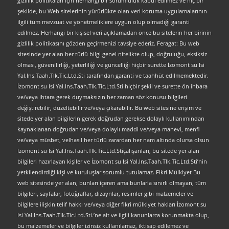
gizlilik politikaları için herhangi bir sorumluluk kabul edilmez ve hiç bir
şekilde, bu Web sitelerinin yürürlükte olan veri koruma uygulamalarının
ilgili tüm mevzuat ve yönetmeliklere uygun olup olmadığı garanti
edilmez. Herhangi bir kişisel veri açıklamadan önce bu sitelerin her birinin
gizlilik politikasını gözden geçirmenizi tavsiye ederiz. Feragat: Bu web
sitesinde yer alan her türlü bilgi genel nitelikte olup, doğruluğu, eksiksiz
olması, güvenilirliği, yeterliliği ve güncelliği hiçbir surette İzomont su Isi
Yal.Ins.Taah.Tlk.Tic.Ltd.Sti tarafından garanti ve taahhüt edilmemektedir.
İzomont su Isi Yal.Ins.Taah.Tlk.Tic.Ltd.Sti hiçbir şekil ve surette ön ihbara
ve/veya ihtara gerek duymaksızın her zaman söz konusu bilgileri
değiştirebilir, düzeltebilir ve/veya çıkarabilir. Bu web sitesine erişim ve
sitede yer alan bilgilerin gerek doğrudan gerekse dolaylı kullanımından
kaynaklanan doğrudan ve/veya dolaylı maddi ve/veya manevi, menfi
ve/veya müsbet, velhasıl her türlü zarardan her nam altında olursa olsun
İzomont su Isi Yal.Ins.Taah.Tlk.Tic.Ltd.Stiçalışanları, bu sitede yer alan
bilgileri hazırlayan kişiler ve İzomont su Isi Yal.Ins.Taah.Tlk.Tic.Ltd.Sti’nin
yetkilendirdiği kişi ve kuruluşlar sorumlu tutulamaz. Fikri Mülkiyet Bu
web sitesinde yer alan, bunları içeren ama bunlarla sınırlı olmayan, tüm
bilgileri, sayfalar, fotoğraflar, dizaynlar, resimler gibi malzemeler ve
bilgilere ilişkin telif hakkı ve/veya diğer fikri mülkiyet hakları İzomont su
Isi Yal.Ins.Taah.Tlk.Tic.Ltd.Sti.’ne ait ve ilgili kanunlarca korunmakta olup,
bu malzemeler ve bilgiler izinsiz kullanılamaz, iktisap edilemez ve