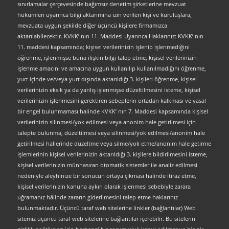
sınırlamalar çerçevesinde bağımsız denetim şirketlerine mevzuat
hükümleri uyarınca bilgi aktarımına izin verilen kişi ve kuruluşlara,
mevzuata uygun şekilde diğer üçüncü kişilere firmamızca
aktarılabilecektir. KVKK’ nın 11. Maddesi Uyarınca Haklarınız: KVKK’ nın
11. maddesi kapsamında; kişisel verilerinizin işlenip işlenmediğini
öğrenme, işlenmişse buna ilişkin bilgi talep etme, kişisel verilerinizin
işlenme amacını ve amacına uygun kullanılıp kullanılmadığını öğrenme,
yurt içinde ve/veya yurt dışında aktarıldığı 3. kişileri öğrenme, kişisel
verilerinizin eksik ya da yanlış işlenmişse düzeltilmesini isteme, kişisel
verilerinizin işlenmesini gerektiren sebeplerin ortadan kalkması ve yasal
bir engel bulunmaması halinde KVKK’ nın 7. Maddesi kapsamında kişisel
verilerinizin silinmesi/yok edilmesi veya anonim hale getirilmesi için
talepte bulunma, düzeltilmesi veya silinmesi/yok edilmesi/anonim hale
getirilmesi hallerinde düzeltme veya silme/yok etme/anonim hale getirme
işlemlerinin kişisel verilerinizin aktarıldığı 3. kişilere bildirilmesini isteme,
kişisel verilerinizin münhasıran otomatik sistemler ile analiz edilmesi
nedeniyle aleyhinize bir sonucun ortaya çıkması halinde itiraz etme,
kişisel verilerinizin kanuna aykırı olarak işlenmesi sebebiyle zarara
uğramanız hâlinde zararın giderilmesini talep etme haklarınız
bulunmaktadır. Üçüncü taraf web sitelerine linkler (bağlantılar) Web
sitemiz üçüncü taraf web sitelerine bağlantılar içerebilir. Bu sitelerin