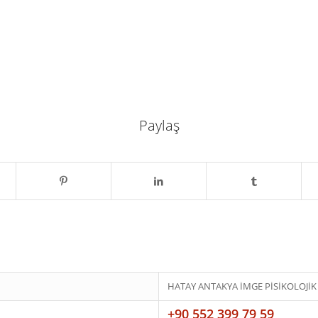
Paylaş
HATAY ANTAKYA İMGE PİSİKOLOJİ
+90 552 399 79 59