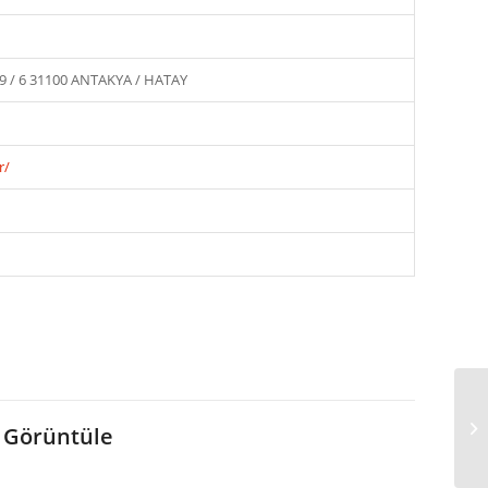
 / 6 31100 ANTAKYA / HATAY
r/
HA
 Görüntüle
YA