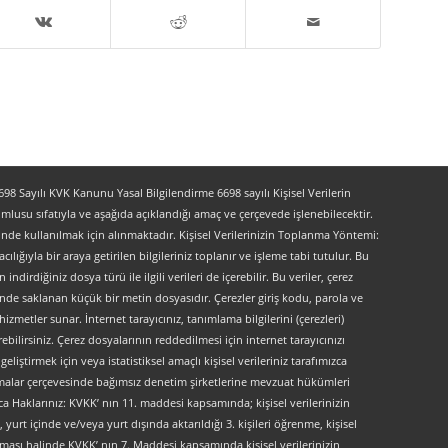
 Sayılı KVK Kanunu Yasal Bilgilendirme 6698 sayılı Kişisel Verilerin
lusu sıfatıyla ve aşağıda açıklandığı amaç ve çerçevede işlenebilecektir.
lerinde kullanılmak için alınmaktadır. Kişisel Verilerinizin Toplanma Yöntemi:
lığıyla bir araya getirilen bilgileriniz toplanır ve işleme tabi tutulur. Bu
indirdiğiniz dosya türü ile ilgili verileri de içerebilir. Bu veriler, çerez
kinde saklanan küçük bir metin dosyasıdır. Çerezler giriş kodu, parola ve
 hizmetler sunar. İnternet tarayıcınız, tanımlama bilgilerini (çerezleri)
bilirsiniz. Çerez dosyalarının reddedilmesi için internet tarayıcınızı
liştirmek için veya istatistiksel amaçlı kişisel verileriniz tarafımızca
ırlamalar çerçevesinde bağımsız denetim şirketlerine mevzuat hükümleri
ca Haklarınız: KVKK’ nın 11. maddesi kapsamında; kişisel verilerinizin
urt içinde ve/veya yurt dışında aktarıldığı 3. kişileri öğrenme, kişisel
maması halinde KVKK’ nın 7. Maddesi kapsamında kişisel verilerinizin