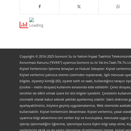
Copyright © 2016-2025 İzomont Su Isı Yalıtım İnşaat Taahhüt Telekomünikas
Korunması Kanunu (“KVKK”) uyarınca İzomont su Isi Yal.Ins.Taah.Tlk.Tic.Ltd
Kişisel Verilerinizin İşlenme Amaçları ve Hukuki Sebepler: Kişisel verilerini
Kişisel verileriniz yalnızca sitemiz üzerinden toplanarak, ilgili mevzuat uyar
bilgiler, ziyaretçi kimliği (ID), ziyaret tarih ve saati, kullandığınız tarayıcı 
(cookie – metin dosyası) kullanımı esnasında elde edilebilir. Çerez dosyası
tercihler de dâhil olmak üzere bir dizi bilgiler içerebilir. Çerezlerin kullanım
otomatik olarak kabul edecek şekilde ayarlanmış olabilir. Sabit diskinize gö
ayarlayabilirsiniz, böylece geçmiş uygulamalarınızı, Web sitemizde azaltabilir
kullanılabilir. Kişisel Verilerinizin Aktarılması: Kişisel verileriniz, yas
uyarınca bilgi aktarımına izin verilen kişi ve kuruluşlara, mevzuata uygun 
işlenip işlenmediğini öğrenme, işlenmişse buna ilişkin bilgi talep etme, kiş
verilerinizin eksik ya da yanlış işlenmişse düzeltilmesini isteme, kişisel 