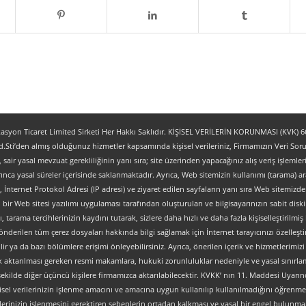
yon Ticaret Limited Sirketi Her Hakkı Saklıdır. KİŞİSEL VERİLERİN KORUNMASI (KVK) 6698
.Sti’den almış olduğunuz hizmetler kapsamında kişisel verileriniz, Firmamızın Veri Sorum
z, sair yasal mevzuat gerekliliğinin yanı sıra; site üzerinden yapacağınız alış veriş işlem
ınca yasal süreler içerisinde saklanmaktadır. Ayrıca, Web sitemizin kullanımı (tarama) aracı
tipi, İnternet Protokol Adresi (IP adresi) ve ziyaret edilen sayfaların yanı sıra Web sitemizden 
, bir Web sitesi yazılımı uygulaması tarafından oluşturulan ve bilgisayarınızın sabit dis
ı, tarama tercihlerinizin kaydını tutarak, sizlere daha hızlı ve daha fazla kişiselleştirilmiş
nderilen tüm çerez dosyaları hakkında bilgi sağlamak için İnternet tarayıcınızı özelleştire
 ya da bazı bölümlere erişimi önleyebilirsiniz. Ayrıca, önerilen içerik ve hizmetlerimizi ge
al olarak aktarılması gereken resmi makamlara, hukuki zorunluluklar nedeniyle ve yasal sın
şekilde diğer üçüncü kişilere firmamızca aktarılabilecektir. KVKK’ nın 11. Maddesi Uyarın
isel verilerinizin işlenme amacını ve amacına uygun kullanılıp kullanılmadığını öğrenme, y
verilerinizin işlenmesini gerektiren sebeplerin ortadan kalkması ve yasal bir engel bulun