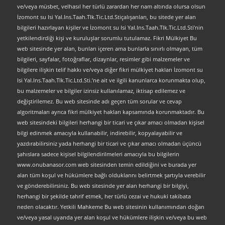
ve/veya müsbet, velhasıl her türlü zarardan her nam altında olursa olsun
İzomont su Isi Yal.Ins.Taah.Tlk.Tic.Ltd.Stiçalışanları, bu sitede yer alan
bilgileri hazırlayan kişiler ve İzomont su Isi Yal.Ins.Taah.Tlk.Tic.Ltd.Sti’nin
yetkilendirdiği kişi ve kuruluşlar sorumlu tutulamaz. Fikri Mülkiyet Bu
web sitesinde yer alan, bunları içeren ama bunlarla sınırlı olmayan, tüm
bilgileri, sayfalar, fotoğraflar, dizaynlar, resimler gibi malzemeler ve
bilgilere ilişkin telif hakkı ve/veya diğer fikri mülkiyet hakları İzomont su
Isi Yal.Ins.Taah.Tlk.Tic.Ltd.Sti.’ne ait ve ilgili kanunlarca korunmakta olup,
bu malzemeler ve bilgiler izinsiz kullanılamaz, iktisap edilemez ve
değiştirilemez. Bu web sitesinde adı geçen tüm sorular ve cevap
algoritmaları ayrıca fikri mülkiyet hakları kapsamında korunmaktadır. Bu
web sitesindeki bilgileri herhangi bir ticari ve çıkar amacı olmadan kişisel
bilgi edinmek amacıyla kullanabilir, indirebilir, kopyalayabilir ve
yazdırabilirsiniz yada herhangi bir ticari ve çıkar amacı olmadan üçüncü
şahıslara sadece kişisel bilgilendirilmeleri amacıyla bu bilgilerin
www.onubanasor.com web sitesinden temin edildiğini ve burada yer
alan tüm koşul ve hükümlere bağlı olduklarını belirtmek şartıyla verebilir
ve gönderebilirsiniz. Bu web sitesinde yer alan herhangi bir bilgiyi,
herhangi bir şekilde tahrif etmek, her türlü cezai ve hukuki takibata
neden olacaktır. Yetkili Mahkeme Bu web sitesinin kullanımından doğan
ve/veya yasal uyarıda yer alan koşul ve hükümlere ilişkin ve/veya bu web