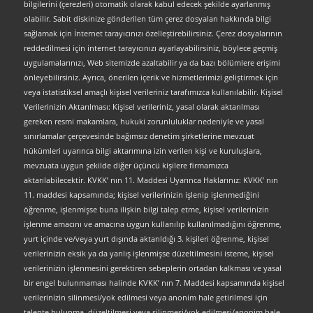
bilgilerini (çerezleri) otomatik olarak kabul edecek şekilde ayarlanmış
olabilir. Sabit diskinize gönderilen tüm çerez dosyaları hakkında bilgi
sağlamak için İnternet tarayıcınızı özelleştirebilirsiniz. Çerez dosyalarının
reddedilmesi için internet tarayıcınızı ayarlayabilirsiniz, böylece geçmiş
uygulamalarınızı, Web sitemizde azaltabilir ya da bazı bölümlere erişimi
önleyebilirsiniz. Ayrıca, önerilen içerik ve hizmetlerimizi geliştirmek için
veya istatistiksel amaçlı kişisel verileriniz tarafımızca kullanılabilir. Kişisel
Verilerinizin Aktarılması: Kişisel verileriniz, yasal olarak aktarılması
gereken resmi makamlara, hukuki zorunluluklar nedeniyle ve yasal
sınırlamalar çerçevesinde bağımsız denetim şirketlerine mevzuat
hükümleri uyarınca bilgi aktarımına izin verilen kişi ve kuruluşlara,
mevzuata uygun şekilde diğer üçüncü kişilere firmamızca
aktarılabilecektir. KVKK’ nın 11. Maddesi Uyarınca Haklarınız: KVKK’ nın
11. maddesi kapsamında; kişisel verilerinizin işlenip işlenmediğini
öğrenme, işlenmişse buna ilişkin bilgi talep etme, kişisel verilerinizin
işlenme amacını ve amacına uygun kullanılıp kullanılmadığını öğrenme,
yurt içinde ve/veya yurt dışında aktarıldığı 3. kişileri öğrenme, kişisel
verilerinizin eksik ya da yanlış işlenmişse düzeltilmesini isteme, kişisel
verilerinizin işlenmesini gerektiren sebeplerin ortadan kalkması ve yasal
bir engel bulunmaması halinde KVKK’ nın 7. Maddesi kapsamında kişisel
verilerinizin silinmesi/yok edilmesi veya anonim hale getirilmesi için
talepte bulunma, düzeltilmesi veya silinmesi/yok edilmesi/anonim hale