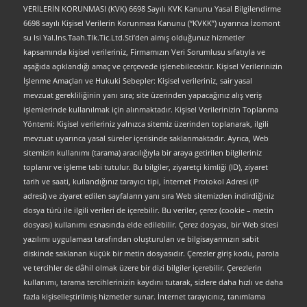
VERİLERİN KORUNMASI (KVK) 6698 Sayılı KVK Kanunu Yasal Bilgilendirme
6698 sayılı Kişisel Verilerin Korunması Kanunu (“KVKK”) uyarınca İzomont
su Isi Yal.Ins.Taah.Tlk.Tic.Ltd.Sti’den almış olduğunuz hizmetler
kapsamında kişisel verileriniz, Firmamızın Veri Sorumlusu sıfatıyla ve
aşağıda açıklandığı amaç ve çerçevede işlenebilecektir. Kişisel Verilerinizin
İşlenme Amaçları ve Hukuki Sebepler: Kişisel verileriniz, sair yasal
mevzuat gerekliliğinin yanı sıra; site üzerinden yapacağınız alış veriş
işlemlerinde kullanılmak için alınmaktadır. Kişisel Verilerinizin Toplanma
Yöntemi: Kişisel verileriniz yalnızca sitemiz üzerinden toplanarak, ilgili
mevzuat uyarınca yasal süreler içerisinde saklanmaktadır. Ayrıca, Web
sitemizin kullanımı (tarama) aracılığıyla bir araya getirilen bilgileriniz
toplanır ve işleme tabi tutulur. Bu bilgiler, ziyaretçi kimliği (ID), ziyaret
tarih ve saati, kullandığınız tarayıcı tipi, İnternet Protokol Adresi (IP
adresi) ve ziyaret edilen sayfaların yanı sıra Web sitemizden indirdiğiniz
dosya türü ile ilgili verileri de içerebilir. Bu veriler, çerez (cookie – metin
dosyası) kullanımı esnasında elde edilebilir. Çerez dosyası, bir Web sitesi
yazılımı uygulaması tarafından oluşturulan ve bilgisayarınızın sabit
diskinde saklanan küçük bir metin dosyasıdır. Çerezler giriş kodu, parola
ve tercihler de dâhil olmak üzere bir dizi bilgiler içerebilir. Çerezlerin
kullanımı, tarama tercihlerinizin kaydını tutarak, sizlere daha hızlı ve daha
fazla kişiselleştirilmiş hizmetler sunar. İnternet tarayıcınız, tanımlama