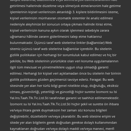
getirilmesi hallerinde düzeltme veya silme/yok etme/anonim hale getirme
işlemlerinin kişisel verilerinizin aktarıldığı 3. kişilere bildirilmesini isteme,
kişisel verilerinizin münhasıran otomatik sistemler ile analiz edilmesi
nedeniyle aleyhinize bir sonucun ortaya çıkması halinde itiraz etme,
kişisel verilerinizin kanuna aykırı olarak işlenmesi sebebiyle zarara
uğramanız hâlinde zararın giderilmesini talep etme haklarınız
bulunmaktadır. Üçüncü taraf web sitelerine linkler (bağlantılar) Web
sitemiz üçüncü taraf web sitelerine bağlantılar içerebilir. Bu sitelerin
gizlilik politikaları için herhangi bir sorumluluk kabul edilmez ve hiç bir
şekilde, bu Web sitelerinin yürürlükte olan veri koruma uygulamalarının
ilgili tüm mevzuat ve yönetmeliklere uygun olup olmadığı garanti
edilmez. Herhangi bir kişisel veri açıklamadan önce bu sitelerin her birinin
gizlilik politikasını gözden geçirmenizi tavsiye ederiz. Feragat: Bu web
sitesinde yer alan her türlü bilgi genel nitelikte olup, doğruluğu, eksiksiz
olması, güvenilirliği, yeterliliği ve güncelliği hiçbir surette İzomont su Isi
Yal.Ins.Taah.Tlk.Tic.Ltd.Sti tarafından garanti ve taahhüt edilmemektedir.
İzomont su Isi Yal.Ins.Taah.Tlk.Tic.Ltd.Sti hiçbir şekil ve surette ön ihbara
ve/veya ihtara gerek duymaksızın her zaman söz konusu bilgileri
değiştirebilir, düzeltebilir ve/veya çıkarabilir. Bu web sitesine erişim ve
sitede yer alan bilgilerin gerek doğrudan gerekse dolaylı kullanımından
kaynaklanan doğrudan ve/veya dolaylı maddi ve/veya manevi, menfi