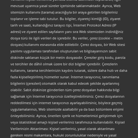
mevzuat uyarınca yasal süreler içerisinde saklanmaktadır. Ayrıca, Web
sitemizin kullanımı (tarama) aracılığıyla bir araya getirilen bilgileriniz
toplanır ve işleme tabi tutulur. Bu bilgiler, ziyaretçi kimliği (ID), ziyaret
tarih ve saati, kullandığınız tarayıcı tipi, İnternet Protokol Adresi (IP
adresi) ve ziyaret edilen sayfaların yanı sıra Web sitemizden indirdiğiniz
dosya türü ile ilgili verileri de içerebilir. Bu veriler, çerez (cookie – metin
dosyası) kullanımı esnasında elde edilebilir. Çerez dosyası, bir Web sitesi
yazılımı uygulaması tarafından oluşturulan ve bilgisayarınızın sabit
diskinde saklanan küçük bir metin dosyasıdır. Çerezler giriş kodu, parola
ve tercihler de dâhil olmak üzere bir dizi bilgiler içerebilir. Çerezlerin
kullanımı, tarama tercihlerinizin kaydını tutarak, sizlere daha hızlı ve daha
fazla kişiselleştirilmiş hizmetler sunar. İnternet tarayıcınız, tanımlama
bilgilerini (çerezleri) otomatik olarak kabul edecek şekilde ayarlanmış
olabilir. Sabit diskinize gönderilen tüm çerez dosyaları hakkında bilgi
sağlamak için İnternet tarayıcınızı özelleştirebilirsiniz. Çerez dosyalarının
reddedilmesi için internet tarayıcınızı ayarlayabilirsiniz, böylece geçmiş
uygulamalarınızı, Web sitemizde azaltabilir ya da bazı bölümlere erişimi
önleyebilirsiniz. Ayrıca, önerilen içerik ve hizmetlerimizi geliştirmek için
veya istatistiksel amaçlı kişisel verileriniz tarafımızca kullanılabilir. Kişisel
Verilerinizin Aktarılması: Kişisel verileriniz, yasal olarak aktarılması
gereken resmi makamlara, hukuki zorunluluklar nedeniyle ve yasal