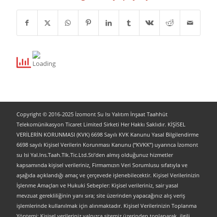
Copyright © 2016-2025 İzomont Su Isı Yalıtım İnşaat Taahhüt
Telekomünikasyon Ticaret Limited Sirketi Her Hakkı Saklıdır. KİŞİSEL
VERİLERİN KORUNMASI (KVK) 6698 Sayılı KVK Kanunu Yasal Bilgilendirme
6698 sayılı Kişisel Verilerin Korunması Kanunu (“KVKK”) uyarınca İzomont
su Isi Yal.Ins.Taah.Tlk.Tic.Ltd.Sti’den almış olduğunuz hizmetler
kapsamında kişisel verileriniz, Firmamızın Veri Sorumlusu sıfatıyla ve
aşağıda açıklandığı amaç ve çerçevede işlenebilecektir. Kişisel Verilerinizin
İşlenme Amaçları ve Hukuki Sebepler: Kişisel verileriniz, sair yasal
mevzuat gerekliliğinin yanı sıra; site üzerinden yapacağınız alış veriş
işlemlerinde kullanılmak için alınmaktadır. Kişisel Verilerinizin Toplanma
Yöntemi: Kişisel verileriniz yalnızca sitemiz üzerinden toplanarak, ilgili