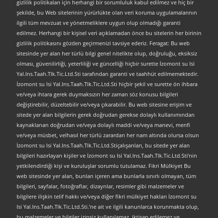
gizlilik politikaları için herhangi bir sorumluluk kabul edilmez ve hiç bir
şekilde, bu Web sitelerinin yürürlükte olan veri koruma uygulamalarının
ilgili tüm mevzuat ve yönetmeliklere uygun olup olmadığı garanti
edilmez. Herhangi bir kişisel veri açıklamadan önce bu sitelerin her birinin
gizlilik politikasını gözden geçirmenizi tavsiye ederiz. Feragat: Bu web
sitesinde yer alan her türlü bilgi genel nitelikte olup, doğruluğu, eksiksiz
olması, güvenilirliği, yeterliliği ve güncelliği hiçbir surette İzomont su Isi
Yal.Ins.Taah.Tlk.Tic.Ltd.Sti tarafından garanti ve taahhüt edilmemektedir.
İzomont su Isi Yal.Ins.Taah.Tlk.Tic.Ltd.Sti hiçbir şekil ve surette ön ihbara
ve/veya ihtara gerek duymaksızın her zaman söz konusu bilgileri
değiştirebilir, düzeltebilir ve/veya çıkarabilir. Bu web sitesine erişim ve
sitede yer alan bilgilerin gerek doğrudan gerekse dolaylı kullanımından
kaynaklanan doğrudan ve/veya dolaylı maddi ve/veya manevi, menfi
ve/veya müsbet, velhasıl her türlü zarardan her nam altında olursa olsun
İzomont su Isi Yal.Ins.Taah.Tlk.Tic.Ltd.Stiçalışanları, bu sitede yer alan
bilgileri hazırlayan kişiler ve İzomont su Isi Yal.Ins.Taah.Tlk.Tic.Ltd.Sti’nin
yetkilendirdiği kişi ve kuruluşlar sorumlu tutulamaz. Fikri Mülkiyet Bu
web sitesinde yer alan, bunları içeren ama bunlarla sınırlı olmayan, tüm
bilgileri, sayfalar, fotoğraflar, dizaynlar, resimler gibi malzemeler ve
bilgilere ilişkin telif hakkı ve/veya diğer fikri mülkiyet hakları İzomont su
Isi Yal.Ins.Taah.Tlk.Tic.Ltd.Sti.’ne ait ve ilgili kanunlarca korunmakta olup,
bu malzemeler ve bilgiler izinsiz kullanılamaz, iktisap edilemez ve