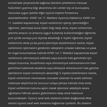
sınırlamalar çerçevesinde bağımsız denetim şirketlerine mevzuat
hükümleri uyarınca bilgi aktarımına izin verilen kişi ve kuruluşlara,
mevzuata uygun şekilde diğer üçüncü kişilere firmamızca
aktarılabilecektir. KVKK’ nın 11. Maddesi Uyarınca Haklarınız: KVKK’ nın
11. maddesi kapsamında; kişisel verilerinizin işlenip işlenmediğini
öğrenme, işlenmişse buna ilişkin bilgi talep etme, kişisel verilerinizin
işlenme amacını ve amacına uygun kullanılıp kullanılmadığını öğrenme,
yurt içinde ve/veya yurt dışında aktarıldığı 3. kişileri öğrenme, kişisel
verilerinizin eksik ya da yanlış işlenmişse düzeltilmesini isteme, kişisel
verilerinizin işlenmesini gerektiren sebeplerin ortadan kalkması ve yasal
bir engel bulunmaması halinde KVKK’ nın 7. Maddesi kapsamında kişisel
verilerinizin silinmesi/yok edilmesi veya anonim hale getirilmesi için
talepte bulunma, düzeltilmesi veya silinmesi/yok edilmesi/anonim hale
getirilmesi hallerinde düzeltme veya silme/yok etme/anonim hale getirme
işlemlerinin kişisel verilerinizin aktarıldığı 3. kişilere bildirilmesini isteme,
kişisel verilerinizin münhasıran otomatik sistemler ile analiz edilmesi
nedeniyle aleyhinize bir sonucun ortaya çıkması halinde itiraz etme,
kişisel verilerinizin kanuna aykırı olarak işlenmesi sebebiyle zarara
uğramanız hâlinde zararın giderilmesini talep etme haklarınız
bulunmaktadır. Üçüncü taraf web sitelerine linkler (bağlantılar) Web
sitemiz üçüncü taraf web sitelerine bağlantılar içerebilir. Bu sitelerin