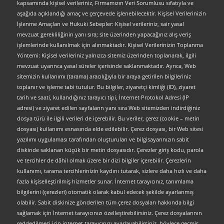
kapsamında kişisel verileriniz, Firmamızın Veri Sorumlusu sıfatıyla ve
aşağıda açıklandığı amaç ve çerçevede işlenebilecektir. Kişisel Verilerinizin
İşlenme Amaçları ve Hukuki Sebepler: Kişisel verileriniz, sair yasal
mevzuat gerekliliğinin yanı sıra; site üzerinden yapacağınız alış veriş
işlemlerinde kullanılmak için alınmaktadır. Kişisel Verilerinizin Toplanma
Yöntemi: Kişisel verileriniz yalnızca sitemiz üzerinden toplanarak, ilgili
mevzuat uyarınca yasal süreler içerisinde saklanmaktadır. Ayrıca, Web
sitemizin kullanımı (tarama) aracılığıyla bir araya getirilen bilgileriniz
toplanır ve işleme tabi tutulur. Bu bilgiler, ziyaretçi kimliği (ID), ziyaret
tarih ve saati, kullandığınız tarayıcı tipi, İnternet Protokol Adresi (IP
adresi) ve ziyaret edilen sayfaların yanı sıra Web sitemizden indirdiğiniz
dosya türü ile ilgili verileri de içerebilir. Bu veriler, çerez (cookie – metin
dosyası) kullanımı esnasında elde edilebilir. Çerez dosyası, bir Web sitesi
yazılımı uygulaması tarafından oluşturulan ve bilgisayarınızın sabit
diskinde saklanan küçük bir metin dosyasıdır. Çerezler giriş kodu, parola
ve tercihler de dâhil olmak üzere bir dizi bilgiler içerebilir. Çerezlerin
kullanımı, tarama tercihlerinizin kaydını tutarak, sizlere daha hızlı ve daha
fazla kişiselleştirilmiş hizmetler sunar. İnternet tarayıcınız, tanımlama
bilgilerini (çerezleri) otomatik olarak kabul edecek şekilde ayarlanmış
olabilir. Sabit diskinize gönderilen tüm çerez dosyaları hakkında bilgi
sağlamak için İnternet tarayıcınızı özelleştirebilirsiniz. Çerez dosyalarının
reddedilmesi için internet tarayıcınızı ayarlayabilirsiniz, böylece geçmiş