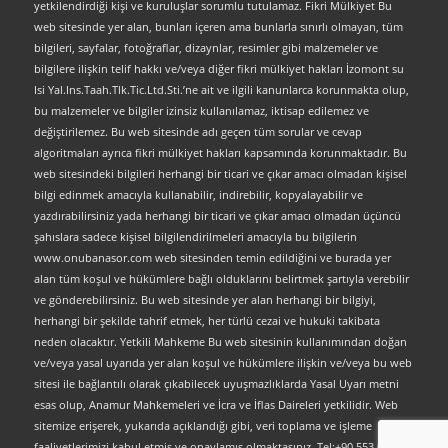
yetkilendirdiği kişi ve kuruluşlar sorumlu tutulamaz. Fikri Mülkiyet Bu
web sitesinde yer alan, bunları içeren ama bunlarla sınırlı olmayan, tüm
bilgileri, sayfalar, fotoğraflar, dizaynlar, resimler gibi malzemeler ve
bilgilere ilişkin telif hakkı ve/veya diğer fikri mülkiyet hakları İzomont su
Isi Yal.Ins.Taah.Tlk.Tic.Ltd.Sti.’ne ait ve ilgili kanunlarca korunmakta olup,
bu malzemeler ve bilgiler izinsiz kullanılamaz, iktisap edilemez ve
değiştirilemez. Bu web sitesinde adı geçen tüm sorular ve cevap
algoritmaları ayrıca fikri mülkiyet hakları kapsamında korunmaktadır. Bu
web sitesindeki bilgileri herhangi bir ticari ve çıkar amacı olmadan kişisel
bilgi edinmek amacıyla kullanabilir, indirebilir, kopyalayabilir ve
yazdırabilirsiniz yada herhangi bir ticari ve çıkar amacı olmadan üçüncü
şahıslara sadece kişisel bilgilendirilmeleri amacıyla bu bilgilerin
www.onubanasor.com web sitesinden temin edildiğini ve burada yer
alan tüm koşul ve hükümlere bağlı olduklarını belirtmek şartıyla verebilir
ve gönderebilirsiniz. Bu web sitesinde yer alan herhangi bir bilgiyi,
herhangi bir şekilde tahrif etmek, her türlü cezai ve hukuki takibata
neden olacaktır. Yetkili Mahkeme Bu web sitesinin kullanımından doğan
ve/veya yasal uyarıda yer alan koşul ve hükümlere ilişkin ve/veya bu web
sitesi ile bağlantılı olarak çıkabilecek uyuşmazlıklarda Yasal Uyarı metni
esas olup, Anamur Mahkemeleri ve İcra ve İflas Daireleri yetkilidir. Web
sitemize erişerek, yukarıda açıklandığı gibi, veri toplama ve işleme
faaliyetlerimizi kabul etmiş ve onaylamış olmaktasınız. Tel:+90 553 063