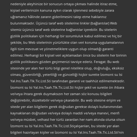
nedeniyle aleyhinize bir sonucun ortaya çıkması halinde itiraz etme,
kişisel verilerinizin kanuna aykırı olarak işlenmesi sebebiyle zarara
uğramanız hâlinde zararın giderilmesini talep etme haklarınız
bulunmaktadır. Üçüncü taraf web sitelerine linkler (bağlantılar) Web
sitemiz üçüncü taraf web sitelerine bağlantılar içerebilir. Bu sitelerin
gizlilik politikaları için herhangi bir sorumluluk kabul edilmez ve hiç bir
şekilde, bu Web sitelerinin yürürlükte olan veri koruma uygulamalarının
ilgili tüm mevzuat ve yönetmeliklere uygun olup olmadığı garanti
edilmez. Herhangi bir kişisel veri açıklamadan önce bu sitelerin her birinin
gizlilik politikasını gözden geçirmenizi tavsiye ederiz. Feragat: Bu web
sitesinde yer alan her türlü bilgi genel nitelikte olup, doğruluğu, eksiksiz
olması, güvenilirliği, yeterliliği ve güncelliği hiçbir surette İzomont su Isi
Yal.Ins.Taah.Tlk.Tic.Ltd.Sti tarafından garanti ve taahhüt edilmemektedir.
İzomont su Isi Yal.Ins.Taah.Tlk.Tic.Ltd.Sti hiçbir şekil ve surette ön ihbara
ve/veya ihtara gerek duymaksızın her zaman söz konusu bilgileri
değiştirebilir, düzeltebilir ve/veya çıkarabilir. Bu web sitesine erişim ve
sitede yer alan bilgilerin gerek doğrudan gerekse dolaylı kullanımından
kaynaklanan doğrudan ve/veya dolaylı maddi ve/veya manevi, menfi
ve/veya müsbet, velhasıl her türlü zarardan her nam altında olursa olsun
İzomont su Isi Yal.Ins.Taah.Tlk.Tic.Ltd.Stiçalışanları, bu sitede yer alan
bilgileri hazırlayan kişiler ve İzomont su Isi Yal.Ins.Taah.Tlk.Tic.Ltd.Sti’nin