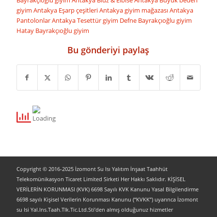
giyim
Antakya Eşarp çeşitleri
Antakya giyim mağazası
Antakya
Pantolonlar
Antakya Tesettür giyim
Defne Bayrakçıoğlu giyim
Hatay Bayrakçıoğlu giyim
Bu gönderiyi paylaş
Copyright © 2016-2025 İzomont Su Isı Yalıtım İnşaat Taahhüt
Telekomünikasyon Ticaret Limited Sirketi Her Hakkı Saklıdır. KİŞİSEL
VERİLERİN KORUNMASI (KVK) 6698 Sayılı KVK Kanunu Yasal Bilgilendirme
6698 sayılı Kişisel Verilerin Korunması Kanunu (“KVKK”) uyarınca İzomont
su Isi Yal.Ins.Taah.Tlk.Tic.Ltd.Sti’den almış olduğunuz hizmetler