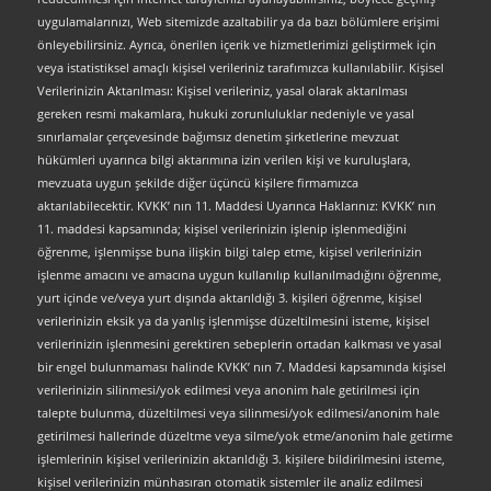
uygulamalarınızı, Web sitemizde azaltabilir ya da bazı bölümlere erişimi
önleyebilirsiniz. Ayrıca, önerilen içerik ve hizmetlerimizi geliştirmek için
veya istatistiksel amaçlı kişisel verileriniz tarafımızca kullanılabilir. Kişisel
Verilerinizin Aktarılması: Kişisel verileriniz, yasal olarak aktarılması
gereken resmi makamlara, hukuki zorunluluklar nedeniyle ve yasal
sınırlamalar çerçevesinde bağımsız denetim şirketlerine mevzuat
hükümleri uyarınca bilgi aktarımına izin verilen kişi ve kuruluşlara,
mevzuata uygun şekilde diğer üçüncü kişilere firmamızca
aktarılabilecektir. KVKK’ nın 11. Maddesi Uyarınca Haklarınız: KVKK’ nın
11. maddesi kapsamında; kişisel verilerinizin işlenip işlenmediğini
öğrenme, işlenmişse buna ilişkin bilgi talep etme, kişisel verilerinizin
işlenme amacını ve amacına uygun kullanılıp kullanılmadığını öğrenme,
yurt içinde ve/veya yurt dışında aktarıldığı 3. kişileri öğrenme, kişisel
verilerinizin eksik ya da yanlış işlenmişse düzeltilmesini isteme, kişisel
verilerinizin işlenmesini gerektiren sebeplerin ortadan kalkması ve yasal
bir engel bulunmaması halinde KVKK’ nın 7. Maddesi kapsamında kişisel
verilerinizin silinmesi/yok edilmesi veya anonim hale getirilmesi için
talepte bulunma, düzeltilmesi veya silinmesi/yok edilmesi/anonim hale
getirilmesi hallerinde düzeltme veya silme/yok etme/anonim hale getirme
işlemlerinin kişisel verilerinizin aktarıldığı 3. kişilere bildirilmesini isteme,
kişisel verilerinizin münhasıran otomatik sistemler ile analiz edilmesi