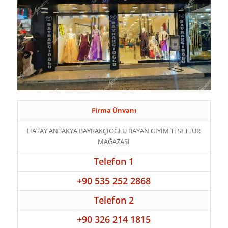
Firma Ünvanı
HATAY ANTAKYA BAYRAKÇIOĞLU BAYAN GİYİM TESETTÜR
MAĞAZASI
Telefon 1
+90 535 252 2868
Telefon 2
+90 326 214 1815