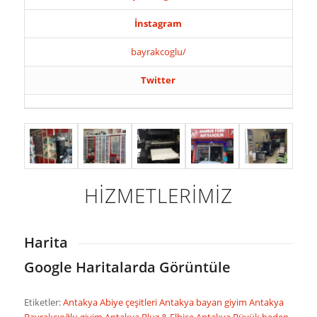
İnstagram
bayrakcoglu/
Twitter
HİZMETLERİMİZ
Harita
Google Haritalarda Görüntüle
Etiketler:
Antakya Abiye çeşitleri
Antakya bayan giyim
Antakya
Bayrakçıoğlu giyim
Antakya Bluz & Elbise
Antakya Büyük beden