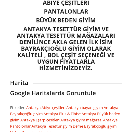
ABİYE ÇEŞİTLERİ
PANTALONLAR
BÜYÜK BEDEN GİYİM
ANTAKYA TESETTÜR GİYİM VE
ANTAKYA TESETTÜR MAĞAZALARI
DENİLİNCE AKLA GELEN İLK İSİM
BAYRAKÇIOĞLU GİYİM OLARAK
KALİTELİ , BOL ÇEŞİT SEÇENEĞİ VE
UYGUN FİYATLARLA
HİZMETİNİZDEYİZ.
Harita
Google Haritalarda Görüntüle
Etiketler:
Antakya Abiye çeşitleri
Antakya bayan giyim
Antakya
Bayrakçıoğlu giyim
Antakya Bluz & Elbise
Antakya Büyük beden
giyim
Antakya Eşarp çeşitleri
Antakya giyim mağazası
Antakya
Pantolonlar
Antakya Tesettür giyim
Defne Bayrakçıoğlu giyim