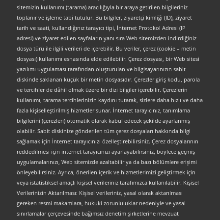
sitemizin kullanımı (tarama) aracılığıyla bir araya getirilen bilgileriniz
toplanır ve işleme tabi tutulur. Bu bilgiler, ziyaretçi kimliği (ID), ziyaret
tarih ve saati, kullandığınız tarayıcı tipi, İnternet Protokol Adresi (IP
adresi) ve ziyaret edilen sayfaların yanı sıra Web sitemizden indirdiğiniz
dosya türü ile ilgili verileri de içerebilir. Bu veriler, çerez (cookie – metin
dosyası) kullanımı esnasında elde edilebilir. Çerez dosyası, bir Web sitesi
yazılımı uygulaması tarafından oluşturulan ve bilgisayarınızın sabit
diskinde saklanan küçük bir metin dosyasıdır. Çerezler giriş kodu, parola
ve tercihler de dâhil olmak üzere bir dizi bilgiler içerebilir. Çerezlerin
kullanımı, tarama tercihlerinizin kaydını tutarak, sizlere daha hızlı ve daha
fazla kişiselleştirilmiş hizmetler sunar. İnternet tarayıcınız, tanımlama
bilgilerini (çerezleri) otomatik olarak kabul edecek şekilde ayarlanmış
olabilir. Sabit diskinize gönderilen tüm çerez dosyaları hakkında bilgi
sağlamak için İnternet tarayıcınızı özelleştirebilirsiniz. Çerez dosyalarının
reddedilmesi için internet tarayıcınızı ayarlayabilirsiniz, böylece geçmiş
uygulamalarınızı, Web sitemizde azaltabilir ya da bazı bölümlere erişimi
önleyebilirsiniz. Ayrıca, önerilen içerik ve hizmetlerimizi geliştirmek için
veya istatistiksel amaçlı kişisel verileriniz tarafımızca kullanılabilir. Kişisel
Verilerinizin Aktarılması: Kişisel verileriniz, yasal olarak aktarılması
gereken resmi makamlara, hukuki zorunluluklar nedeniyle ve yasal
sınırlamalar çerçevesinde bağımsız denetim şirketlerine mevzuat