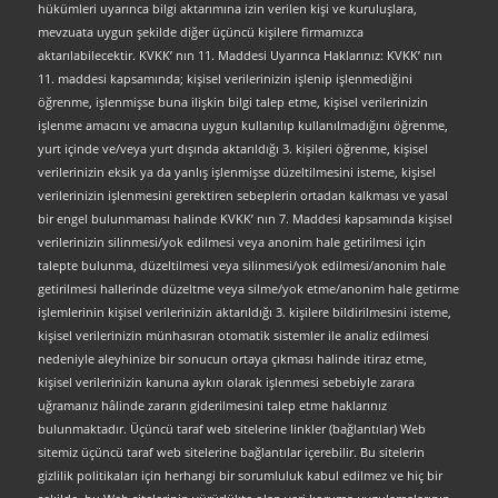
hükümleri uyarınca bilgi aktarımına izin verilen kişi ve kuruluşlara,
mevzuata uygun şekilde diğer üçüncü kişilere firmamızca
aktarılabilecektir. KVKK’ nın 11. Maddesi Uyarınca Haklarınız: KVKK’ nın
11. maddesi kapsamında; kişisel verilerinizin işlenip işlenmediğini
öğrenme, işlenmişse buna ilişkin bilgi talep etme, kişisel verilerinizin
işlenme amacını ve amacına uygun kullanılıp kullanılmadığını öğrenme,
yurt içinde ve/veya yurt dışında aktarıldığı 3. kişileri öğrenme, kişisel
verilerinizin eksik ya da yanlış işlenmişse düzeltilmesini isteme, kişisel
verilerinizin işlenmesini gerektiren sebeplerin ortadan kalkması ve yasal
bir engel bulunmaması halinde KVKK’ nın 7. Maddesi kapsamında kişisel
verilerinizin silinmesi/yok edilmesi veya anonim hale getirilmesi için
talepte bulunma, düzeltilmesi veya silinmesi/yok edilmesi/anonim hale
getirilmesi hallerinde düzeltme veya silme/yok etme/anonim hale getirme
işlemlerinin kişisel verilerinizin aktarıldığı 3. kişilere bildirilmesini isteme,
kişisel verilerinizin münhasıran otomatik sistemler ile analiz edilmesi
nedeniyle aleyhinize bir sonucun ortaya çıkması halinde itiraz etme,
kişisel verilerinizin kanuna aykırı olarak işlenmesi sebebiyle zarara
uğramanız hâlinde zararın giderilmesini talep etme haklarınız
bulunmaktadır. Üçüncü taraf web sitelerine linkler (bağlantılar) Web
sitemiz üçüncü taraf web sitelerine bağlantılar içerebilir. Bu sitelerin
gizlilik politikaları için herhangi bir sorumluluk kabul edilmez ve hiç bir