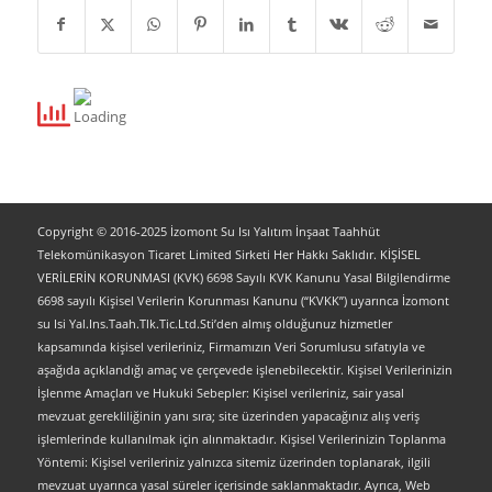
Copyright © 2016-2025 İzomont Su Isı Yalıtım İnşaat Taahhüt
Telekomünikasyon Ticaret Limited Sirketi Her Hakkı Saklıdır. KİŞİSEL
VERİLERİN KORUNMASI (KVK) 6698 Sayılı KVK Kanunu Yasal Bilgilendirme
6698 sayılı Kişisel Verilerin Korunması Kanunu (“KVKK”) uyarınca İzomont
su Isi Yal.Ins.Taah.Tlk.Tic.Ltd.Sti’den almış olduğunuz hizmetler
kapsamında kişisel verileriniz, Firmamızın Veri Sorumlusu sıfatıyla ve
aşağıda açıklandığı amaç ve çerçevede işlenebilecektir. Kişisel Verilerinizin
İşlenme Amaçları ve Hukuki Sebepler: Kişisel verileriniz, sair yasal
mevzuat gerekliliğinin yanı sıra; site üzerinden yapacağınız alış veriş
işlemlerinde kullanılmak için alınmaktadır. Kişisel Verilerinizin Toplanma
Yöntemi: Kişisel verileriniz yalnızca sitemiz üzerinden toplanarak, ilgili
mevzuat uyarınca yasal süreler içerisinde saklanmaktadır. Ayrıca, Web