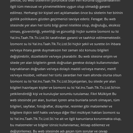
şekilde, bu Web sitelerinin yürürlükte olan veri koruma uygulamalarının
ilgili tüm mevzuat ve yönetmeliklere uygun olup olmadığı garanti
edilmez. Herhangi bir kişisel veri açıklamadan önce bu sitelerin her birinin
gizlilik politikasını gözden geçirmenizi tavsiye ederiz. Feragat: Bu web
sitesinde yer alan her türlü bilgi genel nitelikte olup, doğruluğu, eksiksiz
olması, güvenilirliği, yeterliliği ve güncelliği hiçbir surette İzomont su Isi
Yal.Ins.Taah.Tlk.Tic.Ltd.Sti tarafından garanti ve taahhüt edilmemektedir.
İzomont su Isi Yal.Ins.Taah.Tlk.Tic.Ltd.Sti hiçbir şekil ve surette ön ihbara
ve/veya ihtara gerek duymaksızın her zaman söz konusu bilgileri
değiştirebilir, düzeltebilir ve/veya çıkarabilir. Bu web sitesine erişim ve
sitede yer alan bilgilerin gerek doğrudan gerekse dolaylı kullanımından
kaynaklanan doğrudan ve/veya dolaylı maddi ve/veya manevi, menfi
ve/veya müsbet, velhasıl her türlü zarardan her nam altında olursa olsun
İzomont su Isi Yal.Ins.Taah.Tlk.Tic.Ltd.Stiçalışanları, bu sitede yer alan
bilgileri hazırlayan kişiler ve İzomont su Isi Yal.Ins.Taah.Tlk.Tic.Ltd.Sti’nin
yetkilendirdiği kişi ve kuruluşlar sorumlu tutulamaz. Fikri Mülkiyet Bu
web sitesinde yer alan, bunları içeren ama bunlarla sınırlı olmayan, tüm
bilgileri, sayfalar, fotoğraflar, dizaynlar, resimler gibi malzemeler ve
bilgilere ilişkin telif hakkı ve/veya diğer fikri mülkiyet hakları İzomont su
Isi Yal.Ins.Taah.Tlk.Tic.Ltd.Sti.’ne ait ve ilgili kanunlarca korunmakta olup,
bu malzemeler ve bilgiler izinsiz kullanılamaz, iktisap edilemez ve
değiştirilemez. Bu web sitesinde adı geçen tüm sorular ve cevap