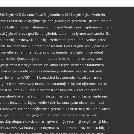
 Sayılı KVK Kanunu Yasal Bilgilendirme 6698 sayılı Kişisel Verilerin
lusu sıfatıyla ve aşağıda açıklandığı amaç ve çerçevede işlenebilecektir.
lerinde kullanılmak için alınmaktadır. Kişisel Verilerinizin Toplanma Yöntemi:
lığıyla bir araya getirilen bilgileriniz toplanır ve işleme tabi tutulur. Bu
indirdiğiniz dosya türü ile ilgili verileri de içerebilir. Bu veriler, çerez
kinde saklanan küçük bir metin dosyasıdır. Çerezler giriş kodu, parola ve
 hizmetler sunar. İnternet tarayıcınız, tanımlama bilgilerini (çerezleri)
bilirsiniz. Çerez dosyalarının reddedilmesi için internet tarayıcınızı
liştirmek için veya istatistiksel amaçlı kişisel verileriniz tarafımızca
ırlamalar çerçevesinde bağımsız denetim şirketlerine mevzuat hükümleri
ca Haklarınız: KVKK’ nın 11. maddesi kapsamında; kişisel verilerinizin
urt içinde ve/veya yurt dışında aktarıldığı 3. kişileri öğrenme, kişisel
maması halinde KVKK’ nın 7. Maddesi kapsamında kişisel verilerinizin
ya silme/yok etme/anonim hale getirme işlemlerinin kişisel verilerinizin
linde itiraz etme, kişisel verilerinizin kanuna aykırı olarak işlenmesi
f web sitelerine bağlantılar içerebilir. Bu sitelerin gizlilik politikaları
e uygun olup olmadığı garanti edilmez. Herhangi bir kişisel veri
, doğruluğu, eksiksiz olması, güvenilirliği, yeterliliği ve güncelliği hiçbir
 ön ihbara ve/veya ihtara gerek duymaksızın her zaman söz konusu bilgileri
doğrudan ve/veya dolaylı maddi ve/veya manevi, menfi ve/veya müsbet,