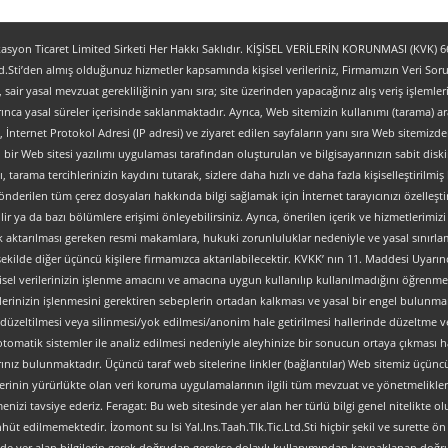
yon Ticaret Limited Sirketi Her Hakkı Saklıdır. KİŞİSEL VERİLERİN KORUNMASI (KVK) 6698
.Sti’den almış olduğunuz hizmetler kapsamında kişisel verileriniz, Firmamızın Veri Sorum
z, sair yasal mevzuat gerekliliğinin yanı sıra; site üzerinden yapacağınız alış veriş işlem
ınca yasal süreler içerisinde saklanmaktadır. Ayrıca, Web sitemizin kullanımı (tarama) aracı
tipi, İnternet Protokol Adresi (IP adresi) ve ziyaret edilen sayfaların yanı sıra Web sitemizden 
, bir Web sitesi yazılımı uygulaması tarafından oluşturulan ve bilgisayarınızın sabit dis
ı, tarama tercihlerinizin kaydını tutarak, sizlere daha hızlı ve daha fazla kişiselleştirilmiş
nderilen tüm çerez dosyaları hakkında bilgi sağlamak için İnternet tarayıcınızı özelleştire
 ya da bazı bölümlere erişimi önleyebilirsiniz. Ayrıca, önerilen içerik ve hizmetlerimizi ge
al olarak aktarılması gereken resmi makamlara, hukuki zorunluluklar nedeniyle ve yasal sın
şekilde diğer üçüncü kişilere firmamızca aktarılabilecektir. KVKK’ nın 11. Maddesi Uyarın
isel verilerinizin işlenme amacını ve amacına uygun kullanılıp kullanılmadığını öğrenme, y
verilerinizin işlenmesini gerektiren sebeplerin ortadan kalkması ve yasal bir engel bulun
düzeltilmesi veya silinmesi/yok edilmesi/anonim hale getirilmesi hallerinde düzeltme ve
an otomatik sistemler ile analiz edilmesi nedeniyle aleyhinize bir sonucun ortaya çıkması ha
z bulunmaktadır. Üçüncü taraf web sitelerine linkler (bağlantılar) Web sitemiz üçüncü tara
lerinin yürürlükte olan veri koruma uygulamalarının ilgili tüm mevzuat ve yönetmelikler
nizi tavsiye ederiz. Feragat: Bu web sitesinde yer alan her türlü bilgi genel nitelikte olup
ahhüt edilmemektedir. İzomont su Isi Yal.Ins.Taah.Tlk.Tic.Ltd.Sti hiçbir şekil ve surette
ve sitede yer alan bilgilerin gerek doğrudan gerekse dolaylı kullanımından kaynaklanan 