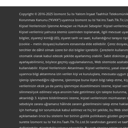
Copyright © 2016-2025 İzomont Su Isı Yalıtım İnşaat Taahhüt Telekomünikas
Korunması Kanunu (“KVKK”) uyarınca İzomont su Isi Yal.Ins.Taah.Tlk.Tic.Ltd
Kişisel Verilerinizin İşlenme Amaçları ve Hukuki Sebepler: Kişisel verilerini
Kişisel verileriniz yalnızca sitemiz üzerinden toplanarak, ilgili mevzuat uyar
bilgiler, ziyaretçi kimliği (ID), ziyaret tarih ve saati, kullandığınız tarayıcı 
(cookie – metin dosyası) kullanımı esnasında elde edilebilir. Çerez dosyası
tercihler de dâhil olmak üzere bir dizi bilgiler içerebilir. Çerezlerin kullanım
otomatik olarak kabul edecek şekilde ayarlanmış olabilir. Sabit diskinize gö
ayarlayabilirsiniz, böylece geçmiş uygulamalarınızı, Web sitemizde azaltabilir
kullanılabilir. Kişisel Verilerinizin Aktarılması: Kişisel verileriniz, yas
uyarınca bilgi aktarımına izin verilen kişi ve kuruluşlara, mevzuata uygun 
işlenip işlenmediğini öğrenme, işlenmişse buna ilişkin bilgi talep etme, kiş
verilerinizin eksik ya da yanlış işlenmişse düzeltilmesini isteme, kişisel 
silinmesi/yok edilmesi veya anonim hale getirilmesi için talepte bulunma, 
aktarıldığı 3. kişilere bildirilmesini isteme, kişisel verilerinizin münhasır
sebebiyle zarara uğramanız hâlinde zararın giderilmesini talep etme haklarını
için herhangi bir sorumluluk kabul edilmez ve hiç bir şekilde, bu Web site
açıklamadan önce bu sitelerin her birinin gizlilik politikasını gözden geçirme
surette İzomont su Isi Yal.Ins.Taah.Tlk.Tic.Ltd.Sti tarafından garanti ve ta
değiştirebilir, düzeltebilir ve/veya çıkarabilir. Bu web sitesine erişim 