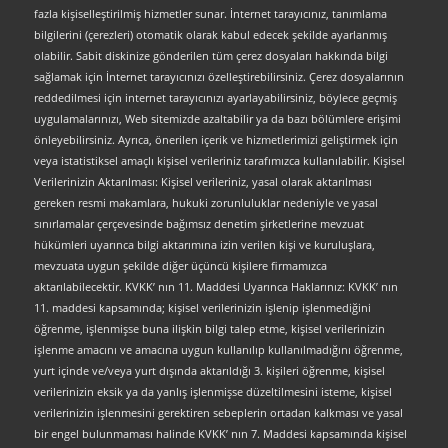
fazla kişiselleştirilmiş hizmetler sunar. İnternet tarayıcınız, tanımlama
bilgilerini (çerezleri) otomatik olarak kabul edecek şekilde ayarlanmış
olabilir. Sabit diskinize gönderilen tüm çerez dosyaları hakkında bilgi
sağlamak için İnternet tarayıcınızı özelleştirebilirsiniz. Çerez dosyalarının
reddedilmesi için internet tarayıcınızı ayarlayabilirsiniz, böylece geçmiş
uygulamalarınızı, Web sitemizde azaltabilir ya da bazı bölümlere erişimi
önleyebilirsiniz. Ayrıca, önerilen içerik ve hizmetlerimizi geliştirmek için
veya istatistiksel amaçlı kişisel verileriniz tarafımızca kullanılabilir. Kişisel
Verilerinizin Aktarılması: Kişisel verileriniz, yasal olarak aktarılması
gereken resmi makamlara, hukuki zorunluluklar nedeniyle ve yasal
sınırlamalar çerçevesinde bağımsız denetim şirketlerine mevzuat
hükümleri uyarınca bilgi aktarımına izin verilen kişi ve kuruluşlara,
mevzuata uygun şekilde diğer üçüncü kişilere firmamızca
aktarılabilecektir. KVKK’ nın 11. Maddesi Uyarınca Haklarınız: KVKK’ nın
11. maddesi kapsamında; kişisel verilerinizin işlenip işlenmediğini
öğrenme, işlenmişse buna ilişkin bilgi talep etme, kişisel verilerinizin
işlenme amacını ve amacına uygun kullanılıp kullanılmadığını öğrenme,
yurt içinde ve/veya yurt dışında aktarıldığı 3. kişileri öğrenme, kişisel
verilerinizin eksik ya da yanlış işlenmişse düzeltilmesini isteme, kişisel
verilerinizin işlenmesini gerektiren sebeplerin ortadan kalkması ve yasal
bir engel bulunmaması halinde KVKK’ nın 7. Maddesi kapsamında kişisel