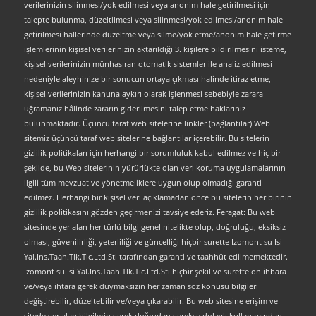
verilerinizin silinmesi/yok edilmesi veya anonim hale getirilmesi için
talepte bulunma, düzeltilmesi veya silinmesi/yok edilmesi/anonim hale
getirilmesi hallerinde düzeltme veya silme/yok etme/anonim hale getirme
işlemlerinin kişisel verilerinizin aktarıldığı 3. kişilere bildirilmesini isteme,
kişisel verilerinizin münhasıran otomatik sistemler ile analiz edilmesi
nedeniyle aleyhinize bir sonucun ortaya çıkması halinde itiraz etme,
kişisel verilerinizin kanuna aykırı olarak işlenmesi sebebiyle zarara
uğramanız hâlinde zararın giderilmesini talep etme haklarınız
bulunmaktadır. Üçüncü taraf web sitelerine linkler (bağlantılar) Web
sitemiz üçüncü taraf web sitelerine bağlantılar içerebilir. Bu sitelerin
gizlilik politikaları için herhangi bir sorumluluk kabul edilmez ve hiç bir
şekilde, bu Web sitelerinin yürürlükte olan veri koruma uygulamalarının
ilgili tüm mevzuat ve yönetmeliklere uygun olup olmadığı garanti
edilmez. Herhangi bir kişisel veri açıklamadan önce bu sitelerin her birinin
gizlilik politikasını gözden geçirmenizi tavsiye ederiz. Feragat: Bu web
sitesinde yer alan her türlü bilgi genel nitelikte olup, doğruluğu, eksiksiz
olması, güvenilirliği, yeterliliği ve güncelliği hiçbir surette İzomont su Isi
Yal.Ins.Taah.Tlk.Tic.Ltd.Sti tarafından garanti ve taahhüt edilmemektedir.
İzomont su Isi Yal.Ins.Taah.Tlk.Tic.Ltd.Sti hiçbir şekil ve surette ön ihbara
ve/veya ihtara gerek duymaksızın her zaman söz konusu bilgileri
değiştirebilir, düzeltebilir ve/veya çıkarabilir. Bu web sitesine erişim ve
sitede yer alan bilgilerin gerek doğrudan gerekse dolaylı kullanımından