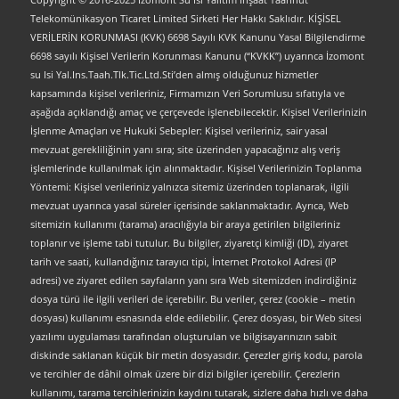
Telekomünikasyon Ticaret Limited Sirketi Her Hakkı Saklıdır. KİŞİSEL
VERİLERİN KORUNMASI (KVK) 6698 Sayılı KVK Kanunu Yasal Bilgilendirme
6698 sayılı Kişisel Verilerin Korunması Kanunu (“KVKK”) uyarınca İzomont
su Isi Yal.Ins.Taah.Tlk.Tic.Ltd.Sti’den almış olduğunuz hizmetler
kapsamında kişisel verileriniz, Firmamızın Veri Sorumlusu sıfatıyla ve
aşağıda açıklandığı amaç ve çerçevede işlenebilecektir. Kişisel Verilerinizin
İşlenme Amaçları ve Hukuki Sebepler: Kişisel verileriniz, sair yasal
mevzuat gerekliliğinin yanı sıra; site üzerinden yapacağınız alış veriş
işlemlerinde kullanılmak için alınmaktadır. Kişisel Verilerinizin Toplanma
Yöntemi: Kişisel verileriniz yalnızca sitemiz üzerinden toplanarak, ilgili
mevzuat uyarınca yasal süreler içerisinde saklanmaktadır. Ayrıca, Web
sitemizin kullanımı (tarama) aracılığıyla bir araya getirilen bilgileriniz
toplanır ve işleme tabi tutulur. Bu bilgiler, ziyaretçi kimliği (ID), ziyaret
tarih ve saati, kullandığınız tarayıcı tipi, İnternet Protokol Adresi (IP
adresi) ve ziyaret edilen sayfaların yanı sıra Web sitemizden indirdiğiniz
dosya türü ile ilgili verileri de içerebilir. Bu veriler, çerez (cookie – metin
dosyası) kullanımı esnasında elde edilebilir. Çerez dosyası, bir Web sitesi
yazılımı uygulaması tarafından oluşturulan ve bilgisayarınızın sabit
diskinde saklanan küçük bir metin dosyasıdır. Çerezler giriş kodu, parola
ve tercihler de dâhil olmak üzere bir dizi bilgiler içerebilir. Çerezlerin
kullanımı, tarama tercihlerinizin kaydını tutarak, sizlere daha hızlı ve daha