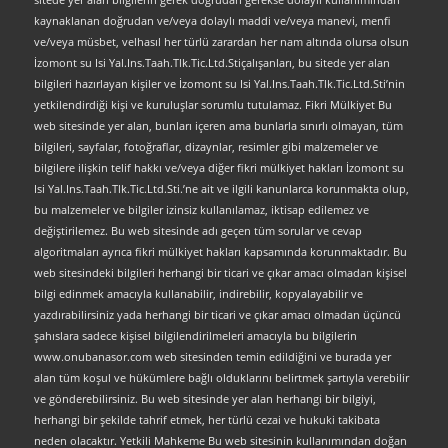
kaynaklanan doğrudan ve/veya dolaylı maddi ve/veya manevi, menfi
ve/veya müsbet, velhasıl her türlü zarardan her nam altında olursa olsun
İzomont su Isi Yal.Ins.Taah.Tlk.Tic.Ltd.Stiçalışanları, bu sitede yer alan
bilgileri hazırlayan kişiler ve İzomont su Isi Yal.Ins.Taah.Tlk.Tic.Ltd.Sti’nin
yetkilendirdiği kişi ve kuruluşlar sorumlu tutulamaz. Fikri Mülkiyet Bu
web sitesinde yer alan, bunları içeren ama bunlarla sınırlı olmayan, tüm
bilgileri, sayfalar, fotoğraflar, dizaynlar, resimler gibi malzemeler ve
bilgilere ilişkin telif hakkı ve/veya diğer fikri mülkiyet hakları İzomont su
Isi Yal.Ins.Taah.Tlk.Tic.Ltd.Sti.’ne ait ve ilgili kanunlarca korunmakta olup,
bu malzemeler ve bilgiler izinsiz kullanılamaz, iktisap edilemez ve
değiştirilemez. Bu web sitesinde adı geçen tüm sorular ve cevap
algoritmaları ayrıca fikri mülkiyet hakları kapsamında korunmaktadır. Bu
web sitesindeki bilgileri herhangi bir ticari ve çıkar amacı olmadan kişisel
bilgi edinmek amacıyla kullanabilir, indirebilir, kopyalayabilir ve
yazdırabilirsiniz yada herhangi bir ticari ve çıkar amacı olmadan üçüncü
şahıslara sadece kişisel bilgilendirilmeleri amacıyla bu bilgilerin
www.onubanasor.com web sitesinden temin edildiğini ve burada yer
alan tüm koşul ve hükümlere bağlı olduklarını belirtmek şartıyla verebilir
ve gönderebilirsiniz. Bu web sitesinde yer alan herhangi bir bilgiyi,
herhangi bir şekilde tahrif etmek, her türlü cezai ve hukuki takibata
neden olacaktır. Yetkili Mahkeme Bu web sitesinin kullanımından doğan