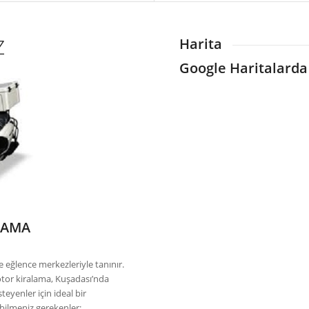
Z
Harita
Google Haritalarda
LAMA
ve eğlence merkezleriyle tanınır.
otor kiralama, Kuşadası’nda
eyenler için ideal bir
bilmeniz gerekenler: