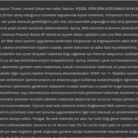
yon Ticaret Limited Sirketi Her Hakkı Saklıdır. KİŞİSEL VERİLERİN KORUNMASI (KVK) 6698
.Sti’den almış olduğunuz hizmetler kapsamında kişisel verileriniz, Firmamızın Veri Sorum
z, sair yasal mevzuat gerekliliğinin yanı sıra; site üzerinden yapacağınız alış veriş işlem
ınca yasal süreler içerisinde saklanmaktadır. Ayrıca, Web sitemizin kullanımı (tarama) aracı
tipi, İnternet Protokol Adresi (IP adresi) ve ziyaret edilen sayfaların yanı sıra Web sitemizden 
, bir Web sitesi yazılımı uygulaması tarafından oluşturulan ve bilgisayarınızın sabit dis
ı, tarama tercihlerinizin kaydını tutarak, sizlere daha hızlı ve daha fazla kişiselleştirilmiş
nderilen tüm çerez dosyaları hakkında bilgi sağlamak için İnternet tarayıcınızı özelleştire
 ya da bazı bölümlere erişimi önleyebilirsiniz. Ayrıca, önerilen içerik ve hizmetlerimizi ge
al olarak aktarılması gereken resmi makamlara, hukuki zorunluluklar nedeniyle ve yasal sın
şekilde diğer üçüncü kişilere firmamızca aktarılabilecektir. KVKK’ nın 11. Maddesi Uyarın
isel verilerinizin işlenme amacını ve amacına uygun kullanılıp kullanılmadığını öğrenme, y
verilerinizin işlenmesini gerektiren sebeplerin ortadan kalkması ve yasal bir engel bulun
düzeltilmesi veya silinmesi/yok edilmesi/anonim hale getirilmesi hallerinde düzeltme ve
an otomatik sistemler ile analiz edilmesi nedeniyle aleyhinize bir sonucun ortaya çıkması ha
z bulunmaktadır. Üçüncü taraf web sitelerine linkler (bağlantılar) Web sitemiz üçüncü tara
lerinin yürürlükte olan veri koruma uygulamalarının ilgili tüm mevzuat ve yönetmelikler
nizi tavsiye ederiz. Feragat: Bu web sitesinde yer alan her türlü bilgi genel nitelikte olup
ahhüt edilmemektedir. İzomont su Isi Yal.Ins.Taah.Tlk.Tic.Ltd.Sti hiçbir şekil ve surette
ve sitede yer alan bilgilerin gerek doğrudan gerekse dolaylı kullanımından kaynaklanan 
s.Taah.Tlk.Tic.Ltd.Stiçalışanları, bu sitede yer alan bilgileri hazırlayan kişiler ve İzomont