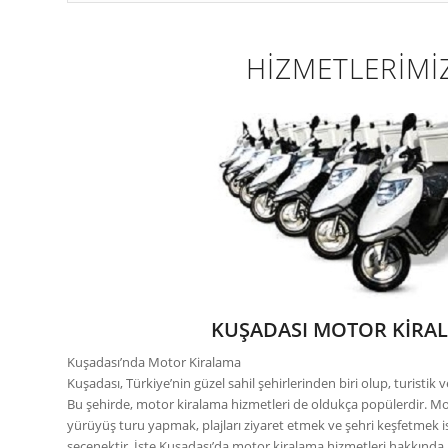
HİZMETLERİMİ
KUŞADASI MOTOR KİRA
Kuşadası’nda Motor Kiralama
Kuşadası, Türkiye’nin güzel sahil şehirlerinden biri olup, turistik 
Bu şehirde, motor kiralama hizmetleri de oldukça popülerdir. M
yürüyüş turu yapmak, plajları ziyaret etmek ve şehri keşfetmek ist
seçenektir. İşte Kuşadası’da motor kiralama hizmetleri hakkında 