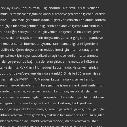
 Sayılı KVK Kanunu Yasal Bilgilendirme 6698 sayılı Kişisel Verilerin
lusu sıfatıyla ve aşağıda açıklandığı amaç ve çerçevede işlenebilecektir.
lerinde kullanılmak için alınmaktadır. Kişisel Verilerinizin Toplanma Yöntemi:
lığıyla bir araya getirilen bilgileriniz toplanır ve işleme tabi tutulur. Bu
indirdiğiniz dosya türü ile ilgili verileri de içerebilir. Bu veriler, çerez
kinde saklanan küçük bir metin dosyasıdır. Çerezler giriş kodu, parola ve
 hizmetler sunar. İnternet tarayıcınız, tanımlama bilgilerini (çerezleri)
bilirsiniz. Çerez dosyalarının reddedilmesi için internet tarayıcınızı
liştirmek için veya istatistiksel amaçlı kişisel verileriniz tarafımızca
ırlamalar çerçevesinde bağımsız denetim şirketlerine mevzuat hükümleri
ca Haklarınız: KVKK’ nın 11. maddesi kapsamında; kişisel verilerinizin
urt içinde ve/veya yurt dışında aktarıldığı 3. kişileri öğrenme, kişisel
maması halinde KVKK’ nın 7. Maddesi kapsamında kişisel verilerinizin
ya silme/yok etme/anonim hale getirme işlemlerinin kişisel verilerinizin
linde itiraz etme, kişisel verilerinizin kanuna aykırı olarak işlenmesi
f web sitelerine bağlantılar içerebilir. Bu sitelerin gizlilik politikaları
e uygun olup olmadığı garanti edilmez. Herhangi bir kişisel veri
, doğruluğu, eksiksiz olması, güvenilirliği, yeterliliği ve güncelliği hiçbir
 ön ihbara ve/veya ihtara gerek duymaksızın her zaman söz konusu bilgileri
doğrudan ve/veya dolaylı maddi ve/veya manevi, menfi ve/veya müsbet,
 su Isi Yal.Ins.Taah.Tlk.Tic.Ltd.Sti’nin yetkilendirdiği kişi ve kuruluşlar