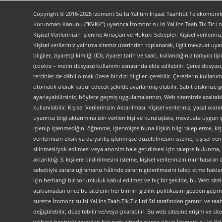
Copyright © 2016-2025 İzomont Su Isı Yalıtım İnşaat Taahhüt Telekomünikas
Korunması Kanunu (“KVKK”) uyarınca İzomont su Isi Yal.Ins.Taah.Tlk.Tic.Ltd
Kişisel Verilerinizin İşlenme Amaçları ve Hukuki Sebepler: Kişisel verilerini
Kişisel verileriniz yalnızca sitemiz üzerinden toplanarak, ilgili mevzuat uyar
bilgiler, ziyaretçi kimliği (ID), ziyaret tarih ve saati, kullandığınız tarayıcı 
(cookie – metin dosyası) kullanımı esnasında elde edilebilir. Çerez dosyası
tercihler de dâhil olmak üzere bir dizi bilgiler içerebilir. Çerezlerin kullanım
otomatik olarak kabul edecek şekilde ayarlanmış olabilir. Sabit diskinize gö
ayarlayabilirsiniz, böylece geçmiş uygulamalarınızı, Web sitemizde azaltabilir
kullanılabilir. Kişisel Verilerinizin Aktarılması: Kişisel verileriniz, yas
uyarınca bilgi aktarımına izin verilen kişi ve kuruluşlara, mevzuata uygun 
işlenip işlenmediğini öğrenme, işlenmişse buna ilişkin bilgi talep etme, kiş
verilerinizin eksik ya da yanlış işlenmişse düzeltilmesini isteme, kişisel 
silinmesi/yok edilmesi veya anonim hale getirilmesi için talepte bulunma, 
aktarıldığı 3. kişilere bildirilmesini isteme, kişisel verilerinizin münhasır
sebebiyle zarara uğramanız hâlinde zararın giderilmesini talep etme haklarını
için herhangi bir sorumluluk kabul edilmez ve hiç bir şekilde, bu Web site
açıklamadan önce bu sitelerin her birinin gizlilik politikasını gözden geçirme
surette İzomont su Isi Yal.Ins.Taah.Tlk.Tic.Ltd.Sti tarafından garanti ve ta
değiştirebilir, düzeltebilir ve/veya çıkarabilir. Bu web sitesine erişim 
velhasıl her türlü zarardan her nam altında olursa olsun İzomont su Isi Yal.In