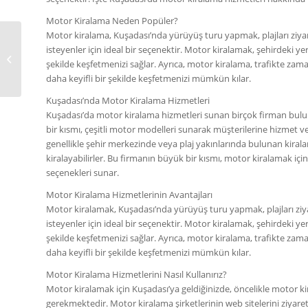
Motor Kiralama Neden Popüler?
Motor kiralama, Kuşadası’nda yürüyüş turu yapmak, plajları ziy
isteyenler için ideal bir seçenektir. Motor kiralamak, şehirdeki yerl
DİDİM MOTOR
şekilde keşfetmenizi sağlar. Ayrıca, motor kiralama, trafikte zam
KİRALAMA
daha keyifli bir şekilde keşfetmenizi mümkün kılar.
Kuşadası’nda Motor Kiralama Hizmetleri
Kuşadası’da motor kiralama hizmetleri sunan birçok firman bul
bir kısmı, çeşitli motor modelleri sunarak müşterilerine hizmet ve
genellikle şehir merkezinde veya plaj yakınlarında bulunan kira
kiralayabilirler. Bu firmanın büyük bir kısmı, motor kiralamak için
seçenekleri sunar.
Motor Kiralama Hizmetlerinin Avantajları
Motor kiralamak, Kuşadası’nda yürüyüş turu yapmak, plajları zi
isteyenler için ideal bir seçenektir. Motor kiralamak, şehirdeki yerl
şekilde keşfetmenizi sağlar. Ayrıca, motor kiralama, trafikte zam
daha keyifli bir şekilde keşfetmenizi mümkün kılar.
Motor Kiralama Hizmetlerini Nasıl Kullanırız?
Motor kiralamak için Kuşadası’ya geldiğinizde, öncelikle motor ki
gerekmektedir. Motor kiralama şirketlerinin web sitelerini ziyar