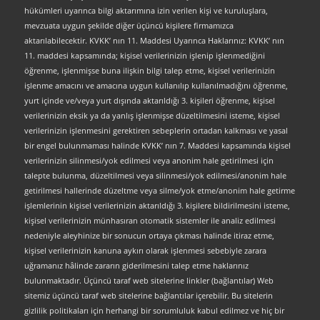
hükümleri uyarınca bilgi aktarımına izin verilen kişi ve kuruluşlara,
mevzuata uygun şekilde diğer üçüncü kişilere firmamızca
aktarılabilecektir. KVKK’ nın 11. Maddesi Uyarınca Haklarınız: KVKK’ nın
11. maddesi kapsamında; kişisel verilerinizin işlenip işlenmediğini
öğrenme, işlenmişse buna ilişkin bilgi talep etme, kişisel verilerinizin
işlenme amacını ve amacına uygun kullanılıp kullanılmadığını öğrenme,
yurt içinde ve/veya yurt dışında aktarıldığı 3. kişileri öğrenme, kişisel
verilerinizin eksik ya da yanlış işlenmişse düzeltilmesini isteme, kişisel
verilerinizin işlenmesini gerektiren sebeplerin ortadan kalkması ve yasal
bir engel bulunmaması halinde KVKK’ nın 7. Maddesi kapsamında kişisel
verilerinizin silinmesi/yok edilmesi veya anonim hale getirilmesi için
talepte bulunma, düzeltilmesi veya silinmesi/yok edilmesi/anonim hale
getirilmesi hallerinde düzeltme veya silme/yok etme/anonim hale getirme
işlemlerinin kişisel verilerinizin aktarıldığı 3. kişilere bildirilmesini isteme,
kişisel verilerinizin münhasıran otomatik sistemler ile analiz edilmesi
nedeniyle aleyhinize bir sonucun ortaya çıkması halinde itiraz etme,
kişisel verilerinizin kanuna aykırı olarak işlenmesi sebebiyle zarara
uğramanız hâlinde zararın giderilmesini talep etme haklarınız
bulunmaktadır. Üçüncü taraf web sitelerine linkler (bağlantılar) Web
sitemiz üçüncü taraf web sitelerine bağlantılar içerebilir. Bu sitelerin
gizlilik politikaları için herhangi bir sorumluluk kabul edilmez ve hiç bir