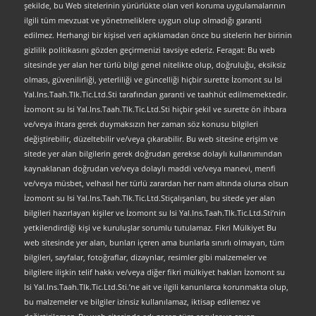
şekilde, bu Web sitelerinin yürürlükte olan veri koruma uygulamalarının
ilgili tüm mevzuat ve yönetmeliklere uygun olup olmadığı garanti
edilmez. Herhangi bir kişisel veri açıklamadan önce bu sitelerin her birinin
gizlilik politikasını gözden geçirmenizi tavsiye ederiz. Feragat: Bu web
sitesinde yer alan her türlü bilgi genel nitelikte olup, doğruluğu, eksiksiz
olması, güvenilirliği, yeterliliği ve güncelliği hiçbir surette İzomont su Isi
Yal.Ins.Taah.Tlk.Tic.Ltd.Sti tarafından garanti ve taahhüt edilmemektedir.
İzomont su Isi Yal.Ins.Taah.Tlk.Tic.Ltd.Sti hiçbir şekil ve surette ön ihbara
ve/veya ihtara gerek duymaksızın her zaman söz konusu bilgileri
değiştirebilir, düzeltebilir ve/veya çıkarabilir. Bu web sitesine erişim ve
sitede yer alan bilgilerin gerek doğrudan gerekse dolaylı kullanımından
kaynaklanan doğrudan ve/veya dolaylı maddi ve/veya manevi, menfi
ve/veya müsbet, velhasıl her türlü zarardan her nam altında olursa olsun
İzomont su Isi Yal.Ins.Taah.Tlk.Tic.Ltd.Stiçalışanları, bu sitede yer alan
bilgileri hazırlayan kişiler ve İzomont su Isi Yal.Ins.Taah.Tlk.Tic.Ltd.Sti’nin
yetkilendirdiği kişi ve kuruluşlar sorumlu tutulamaz. Fikri Mülkiyet Bu
web sitesinde yer alan, bunları içeren ama bunlarla sınırlı olmayan, tüm
bilgileri, sayfalar, fotoğraflar, dizaynlar, resimler gibi malzemeler ve
bilgilere ilişkin telif hakkı ve/veya diğer fikri mülkiyet hakları İzomont su
Isi Yal.Ins.Taah.Tlk.Tic.Ltd.Sti.’ne ait ve ilgili kanunlarca korunmakta olup,
bu malzemeler ve bilgiler izinsiz kullanılamaz, iktisap edilemez ve