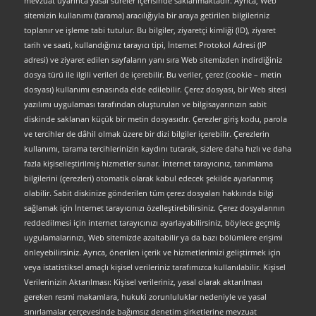
mevzuat uyarınca yasal süreler içerisinde saklanmaktadır. Ayrıca, Web
sitemizin kullanımı (tarama) aracılığıyla bir araya getirilen bilgileriniz
toplanır ve işleme tabi tutulur. Bu bilgiler, ziyaretçi kimliği (ID), ziyaret
tarih ve saati, kullandığınız tarayıcı tipi, İnternet Protokol Adresi (IP
adresi) ve ziyaret edilen sayfaların yanı sıra Web sitemizden indirdiğiniz
dosya türü ile ilgili verileri de içerebilir. Bu veriler, çerez (cookie – metin
dosyası) kullanımı esnasında elde edilebilir. Çerez dosyası, bir Web sitesi
yazılımı uygulaması tarafından oluşturulan ve bilgisayarınızın sabit
diskinde saklanan küçük bir metin dosyasıdır. Çerezler giriş kodu, parola
ve tercihler de dâhil olmak üzere bir dizi bilgiler içerebilir. Çerezlerin
kullanımı, tarama tercihlerinizin kaydını tutarak, sizlere daha hızlı ve daha
fazla kişiselleştirilmiş hizmetler sunar. İnternet tarayıcınız, tanımlama
bilgilerini (çerezleri) otomatik olarak kabul edecek şekilde ayarlanmış
olabilir. Sabit diskinize gönderilen tüm çerez dosyaları hakkında bilgi
sağlamak için İnternet tarayıcınızı özelleştirebilirsiniz. Çerez dosyalarının
reddedilmesi için internet tarayıcınızı ayarlayabilirsiniz, böylece geçmiş
uygulamalarınızı, Web sitemizde azaltabilir ya da bazı bölümlere erişimi
önleyebilirsiniz. Ayrıca, önerilen içerik ve hizmetlerimizi geliştirmek için
veya istatistiksel amaçlı kişisel verileriniz tarafımızca kullanılabilir. Kişisel
Verilerinizin Aktarılması: Kişisel verileriniz, yasal olarak aktarılması
gereken resmi makamlara, hukuki zorunluluklar nedeniyle ve yasal
sınırlamalar çerçevesinde bağımsız denetim şirketlerine mevzuat