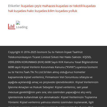
Etiketler:
kuşadası çeyiz mahazası
kuşadası ev tekstili
kuşadası
halı
kuşadası halıcı
kuşadası kilim
kuşadası yolluk
Copyright © 2016-2025 İzomont Su Isı Yalıtım İnşaat Taahhüt
Telekomünikasyon Ticaret Limited Sirketi Her Hakkı Saklıdır. KİŞİSEL
VERİLERİN KORUNMASI (KVK) 6698 Sayılı KVK Kanunu Yasal Bilgilendirme
6698 sayılı Kişisel Verilerin Korunması Kanunu (“KVKK”) uyarınca İzomont
su Isi Yal.Ins.Taah.Tlk.Tic.Ltd.Sti’den almış olduğunuz hizmetler
kapsamında kişisel verileriniz, Firmamızın Veri Sorumlusu sıfatıyla ve
aşağıda açıklandığı amaç ve çerçevede işlenebilecektir. Kişisel Verilerinizin
İşlenme Amaçları ve Hukuki Sebepler: Kişisel verileriniz, sair yasal
mevzuat gerekliliğinin yanı sıra; site üzerinden yapacağınız alış veriş
işlemlerinde kullanılmak için alınmaktadır. Kişisel Verilerinizin Toplanma
Yöntemi: Kişisel verileriniz yalnızca sitemiz üzerinden toplanarak, ilgili