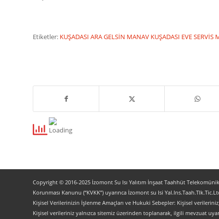
Etiketler:
KUŞADASI ARA GELSİN MANAV
KUŞADASI EVE SERVİS
Copyright © 2016-2025 İzomont Su Isı Yalıtım İnşaat Taahhüt Telekomünikas
Korunması Kanunu (“KVKK”) uyarınca İzomont su Isi Yal.Ins.Taah.Tlk.Tic.Ltd
Kişisel Verilerinizin İşlenme Amaçları ve Hukuki Sebepler: Kişisel verilerini
Kişisel verileriniz yalnızca sitemiz üzerinden toplanarak, ilgili mevzuat uyar