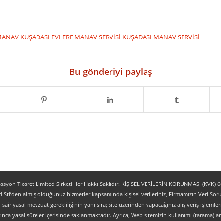
 MANAV
KUŞADASI EVLERE MANAV SERVİSİ
KUŞADASI MANAV SERVİSİ
Bu gönderiyi paylaş
yon Ticaret Limited Sirketi Her Hakkı Saklıdır. KİŞİSEL VERİLERİN KORUNMASI (KVK) 6698
.Sti’den almış olduğunuz hizmetler kapsamında kişisel verileriniz, Firmamızın Veri Sorum
z, sair yasal mevzuat gerekliliğinin yanı sıra; site üzerinden yapacağınız alış veriş işlem
ınca yasal süreler içerisinde saklanmaktadır. Ayrıca, Web sitemizin kullanımı (tarama) aracı