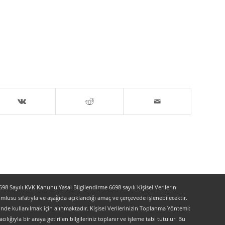
 Sayılı KVK Kanunu Yasal Bilgilendirme 6698 sayılı Kişisel Verilerin
lusu sıfatıyla ve aşağıda açıklandığı amaç ve çerçevede işlenebilecektir.
lerinde kullanılmak için alınmaktadır. Kişisel Verilerinizin Toplanma Yöntemi:
lığıyla bir araya getirilen bilgileriniz toplanır ve işleme tabi tutulur. Bu