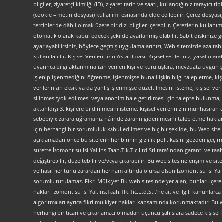
bilgiler, ziyaretçi kimliği (ID), ziyaret tarih ve saati, kullandığınız tarayıcı 
(cookie – metin dosyası) kullanımı esnasında elde edilebilir. Çerez dosyası
tercihler de dâhil olmak üzere bir dizi bilgiler içerebilir. Çerezlerin kullanım
otomatik olarak kabul edecek şekilde ayarlanmış olabilir. Sabit diskinize gö
ayarlayabilirsiniz, böylece geçmiş uygulamalarınızı, Web sitemizde azaltabilir
kullanılabilir. Kişisel Verilerinizin Aktarılması: Kişisel verileriniz, yas
uyarınca bilgi aktarımına izin verilen kişi ve kuruluşlara, mevzuata uygun 
işlenip işlenmediğini öğrenme, işlenmişse buna ilişkin bilgi talep etme, kiş
verilerinizin eksik ya da yanlış işlenmişse düzeltilmesini isteme, kişisel 
silinmesi/yok edilmesi veya anonim hale getirilmesi için talepte bulunma, 
aktarıldığı 3. kişilere bildirilmesini isteme, kişisel verilerinizin münhasır
sebebiyle zarara uğramanız hâlinde zararın giderilmesini talep etme haklarını
için herhangi bir sorumluluk kabul edilmez ve hiç bir şekilde, bu Web site
açıklamadan önce bu sitelerin her birinin gizlilik politikasını gözden geçirme
surette İzomont su Isi Yal.Ins.Taah.Tlk.Tic.Ltd.Sti tarafından garanti ve ta
değiştirebilir, düzeltebilir ve/veya çıkarabilir. Bu web sitesine erişim 
velhasıl her türlü zarardan her nam altında olursa olsun İzomont su Isi Yal.In
sorumlu tutulamaz. Fikri Mülkiyet Bu web sitesinde yer alan, bunları içeren a
hakları İzomont su Isi Yal.Ins.Taah.Tlk.Tic.Ltd.Sti.’ne ait ve ilgili kanunl
algoritmaları ayrıca fikri mülkiyet hakları kapsamında korunmaktadır. Bu web
herhangi bir ticari ve çıkar amacı olmadan üçüncü şahıslara sadece kişise