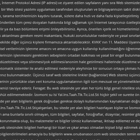
tipi, İnternet Protokol Adresi (IP adresi) ve ziyaret edilen sayfaların yanı sıra Web sitemizden 
, bir Web sitesi yazılımı uygulaması tarafından oluşturulan ve bilgisayarınızın sabit dis
ı, tarama tercihlerinizin kaydını tutarak, sizlere daha hızlı ve daha fazla kişiselleştirilmiş
nderilen tüm çerez dosyaları hakkında bilgi sağlamak için İnternet tarayıcınızı özelleştire
 ya da bazı bölümlere erişimi önleyebilirsiniz. Ayrıca, önerilen içerik ve hizmetlerimizi ge
al olarak aktarılması gereken resmi makamlara, hukuki zorunluluklar nedeniyle ve yasal sın
şekilde diğer üçüncü kişilere firmamızca aktarılabilecektir. KVKK’ nın 11. Maddesi Uyarın
isel verilerinizin işlenme amacını ve amacına uygun kullanılıp kullanılmadığını öğrenme, y
verilerinizin işlenmesini gerektiren sebeplerin ortadan kalkması ve yasal bir engel bulun
düzeltilmesi veya silinmesi/yok edilmesi/anonim hale getirilmesi hallerinde düzeltme ve
an otomatik sistemler ile analiz edilmesi nedeniyle aleyhinize bir sonucun ortaya çıkması ha
z bulunmaktadır. Üçüncü taraf web sitelerine linkler (bağlantılar) Web sitemiz üçüncü tara
lerinin yürürlükte olan veri koruma uygulamalarının ilgili tüm mevzuat ve yönetmelikler
nizi tavsiye ederiz. Feragat: Bu web sitesinde yer alan her türlü bilgi genel nitelikte olup
ahhüt edilmemektedir. İzomont su Isi Yal.Ins.Taah.Tlk.Tic.Ltd.Sti hiçbir şekil ve surette
ve sitede yer alan bilgilerin gerek doğrudan gerekse dolaylı kullanımından kaynaklanan 
s.Taah.Tlk.Tic.Ltd.Stiçalışanları, bu sitede yer alan bilgileri hazırlayan kişiler ve İzomont
ma bunlarla sınırlı olmayan, tüm bilgileri, sayfalar, fotoğraflar, dizaynlar, resimler gibi
arca korunmakta olup, bu malzemeler ve bilgiler izinsiz kullanılamaz, iktisap edilemez ve 
 sitesindeki bilgileri herhangi bir ticari ve çıkar amacı olmadan kişisel bilgi edinmek am
l bilgilendirilmeleri amacıyla bu bilgilerin www.onubanasor.com web sitesinden temin e