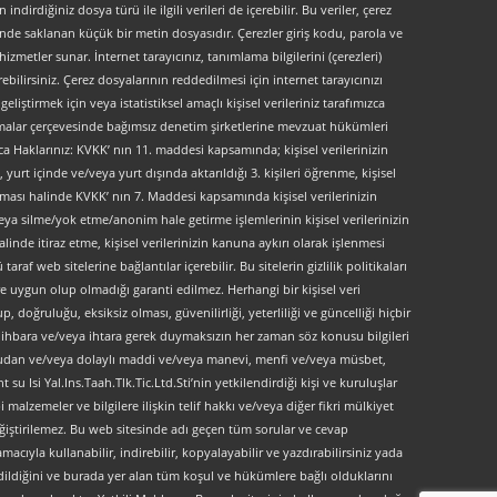
indirdiğiniz dosya türü ile ilgili verileri de içerebilir. Bu veriler, çerez
kinde saklanan küçük bir metin dosyasıdır. Çerezler giriş kodu, parola ve
 hizmetler sunar. İnternet tarayıcınız, tanımlama bilgilerini (çerezleri)
bilirsiniz. Çerez dosyalarının reddedilmesi için internet tarayıcınızı
liştirmek için veya istatistiksel amaçlı kişisel verileriniz tarafımızca
ırlamalar çerçevesinde bağımsız denetim şirketlerine mevzuat hükümleri
ca Haklarınız: KVKK’ nın 11. maddesi kapsamında; kişisel verilerinizin
urt içinde ve/veya yurt dışında aktarıldığı 3. kişileri öğrenme, kişisel
maması halinde KVKK’ nın 7. Maddesi kapsamında kişisel verilerinizin
ya silme/yok etme/anonim hale getirme işlemlerinin kişisel verilerinizin
linde itiraz etme, kişisel verilerinizin kanuna aykırı olarak işlenmesi
f web sitelerine bağlantılar içerebilir. Bu sitelerin gizlilik politikaları
e uygun olup olmadığı garanti edilmez. Herhangi bir kişisel veri
, doğruluğu, eksiksiz olması, güvenilirliği, yeterliliği ve güncelliği hiçbir
 ön ihbara ve/veya ihtara gerek duymaksızın her zaman söz konusu bilgileri
doğrudan ve/veya dolaylı maddi ve/veya manevi, menfi ve/veya müsbet,
 su Isi Yal.Ins.Taah.Tlk.Tic.Ltd.Sti’nin yetkilendirdiği kişi ve kuruluşlar
 malzemeler ve bilgilere ilişkin telif hakkı ve/veya diğer fikri mülkiyet
değiştirilemez. Bu web sitesinde adı geçen tüm sorular ve cevap
acıyla kullanabilir, indirebilir, kopyalayabilir ve yazdırabilirsiniz yada
dildiğini ve burada yer alan tüm koşul ve hükümlere bağlı olduklarını