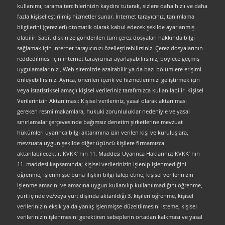
kullanımı, tarama tercihlerinizin kaydını tutarak, sizlere daha hızlı ve daha
fazla kişiselleştirilmiş hizmetler sunar. İnternet tarayıcınız, tanımlama
bilgilerini (çerezleri) otomatik olarak kabul edecek şekilde ayarlanmış
olabilir. Sabit diskinize gönderilen tüm çerez dosyaları hakkında bilgi
sağlamak için İnternet tarayıcınızı özelleştirebilirsiniz. Çerez dosyalarının
reddedilmesi için internet tarayıcınızı ayarlayabilirsiniz, böylece geçmiş
uygulamalarınızı, Web sitemizde azaltabilir ya da bazı bölümlere erişimi
önleyebilirsiniz. Ayrıca, önerilen içerik ve hizmetlerimizi geliştirmek için
veya istatistiksel amaçlı kişisel verileriniz tarafımızca kullanılabilir. Kişisel
Verilerinizin Aktarılması: Kişisel verileriniz, yasal olarak aktarılması
gereken resmi makamlara, hukuki zorunluluklar nedeniyle ve yasal
sınırlamalar çerçevesinde bağımsız denetim şirketlerine mevzuat
hükümleri uyarınca bilgi aktarımına izin verilen kişi ve kuruluşlara,
mevzuata uygun şekilde diğer üçüncü kişilere firmamızca
aktarılabilecektir. KVKK’ nın 11. Maddesi Uyarınca Haklarınız: KVKK’ nın
11. maddesi kapsamında; kişisel verilerinizin işlenip işlenmediğini
öğrenme, işlenmişse buna ilişkin bilgi talep etme, kişisel verilerinizin
işlenme amacını ve amacına uygun kullanılıp kullanılmadığını öğrenme,
yurt içinde ve/veya yurt dışında aktarıldığı 3. kişileri öğrenme, kişisel
verilerinizin eksik ya da yanlış işlenmişse düzeltilmesini isteme, kişisel
verilerinizin işlenmesini gerektiren sebeplerin ortadan kalkması ve yasal