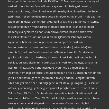
bir engel bulunmaması halinde KVKK’ nın 7. Maddesi kapsamında kişisel
verilerinizin silinmesi/yok edilmesi veya anonim hale getirilmesi için
talepte bulunma, düzeltilmesi veya silinmesi/yok edilmesi/anonim hale
getirilmesi hallerinde düzeltme veya silme/yok etme/anonim hale getirme
işlemlerinin kişisel verilerinizin aktarıldığı 3. kişilere bildirilmesini isteme,
kişisel verilerinizin münhasıran otomatik sistemler ile analiz edilmesi
nedeniyle aleyhinize bir sonucun ortaya çıkması halinde itiraz etme,
kişisel verilerinizin kanuna aykırı olarak işlenmesi sebebiyle zarara
uğramanız hâlinde zararın giderilmesini talep etme haklarınız
bulunmaktadır. Üçüncü taraf web sitelerine linkler (bağlantılar) Web
sitemiz üçüncü taraf web sitelerine bağlantılar içerebilir. Bu sitelerin
gizlilik politikaları için herhangi bir sorumluluk kabul edilmez ve hiç bir
şekilde, bu Web sitelerinin yürürlükte olan veri koruma uygulamalarının
ilgili tüm mevzuat ve yönetmeliklere uygun olup olmadığı garanti
edilmez. Herhangi bir kişisel veri açıklamadan önce bu sitelerin her birinin
gizlilik politikasını gözden geçirmenizi tavsiye ederiz. Feragat: Bu web
sitesinde yer alan her türlü bilgi genel nitelikte olup, doğruluğu, eksiksiz
olması, güvenilirliği, yeterliliği ve güncelliği hiçbir surette İzomont su Isi
Yal.Ins.Taah.Tlk.Tic.Ltd.Sti tarafından garanti ve taahhüt edilmemektedir.
İzomont su Isi Yal.Ins.Taah.Tlk.Tic.Ltd.Sti hiçbir şekil ve surette ön ihbara
ve/veya ihtara gerek duymaksızın her zaman söz konusu bilgileri
değiştirebilir, düzeltebilir ve/veya çıkarabilir. Bu web sitesine erişim ve