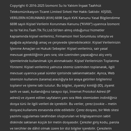
Copyright © 2016-2025 İzomont Su Isı Yalıtım İnşaat Taahhüt
Telekomünikasyon Ticaret Limited Sirketi Her Hakkı Saklıdır. KİŞİSEL
VERİLERİN KORUNMASI (KVK) 6698 Sayılı KVK Kanunu Yasal Bilgilendirme
6698 sayılı Kişisel Verilerin Korunması Kanunu (“KVKK”) uyarınca İzomont
su Isi Yal.Ins.Taah.Tlk.Tic.Ltd.Sti’den almış olduğunuz hizmetler
kapsamında kişisel verileriniz, Firmamızın Veri Sorumlusu sıfatıyla ve
aşağıda açıklandığı amaç ve çerçevede işlenebilecektir. Kişisel Verilerinizin
İşlenme Amaçları ve Hukuki Sebepler: Kişisel verileriniz, sair yasal
mevzuat gerekliliğinin yanı sıra; site üzerinden yapacağınız alış veriş
işlemlerinde kullanılmak için alınmaktadır. Kişisel Verilerinizin Toplanma
Yöntemi: Kişisel verileriniz yalnızca sitemiz üzerinden toplanarak, ilgili
mevzuat uyarınca yasal süreler içerisinde saklanmaktadır. Ayrıca, Web
sitemizin kullanımı (tarama) aracılığıyla bir araya getirilen bilgileriniz
toplanır ve işleme tabi tutulur. Bu bilgiler, ziyaretçi kimliği (ID), ziyaret
tarih ve saati, kullandığınız tarayıcı tipi, İnternet Protokol Adresi (IP
adresi) ve ziyaret edilen sayfaların yanı sıra Web sitemizden indirdiğiniz
dosya türü ile ilgili verileri de içerebilir. Bu veriler, çerez (cookie – metin
dosyası) kullanımı esnasında elde edilebilir. Çerez dosyası, bir Web sitesi
yazılımı uygulaması tarafından oluşturulan ve bilgisayarınızın sabit
diskinde saklanan küçük bir metin dosyasıdır. Çerezler giriş kodu, parola
ve tercihler de dâhil olmak üzere bir dizi bilgiler içerebilir. Çerezlerin