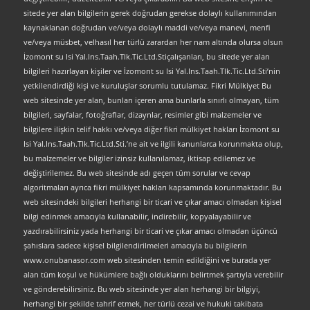
sitede yer alan bilgilerin gerek doğrudan gerekse dolaylı kullanımından
kaynaklanan doğrudan ve/veya dolaylı maddi ve/veya manevi, menfi
ve/veya müsbet, velhasıl her türlü zarardan her nam altında olursa olsun
İzomont su Isi Yal.Ins.Taah.Tlk.Tic.Ltd.Stiçalışanları, bu sitede yer alan
bilgileri hazırlayan kişiler ve İzomont su Isi Yal.Ins.Taah.Tlk.Tic.Ltd.Sti’nin
yetkilendirdiği kişi ve kuruluşlar sorumlu tutulamaz. Fikri Mülkiyet Bu
web sitesinde yer alan, bunları içeren ama bunlarla sınırlı olmayan, tüm
bilgileri, sayfalar, fotoğraflar, dizaynlar, resimler gibi malzemeler ve
bilgilere ilişkin telif hakkı ve/veya diğer fikri mülkiyet hakları İzomont su
Isi Yal.Ins.Taah.Tlk.Tic.Ltd.Sti.’ne ait ve ilgili kanunlarca korunmakta olup,
bu malzemeler ve bilgiler izinsiz kullanılamaz, iktisap edilemez ve
değiştirilemez. Bu web sitesinde adı geçen tüm sorular ve cevap
algoritmaları ayrıca fikri mülkiyet hakları kapsamında korunmaktadır. Bu
web sitesindeki bilgileri herhangi bir ticari ve çıkar amacı olmadan kişisel
bilgi edinmek amacıyla kullanabilir, indirebilir, kopyalayabilir ve
yazdırabilirsiniz yada herhangi bir ticari ve çıkar amacı olmadan üçüncü
şahıslara sadece kişisel bilgilendirilmeleri amacıyla bu bilgilerin
www.onubanasor.com web sitesinden temin edildiğini ve burada yer
alan tüm koşul ve hükümlere bağlı olduklarını belirtmek şartıyla verebilir
ve gönderebilirsiniz. Bu web sitesinde yer alan herhangi bir bilgiyi,
herhangi bir şekilde tahrif etmek, her türlü cezai ve hukuki takibata