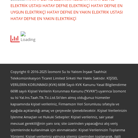
ELEKTRİK USTASI
HATAY DEFNE ELEKTRİKÇİ
HATAY DEFNE EN
UYGUN ELEKTRİKÇİ
HATAY DEFNE EN YAKIN ELEKTRİK USTASI
HATAY DEFNE EN YAKIN ELEKTRİKÇİ
Copyright © 2016-2025 İzomont Su Isı Yalıtım İnşaat Taahhüt
Telekomünikasyon Ticaret Limited Sirketi Her Hakkı Saklıdır. KİŞİSEL
VERİLERİN KORUNMASI (KVK) 6698 Sayılı KVK Kanunu Yasal Bilgilendirme
6698 sayılı Kişisel Verilerin Korunması Kanunu (“KVKK”) uyarınca İzomont
su Isi Yal.Ins.Taah.Tlk.Tic.Ltd.Sti’den almış olduğunuz hizmetler
kapsamında kişisel verileriniz, Firmamızın Veri Sorumlusu sıfatıyla ve
aşağıda açıklandığı amaç ve çerçevede işlenebilecektir. Kişisel Verilerinizin
İşlenme Amaçları ve Hukuki Sebepler: Kişisel verileriniz, sair yasal
mevzuat gerekliliğinin yanı sıra; site üzerinden yapacağınız alış veriş
işlemlerinde kullanılmak için alınmaktadır. Kişisel Verilerinizin Toplanma
Yöntemi: Kişisel verileriniz yalnızca sitemiz üzerinden toplanarak, ilgili