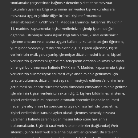
sınırlamalar çerçevesinde bağımsız denetim şirketlerine mevzuat
hükümleri uyarınca bilgi aktarımına izin verilen kişi ve kuruluşlara,
mevzuata uygun şekilde diğer üçüncü kişilere firmamızca
aktarılabilecektir. KVKK’ nın 11. Maddesi Uyarınca Haklarınız: KVKK’ nın
11. maddesi kapsamında; kişisel verilerinizin işlenip işlenmediğini
öğrenme, işlenmişse buna ilişkin bilgi talep etme, kişisel verilerinizin
işlenme amacını ve amacına uygun kullanılıp kullanılmadığını öğrenme,
yurt içinde ve/veya yurt dışında aktarıldığı 3. kişileri öğrenme, kişisel
verilerinizin eksik ya da yanlış işlenmişse düzeltilmesini isteme, kişisel
verilerinizin işlenmesini gerektiren sebeplerin ortadan kalkması ve yasal
bir engel bulunmaması halinde KVKK’ nın 7. Maddesi kapsamında kişisel
verilerinizin silinmesi/yok edilmesi veya anonim hale getirilmesi için
talepte bulunma, düzeltilmesi veya silinmesi/yok edilmesi/anonim hale
getirilmesi hallerinde düzeltme veya silme/yok etme/anonim hale getirme
işlemlerinin kişisel verilerinizin aktarıldığı 3. kişilere bildirilmesini isteme,
kişisel verilerinizin münhasıran otomatik sistemler ile analiz edilmesi
nedeniyle aleyhinize bir sonucun ortaya çıkması halinde itiraz etme,
kişisel verilerinizin kanuna aykırı olarak işlenmesi sebebiyle zarara
uğramanız hâlinde zararın giderilmesini talep etme haklarınız
bulunmaktadır. Üçüncü taraf web sitelerine linkler (bağlantılar) Web
sitemiz üçüncü taraf web sitelerine bağlantılar içerebilir. Bu sitelerin