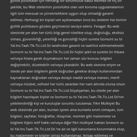
gizlilik politikaları için herhangi bir sorumluluk kabul edilmez ve hiç bir
şekilde, bu Web sitelerinin yürürlükte olan veri koruma uygulamalarının
ilgili tüm mevzuat ve yönetmeliklere uygun olup olmadığı garanti
edilmez. Herhangi bir kişisel veri açıklamadan önce bu sitelerin her birinin
gizlilik politikasını gözden geçirmenizi tavsiye ederiz. Feragat: Bu web
sitesinde yer alan her türlü bilgi genel nitelikte olup, doğruluğu, eksiksiz
olması, güvenilirliği, yeterliliği ve güncelliği hiçbir surette İzomont su Isi
Yal.Ins.Taah.Tlk.Tic.Ltd.Sti tarafından garanti ve taahhüt edilmemektedir.
İzomont su Isi Yal.Ins.Taah.Tlk.Tic.Ltd.Sti hiçbir şekil ve surette ön ihbara
ve/veya ihtara gerek duymaksızın her zaman söz konusu bilgileri
değiştirebilir, düzeltebilir ve/veya çıkarabilir. Bu web sitesine erişim ve
sitede yer alan bilgilerin gerek doğrudan gerekse dolaylı kullanımından
kaynaklanan doğrudan ve/veya dolaylı maddi ve/veya manevi, menfi
ve/veya müsbet, velhasıl her türlü zarardan her nam altında olursa olsun
İzomont su Isi Yal.Ins.Taah.Tlk.Tic.Ltd.Stiçalışanları, bu sitede yer alan
bilgileri hazırlayan kişiler ve İzomont su Isi Yal.Ins.Taah.Tlk.Tic.Ltd.Sti’nin
yetkilendirdiği kişi ve kuruluşlar sorumlu tutulamaz. Fikri Mülkiyet Bu
web sitesinde yer alan, bunları içeren ama bunlarla sınırlı olmayan, tüm
bilgileri, sayfalar, fotoğraflar, dizaynlar, resimler gibi malzemeler ve
bilgilere ilişkin telif hakkı ve/veya diğer fikri mülkiyet hakları İzomont su
Isi Yal.Ins.Taah.Tlk.Tic.Ltd.Sti.’ne ait ve ilgili kanunlarca korunmakta olup,
bu malzemeler ve bilgiler izinsiz kullanılamaz, iktisap edilemez ve