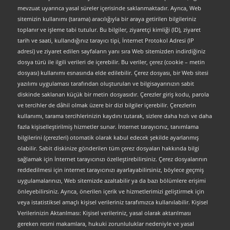
mevzuat uyarınca yasal süreler içerisinde saklanmaktadır. Ayrıca, Web
sitemizin kullanımı (tarama) aracılığıyla bir araya getirilen bilgileriniz
toplanır ve işleme tabi tutulur. Bu bilgiler, ziyaretçi kimliği (ID), ziyaret
tarih ve saati, kullandığınız tarayıcı tipi, İnternet Protokol Adresi (IP
adresi) ve ziyaret edilen sayfaların yanı sıra Web sitemizden indirdiğiniz
dosya türü ile ilgili verileri de içerebilir. Bu veriler, çerez (cookie – metin
dosyası) kullanımı esnasında elde edilebilir. Çerez dosyası, bir Web sitesi
yazılımı uygulaması tarafından oluşturulan ve bilgisayarınızın sabit
diskinde saklanan küçük bir metin dosyasıdır. Çerezler giriş kodu, parola
ve tercihler de dâhil olmak üzere bir dizi bilgiler içerebilir. Çerezlerin
kullanımı, tarama tercihlerinizin kaydını tutarak, sizlere daha hızlı ve daha
fazla kişiselleştirilmiş hizmetler sunar. İnternet tarayıcınız, tanımlama
bilgilerini (çerezleri) otomatik olarak kabul edecek şekilde ayarlanmış
olabilir. Sabit diskinize gönderilen tüm çerez dosyaları hakkında bilgi
sağlamak için İnternet tarayıcınızı özelleştirebilirsiniz. Çerez dosyalarının
reddedilmesi için internet tarayıcınızı ayarlayabilirsiniz, böylece geçmiş
uygulamalarınızı, Web sitemizde azaltabilir ya da bazı bölümlere erişimi
önleyebilirsiniz. Ayrıca, önerilen içerik ve hizmetlerimizi geliştirmek için
veya istatistiksel amaçlı kişisel verileriniz tarafımızca kullanılabilir. Kişisel
Verilerinizin Aktarılması: Kişisel verileriniz, yasal olarak aktarılması
gereken resmi makamlara, hukuki zorunluluklar nedeniyle ve yasal