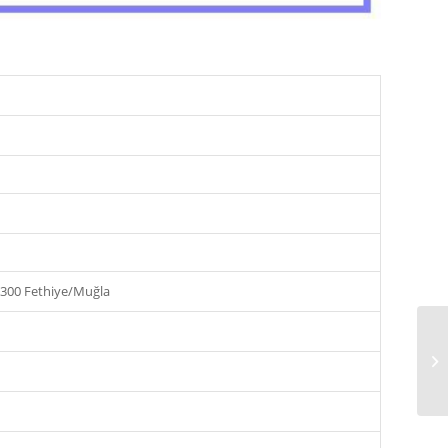
8300 Fethiye/Muğla
AY