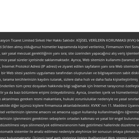
yon Ticaret Limited Sirketi Her Hakkı Saklıdır. KİŞİSEL VERİLERİN KORUNMASI (KVK) 6698
.Sti’den almış olduğunuz hizmetler kapsamında kişisel verileriniz, Firmamızın Veri Sorum
z, sair yasal mevzuat gerekliliğinin yanı sıra; site üzerinden yapacağınız alış veriş işlem
ınca yasal süreler içerisinde saklanmaktadır. Ayrıca, Web sitemizin kullanımı (tarama) aracı
tipi, İnternet Protokol Adresi (IP adresi) ve ziyaret edilen sayfaların yanı sıra Web sitemizden 
, bir Web sitesi yazılımı uygulaması tarafından oluşturulan ve bilgisayarınızın sabit dis
ı, tarama tercihlerinizin kaydını tutarak, sizlere daha hızlı ve daha fazla kişiselleştirilmiş
nderilen tüm çerez dosyaları hakkında bilgi sağlamak için İnternet tarayıcınızı özelleştire
 ya da bazı bölümlere erişimi önleyebilirsiniz. Ayrıca, önerilen içerik ve hizmetlerimizi ge
al olarak aktarılması gereken resmi makamlara, hukuki zorunluluklar nedeniyle ve yasal sın
şekilde diğer üçüncü kişilere firmamızca aktarılabilecektir. KVKK’ nın 11. Maddesi Uyarın
isel verilerinizin işlenme amacını ve amacına uygun kullanılıp kullanılmadığını öğrenme, y
verilerinizin işlenmesini gerektiren sebeplerin ortadan kalkması ve yasal bir engel bulun
düzeltilmesi veya silinmesi/yok edilmesi/anonim hale getirilmesi hallerinde düzeltme ve
an otomatik sistemler ile analiz edilmesi nedeniyle aleyhinize bir sonucun ortaya çıkması ha
z bulunmaktadır. Üçüncü taraf web sitelerine linkler (bağlantılar) Web sitemiz üçüncü tara