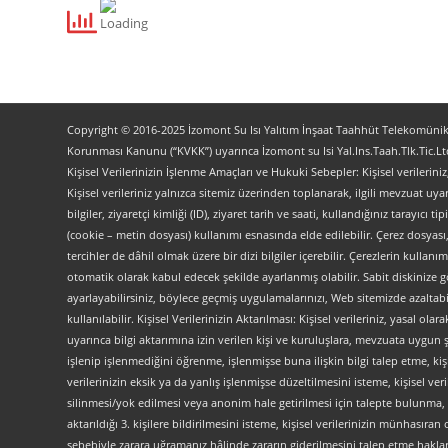
Copyright © 2016-2025 İzomont Su Isı Yalıtım İnşaat Taahhüt Telekomünikas
Korunması Kanunu (“KVKK”) uyarınca İzomont su Isi Yal.Ins.Taah.Tlk.Tic.Ltd
Kişisel Verilerinizin İşlenme Amaçları ve Hukuki Sebepler: Kişisel verilerini
Kişisel verileriniz yalnızca sitemiz üzerinden toplanarak, ilgili mevzuat uyar
bilgiler, ziyaretçi kimliği (ID), ziyaret tarih ve saati, kullandığınız tarayıcı 
(cookie – metin dosyası) kullanımı esnasında elde edilebilir. Çerez dosyası
tercihler de dâhil olmak üzere bir dizi bilgiler içerebilir. Çerezlerin kullanım
otomatik olarak kabul edecek şekilde ayarlanmış olabilir. Sabit diskinize gö
ayarlayabilirsiniz, böylece geçmiş uygulamalarınızı, Web sitemizde azaltabilir
kullanılabilir. Kişisel Verilerinizin Aktarılması: Kişisel verileriniz, yas
uyarınca bilgi aktarımına izin verilen kişi ve kuruluşlara, mevzuata uygun 
işlenip işlenmediğini öğrenme, işlenmişse buna ilişkin bilgi talep etme, kiş
verilerinizin eksik ya da yanlış işlenmişse düzeltilmesini isteme, kişisel 
silinmesi/yok edilmesi veya anonim hale getirilmesi için talepte bulunma, 
aktarıldığı 3. kişilere bildirilmesini isteme, kişisel verilerinizin münhasır
sebebiyle zarara uğramanız hâlinde zararın giderilmesini talep etme haklarını