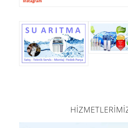
İnstagram
HİZMETLERİMİ