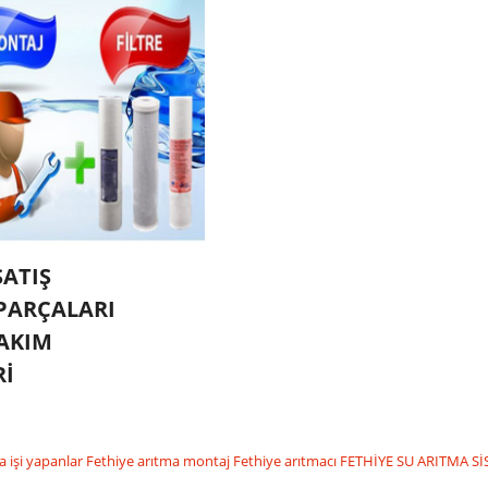
SATIŞ
 PARÇALARI
BAKIM
Rİ
a işi yapanlar
Fethiye arıtma montaj
Fethiye arıtmacı
FETHİYE SU ARITMA S