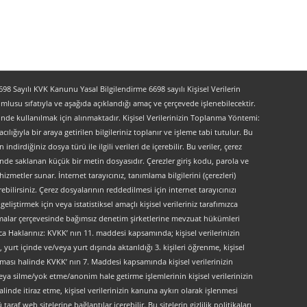
 Sayılı KVK Kanunu Yasal Bilgilendirme 6698 sayılı Kişisel Verilerin
lusu sıfatıyla ve aşağıda açıklandığı amaç ve çerçevede işlenebilecektir.
lerinde kullanılmak için alınmaktadır. Kişisel Verilerinizin Toplanma Yöntemi:
lığıyla bir araya getirilen bilgileriniz toplanır ve işleme tabi tutulur. Bu
indirdiğiniz dosya türü ile ilgili verileri de içerebilir. Bu veriler, çerez
kinde saklanan küçük bir metin dosyasıdır. Çerezler giriş kodu, parola ve
 hizmetler sunar. İnternet tarayıcınız, tanımlama bilgilerini (çerezleri)
bilirsiniz. Çerez dosyalarının reddedilmesi için internet tarayıcınızı
liştirmek için veya istatistiksel amaçlı kişisel verileriniz tarafımızca
ırlamalar çerçevesinde bağımsız denetim şirketlerine mevzuat hükümleri
ca Haklarınız: KVKK’ nın 11. maddesi kapsamında; kişisel verilerinizin
urt içinde ve/veya yurt dışında aktarıldığı 3. kişileri öğrenme, kişisel
maması halinde KVKK’ nın 7. Maddesi kapsamında kişisel verilerinizin
ya silme/yok etme/anonim hale getirme işlemlerinin kişisel verilerinizin
linde itiraz etme, kişisel verilerinizin kanuna aykırı olarak işlenmesi
f web sitelerine bağlantılar içerebilir. Bu sitelerin gizlilik politikaları