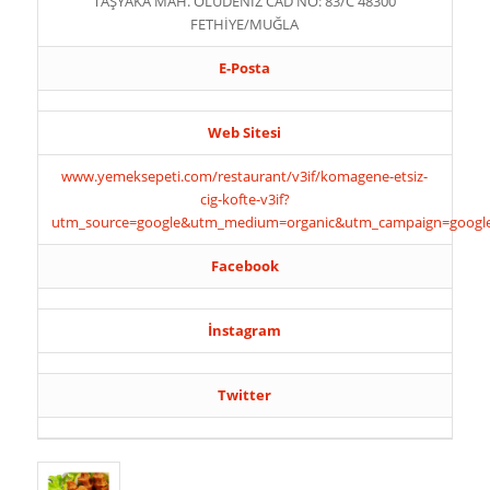
TAŞYAKA MAH. ÖLÜDENİZ CAD NO: 83/C 48300
FETHİYE/MUĞLA
E-Posta
Web Sitesi
www.yemeksepeti.com/restaurant/v3if/komagene-etsiz-
cig-kofte-v3if?
utm_source=google&utm_medium=organic&utm_campaign=google_r
Facebook
İnstagram
Twitter