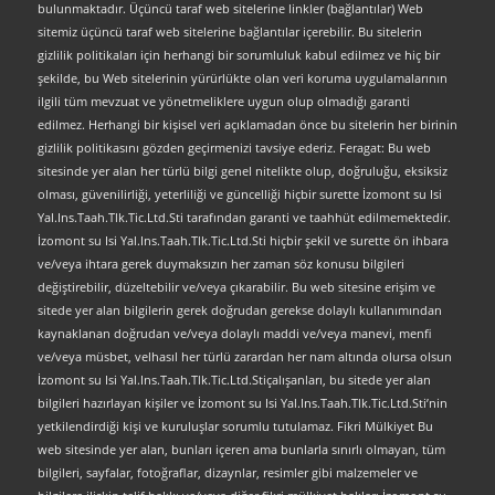
bulunmaktadır. Üçüncü taraf web sitelerine linkler (bağlantılar) Web
sitemiz üçüncü taraf web sitelerine bağlantılar içerebilir. Bu sitelerin
gizlilik politikaları için herhangi bir sorumluluk kabul edilmez ve hiç bir
şekilde, bu Web sitelerinin yürürlükte olan veri koruma uygulamalarının
ilgili tüm mevzuat ve yönetmeliklere uygun olup olmadığı garanti
edilmez. Herhangi bir kişisel veri açıklamadan önce bu sitelerin her birinin
gizlilik politikasını gözden geçirmenizi tavsiye ederiz. Feragat: Bu web
sitesinde yer alan her türlü bilgi genel nitelikte olup, doğruluğu, eksiksiz
olması, güvenilirliği, yeterliliği ve güncelliği hiçbir surette İzomont su Isi
Yal.Ins.Taah.Tlk.Tic.Ltd.Sti tarafından garanti ve taahhüt edilmemektedir.
İzomont su Isi Yal.Ins.Taah.Tlk.Tic.Ltd.Sti hiçbir şekil ve surette ön ihbara
ve/veya ihtara gerek duymaksızın her zaman söz konusu bilgileri
değiştirebilir, düzeltebilir ve/veya çıkarabilir. Bu web sitesine erişim ve
sitede yer alan bilgilerin gerek doğrudan gerekse dolaylı kullanımından
kaynaklanan doğrudan ve/veya dolaylı maddi ve/veya manevi, menfi
ve/veya müsbet, velhasıl her türlü zarardan her nam altında olursa olsun
İzomont su Isi Yal.Ins.Taah.Tlk.Tic.Ltd.Stiçalışanları, bu sitede yer alan
bilgileri hazırlayan kişiler ve İzomont su Isi Yal.Ins.Taah.Tlk.Tic.Ltd.Sti’nin
yetkilendirdiği kişi ve kuruluşlar sorumlu tutulamaz. Fikri Mülkiyet Bu
web sitesinde yer alan, bunları içeren ama bunlarla sınırlı olmayan, tüm
bilgileri, sayfalar, fotoğraflar, dizaynlar, resimler gibi malzemeler ve