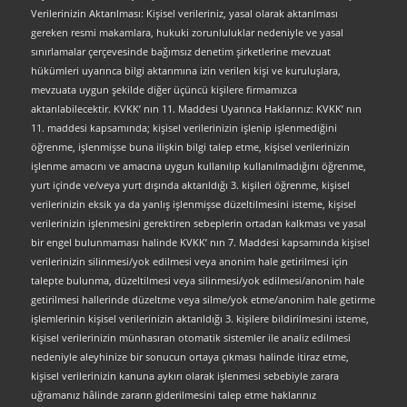
Verilerinizin Aktarılması: Kişisel verileriniz, yasal olarak aktarılması
gereken resmi makamlara, hukuki zorunluluklar nedeniyle ve yasal
sınırlamalar çerçevesinde bağımsız denetim şirketlerine mevzuat
hükümleri uyarınca bilgi aktarımına izin verilen kişi ve kuruluşlara,
mevzuata uygun şekilde diğer üçüncü kişilere firmamızca
aktarılabilecektir. KVKK’ nın 11. Maddesi Uyarınca Haklarınız: KVKK’ nın
11. maddesi kapsamında; kişisel verilerinizin işlenip işlenmediğini
öğrenme, işlenmişse buna ilişkin bilgi talep etme, kişisel verilerinizin
işlenme amacını ve amacına uygun kullanılıp kullanılmadığını öğrenme,
yurt içinde ve/veya yurt dışında aktarıldığı 3. kişileri öğrenme, kişisel
verilerinizin eksik ya da yanlış işlenmişse düzeltilmesini isteme, kişisel
verilerinizin işlenmesini gerektiren sebeplerin ortadan kalkması ve yasal
bir engel bulunmaması halinde KVKK’ nın 7. Maddesi kapsamında kişisel
verilerinizin silinmesi/yok edilmesi veya anonim hale getirilmesi için
talepte bulunma, düzeltilmesi veya silinmesi/yok edilmesi/anonim hale
getirilmesi hallerinde düzeltme veya silme/yok etme/anonim hale getirme
işlemlerinin kişisel verilerinizin aktarıldığı 3. kişilere bildirilmesini isteme,
kişisel verilerinizin münhasıran otomatik sistemler ile analiz edilmesi
nedeniyle aleyhinize bir sonucun ortaya çıkması halinde itiraz etme,
kişisel verilerinizin kanuna aykırı olarak işlenmesi sebebiyle zarara
uğramanız hâlinde zararın giderilmesini talep etme haklarınız