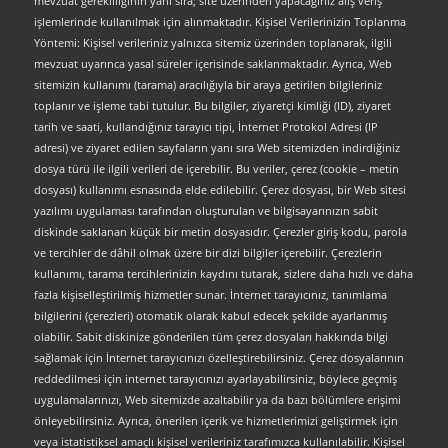
mevzuat gerekliliğinin yanı sıra; site üzerinden yapacağınız alış veriş
işlemlerinde kullanılmak için alınmaktadır. Kişisel Verilerinizin Toplanma
Yöntemi: Kişisel verileriniz yalnızca sitemiz üzerinden toplanarak, ilgili
mevzuat uyarınca yasal süreler içerisinde saklanmaktadır. Ayrıca, Web
sitemizin kullanımı (tarama) aracılığıyla bir araya getirilen bilgileriniz
toplanır ve işleme tabi tutulur. Bu bilgiler, ziyaretçi kimliği (ID), ziyaret
tarih ve saati, kullandığınız tarayıcı tipi, İnternet Protokol Adresi (IP
adresi) ve ziyaret edilen sayfaların yanı sıra Web sitemizden indirdiğiniz
dosya türü ile ilgili verileri de içerebilir. Bu veriler, çerez (cookie – metin
dosyası) kullanımı esnasında elde edilebilir. Çerez dosyası, bir Web sitesi
yazılımı uygulaması tarafından oluşturulan ve bilgisayarınızın sabit
diskinde saklanan küçük bir metin dosyasıdır. Çerezler giriş kodu, parola
ve tercihler de dâhil olmak üzere bir dizi bilgiler içerebilir. Çerezlerin
kullanımı, tarama tercihlerinizin kaydını tutarak, sizlere daha hızlı ve daha
fazla kişiselleştirilmiş hizmetler sunar. İnternet tarayıcınız, tanımlama
bilgilerini (çerezleri) otomatik olarak kabul edecek şekilde ayarlanmış
olabilir. Sabit diskinize gönderilen tüm çerez dosyaları hakkında bilgi
sağlamak için İnternet tarayıcınızı özelleştirebilirsiniz. Çerez dosyalarının
reddedilmesi için internet tarayıcınızı ayarlayabilirsiniz, böylece geçmiş
uygulamalarınızı, Web sitemizde azaltabilir ya da bazı bölümlere erişimi
önleyebilirsiniz. Ayrıca, önerilen içerik ve hizmetlerimizi geliştirmek için
veya istatistiksel amaçlı kişisel verileriniz tarafımızca kullanılabilir. Kişisel