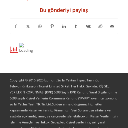
Bu gönderiyi paylaş
Copyright © 2016-2025 İzomont Su Isı Yalıtım İnşaat Taahhüt
Telekomünikasyon Ticaret Limited Sirketi Her Hakkı Saklıdır. KİŞİSEL
VERİLERİN KORUNMASI (KVK) 6698 Sayılı KVK Kanunu Yasal Bilgilendirme
6698 sayılı Kişisel Verilerin Korunması Kanunu (“KVKK”) uyarınca İzomont
su Isi Yal.Ins.Taah.Tlk.Tic.Ltd.Sti’den almış olduğunuz hizmetler
kapsamında kişisel verileriniz, Firmamızın Veri Sorumlusu sıfatıyla ve
aşağıda açıklandığı amaç ve çerçevede işlenebilecektir. Kişisel Verilerinizin
İşlenme Amaçları ve Hukuki Sebepler: Kişisel verileriniz, sair yasal