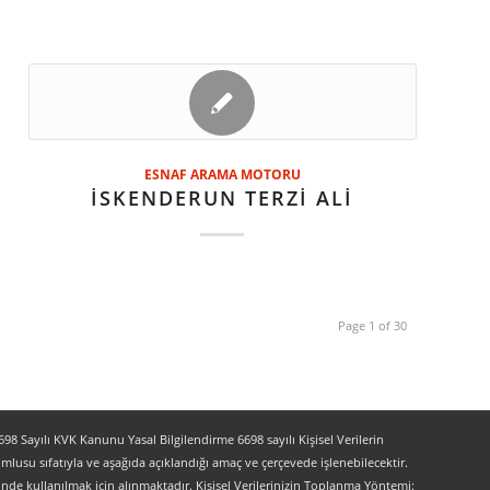
ESNAF ARAMA MOTORU
İSKENDERUN TERZİ ALİ
Page 1 of 30
 Sayılı KVK Kanunu Yasal Bilgilendirme 6698 sayılı Kişisel Verilerin
lusu sıfatıyla ve aşağıda açıklandığı amaç ve çerçevede işlenebilecektir.
lerinde kullanılmak için alınmaktadır. Kişisel Verilerinizin Toplanma Yöntemi: