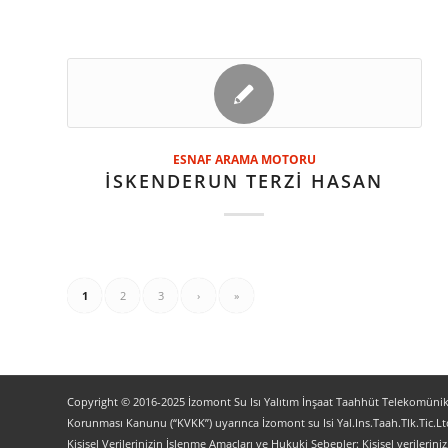
ESNAF ARAMA MOTORU
İSKENDERUN TERZİ HASAN
1
2
3
›
»
Copyright © 2016-2025 İzomont Su Isı Yalıtım İnşaat Taahhüt Telekomünikas
Korunması Kanunu (“KVKK”) uyarınca İzomont su Isi Yal.Ins.Taah.Tlk.Tic.Ltd
Kişisel Verilerinizin İşlenme Amaçları ve Hukuki Sebepler: Kişisel verilerini