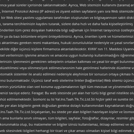
ınca yasal süreler içerisinde saklanmaktadır. Ayrıca, Web sitemizin kullanımı (tarama) aracı
tipi, İnternet Protokol Adresi (IP adresi) ve ziyaret edilen sayfaların yanı sıra Web sitemizden 
, bir Web sitesi yazılımı uygulaması tarafından oluşturulan ve bilgisayarınızın sabit dis
ı, tarama tercihlerinizin kaydını tutarak, sizlere daha hızlı ve daha fazla kişiselleştirilmiş
nderilen tüm çerez dosyaları hakkında bilgi sağlamak için İnternet tarayıcınızı özelleştire
 ya da bazı bölümlere erişimi önleyebilirsiniz. Ayrıca, önerilen içerik ve hizmetlerimizi ge
al olarak aktarılması gereken resmi makamlara, hukuki zorunluluklar nedeniyle ve yasal sın
şekilde diğer üçüncü kişilere firmamızca aktarılabilecektir. KVKK’ nın 11. Maddesi Uyarın
isel verilerinizin işlenme amacını ve amacına uygun kullanılıp kullanılmadığını öğrenme, y
verilerinizin işlenmesini gerektiren sebeplerin ortadan kalkması ve yasal bir engel bulun
düzeltilmesi veya silinmesi/yok edilmesi/anonim hale getirilmesi hallerinde düzeltme ve
an otomatik sistemler ile analiz edilmesi nedeniyle aleyhinize bir sonucun ortaya çıkması ha
z bulunmaktadır. Üçüncü taraf web sitelerine linkler (bağlantılar) Web sitemiz üçüncü tara
lerinin yürürlükte olan veri koruma uygulamalarının ilgili tüm mevzuat ve yönetmelikler
nizi tavsiye ederiz. Feragat: Bu web sitesinde yer alan her türlü bilgi genel nitelikte olup
ahhüt edilmemektedir. İzomont su Isi Yal.Ins.Taah.Tlk.Tic.Ltd.Sti hiçbir şekil ve surette
ve sitede yer alan bilgilerin gerek doğrudan gerekse dolaylı kullanımından kaynaklanan 
s.Taah.Tlk.Tic.Ltd.Stiçalışanları, bu sitede yer alan bilgileri hazırlayan kişiler ve İzomont
ma bunlarla sınırlı olmayan, tüm bilgileri, sayfalar, fotoğraflar, dizaynlar, resimler gibi
arca korunmakta olup, bu malzemeler ve bilgiler izinsiz kullanılamaz, iktisap edilemez ve 
 sitesindeki bilgileri herhangi bir ticari ve çıkar amacı olmadan kişisel bilgi edinmek am