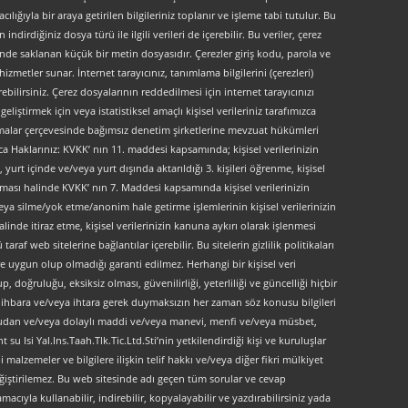
lığıyla bir araya getirilen bilgileriniz toplanır ve işleme tabi tutulur. Bu
indirdiğiniz dosya türü ile ilgili verileri de içerebilir. Bu veriler, çerez
kinde saklanan küçük bir metin dosyasıdır. Çerezler giriş kodu, parola ve
 hizmetler sunar. İnternet tarayıcınız, tanımlama bilgilerini (çerezleri)
bilirsiniz. Çerez dosyalarının reddedilmesi için internet tarayıcınızı
liştirmek için veya istatistiksel amaçlı kişisel verileriniz tarafımızca
ırlamalar çerçevesinde bağımsız denetim şirketlerine mevzuat hükümleri
ca Haklarınız: KVKK’ nın 11. maddesi kapsamında; kişisel verilerinizin
urt içinde ve/veya yurt dışında aktarıldığı 3. kişileri öğrenme, kişisel
maması halinde KVKK’ nın 7. Maddesi kapsamında kişisel verilerinizin
ya silme/yok etme/anonim hale getirme işlemlerinin kişisel verilerinizin
linde itiraz etme, kişisel verilerinizin kanuna aykırı olarak işlenmesi
f web sitelerine bağlantılar içerebilir. Bu sitelerin gizlilik politikaları
e uygun olup olmadığı garanti edilmez. Herhangi bir kişisel veri
, doğruluğu, eksiksiz olması, güvenilirliği, yeterliliği ve güncelliği hiçbir
 ön ihbara ve/veya ihtara gerek duymaksızın her zaman söz konusu bilgileri
doğrudan ve/veya dolaylı maddi ve/veya manevi, menfi ve/veya müsbet,
 su Isi Yal.Ins.Taah.Tlk.Tic.Ltd.Sti’nin yetkilendirdiği kişi ve kuruluşlar
 malzemeler ve bilgilere ilişkin telif hakkı ve/veya diğer fikri mülkiyet
değiştirilemez. Bu web sitesinde adı geçen tüm sorular ve cevap
acıyla kullanabilir, indirebilir, kopyalayabilir ve yazdırabilirsiniz yada