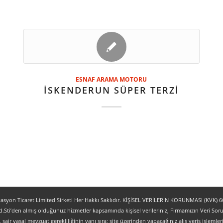
ESNAF ARAMA MOTORU
İSKENDERUN SÜPER TERZİ
yon Ticaret Limited Sirketi Her Hakkı Saklıdır. KİŞİSEL VERİLERİN KORUNMASI (KVK) 6698
.Sti’den almış olduğunuz hizmetler kapsamında kişisel verileriniz, Firmamızın Veri Sorum
z, sair yasal mevzuat gerekliliğinin yanı sıra; site üzerinden yapacağınız alış veriş işlem