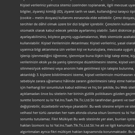
Kişisel verileriniz yalnızca sitemiz üzerinden toplanarak, ilgili mevzuat uyar
bilgiler, ziyaretçi kimliği (ID), ziyaret tarih ve saati, kullandığınız tarayıcı 
(cookie – metin dosyası) kullanımı esnasında elde edilebilir. Çerez dosyası
tercihler de dâhil olmak üzere bir dizi bilgiler içerebilir. Çerezlerin kullanım
otomatik olarak kabul edecek şekilde ayarlanmış olabilir. Sabit diskinize gö
ayarlayabilirsiniz, böylece geçmiş uygulamalarınızı, Web sitemizde azaltabilir
kullanılabilir. Kişisel Verilerinizin Aktarılması: Kişisel verileriniz, yas
uyarınca bilgi aktarımına izin verilen kişi ve kuruluşlara, mevzuata uygun 
işlenip işlenmediğini öğrenme, işlenmişse buna ilişkin bilgi talep etme, kiş
verilerinizin eksik ya da yanlış işlenmişse düzeltilmesini isteme, kişisel 
silinmesi/yok edilmesi veya anonim hale getirilmesi için talepte bulunma, 
aktarıldığı 3. kişilere bildirilmesini isteme, kişisel verilerinizin münhasır
sebebiyle zarara uğramanız hâlinde zararın giderilmesini talep etme haklarını
için herhangi bir sorumluluk kabul edilmez ve hiç bir şekilde, bu Web site
açıklamadan önce bu sitelerin her birinin gizlilik politikasını gözden geçirme
surette İzomont su Isi Yal.Ins.Taah.Tlk.Tic.Ltd.Sti tarafından garanti ve ta
değiştirebilir, düzeltebilir ve/veya çıkarabilir. Bu web sitesine erişim 
velhasıl her türlü zarardan her nam altında olursa olsun İzomont su Isi Yal.In
sorumlu tutulamaz. Fikri Mülkiyet Bu web sitesinde yer alan, bunları içeren a
hakları İzomont su Isi Yal.Ins.Taah.Tlk.Tic.Ltd.Sti.’ne ait ve ilgili kanunl
algoritmaları ayrıca fikri mülkiyet hakları kapsamında korunmaktadır. Bu web