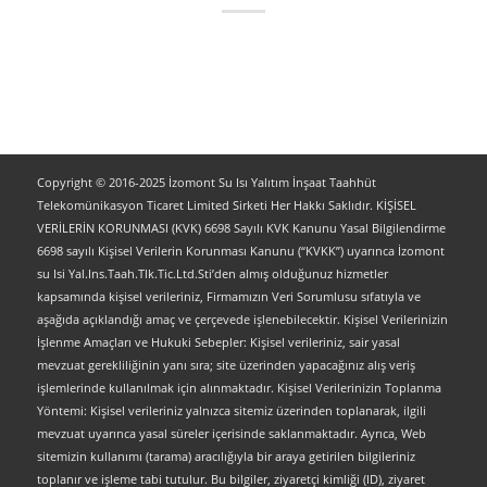
Copyright © 2016-2025 İzomont Su Isı Yalıtım İnşaat Taahhüt
Telekomünikasyon Ticaret Limited Sirketi Her Hakkı Saklıdır. KİŞİSEL
VERİLERİN KORUNMASI (KVK) 6698 Sayılı KVK Kanunu Yasal Bilgilendirme
6698 sayılı Kişisel Verilerin Korunması Kanunu (“KVKK”) uyarınca İzomont
su Isi Yal.Ins.Taah.Tlk.Tic.Ltd.Sti’den almış olduğunuz hizmetler
kapsamında kişisel verileriniz, Firmamızın Veri Sorumlusu sıfatıyla ve
aşağıda açıklandığı amaç ve çerçevede işlenebilecektir. Kişisel Verilerinizin
İşlenme Amaçları ve Hukuki Sebepler: Kişisel verileriniz, sair yasal
mevzuat gerekliliğinin yanı sıra; site üzerinden yapacağınız alış veriş
işlemlerinde kullanılmak için alınmaktadır. Kişisel Verilerinizin Toplanma
Yöntemi: Kişisel verileriniz yalnızca sitemiz üzerinden toplanarak, ilgili
mevzuat uyarınca yasal süreler içerisinde saklanmaktadır. Ayrıca, Web
sitemizin kullanımı (tarama) aracılığıyla bir araya getirilen bilgileriniz
toplanır ve işleme tabi tutulur. Bu bilgiler, ziyaretçi kimliği (ID), ziyaret