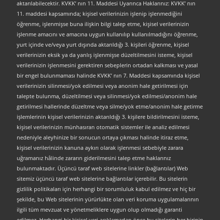
aktarılabilecektir. KVKK’ nın 11. Maddesi Uyarınca Haklarınız: KVKK’ nın
11. maddesi kapsamında; kişisel verilerinizin işlenip işlenmediğini
öğrenme, işlenmişse buna ilişkin bilgi talep etme, kişisel verilerinizin
işlenme amacını ve amacına uygun kullanılıp kullanılmadığını öğrenme,
yurt içinde ve/veya yurt dışında aktarıldığı 3. kişileri öğrenme, kişisel
verilerinizin eksik ya da yanlış işlenmişse düzeltilmesini isteme, kişisel
verilerinizin işlenmesini gerektiren sebeplerin ortadan kalkması ve yasal
bir engel bulunmaması halinde KVKK’ nın 7. Maddesi kapsamında kişisel
verilerinizin silinmesi/yok edilmesi veya anonim hale getirilmesi için
talepte bulunma, düzeltilmesi veya silinmesi/yok edilmesi/anonim hale
getirilmesi hallerinde düzeltme veya silme/yok etme/anonim hale getirme
işlemlerinin kişisel verilerinizin aktarıldığı 3. kişilere bildirilmesini isteme,
kişisel verilerinizin münhasıran otomatik sistemler ile analiz edilmesi
nedeniyle aleyhinize bir sonucun ortaya çıkması halinde itiraz etme,
kişisel verilerinizin kanuna aykırı olarak işlenmesi sebebiyle zarara
uğramanız hâlinde zararın giderilmesini talep etme haklarınız
bulunmaktadır. Üçüncü taraf web sitelerine linkler (bağlantılar) Web
sitemiz üçüncü taraf web sitelerine bağlantılar içerebilir. Bu sitelerin
gizlilik politikaları için herhangi bir sorumluluk kabul edilmez ve hiç bir
şekilde, bu Web sitelerinin yürürlükte olan veri koruma uygulamalarının
ilgili tüm mevzuat ve yönetmeliklere uygun olup olmadığı garanti
edilmez. Herhangi bir kişisel veri açıklamadan önce bu sitelerin her birinin