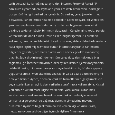
tarih ve saati, kullandığınız tarayıcı tipi, İnternet Protokol Adresi (IP
adresi) ve ziyaret edilen sayfaların yanı sıra Web sitemizden indirdiğiniz
dosya türü ile ilgili verileri de içerebilir. Bu veriler, çerez (cookie – metin
dosyası) kullanımı esnasında elde edilebilir. Çerez dosyası, bir Web sitesi
yazılımı uygulaması tarafından oluşturulan ve bilgisayarınızın sabit
diskinde saklanan küçük bir metin dosyasıdır. Çerezler giriş kodu, parola
ve tercihler de dâhil olmak üzere bir dizi bilgiler içerebilir. Çerezlerin
kullanımı, tarama tercihlerinizin kaydını tutarak, sizlere daha hızlı ve daha
fazla kişiselleştirilmiş hizmetler sunar. İnternet tarayıcınız, tanımlama
bilgilerini (çerezleri) otomatik olarak kabul edecek şekilde ayarlanmış
olabilir. Sabit diskinize gönderilen tüm çerez dosyaları hakkında bilgi
sağlamak için İnternet tarayıcınızı özelleştirebilirsiniz. Çerez dosyalarının
reddedilmesi için internet tarayıcınızı ayarlayabilirsiniz, böylece geçmiş
uygulamalarınızı, Web sitemizde azaltabilir ya da bazı bölümlere erişimi
önleyebilirsiniz. Ayrıca, önerilen içerik ve hizmetlerimizi geliştirmek için
veya istatistiksel amaçlı kişisel verileriniz tarafımızca kullanılabilir. Kişisel
Verilerinizin Aktarılması: Kişisel verileriniz, yasal olarak aktarılması
gereken resmi makamlara, hukuki zorunluluklar nedeniyle ve yasal
sınırlamalar çerçevesinde bağımsız denetim şirketlerine mevzuat
hükümleri uyarınca bilgi aktarımına izin verilen kişi ve kuruluşlara,
mevzuata uygun şekilde diğer üçüncü kişilere firmamızca