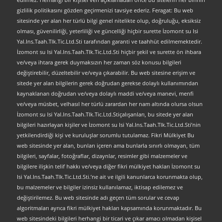
gizlilik politikasını gözden geçirmenizi tavsiye ederiz. Feragat: Bu web
sitesinde yer alan her türlü bilgi genel nitelikte olup, doğruluğu, eksiksiz
olması, güvenilirliği, yeterliliği ve güncelliği hiçbir surette İzomont su Isi
Yal.Ins.Taah.Tlk.Tic.Ltd.Sti tarafından garanti ve taahhüt edilmemektedir.
İzomont su Isi Yal.Ins.Taah.Tlk.Tic.Ltd.Sti hiçbir şekil ve surette ön ihbara
ve/veya ihtara gerek duymaksızın her zaman söz konusu bilgileri
değiştirebilir, düzeltebilir ve/veya çıkarabilir. Bu web sitesine erişim ve
sitede yer alan bilgilerin gerek doğrudan gerekse dolaylı kullanımından
kaynaklanan doğrudan ve/veya dolaylı maddi ve/veya manevi, menfi
ve/veya müsbet, velhasıl her türlü zarardan her nam altında olursa olsun
İzomont su Isi Yal.Ins.Taah.Tlk.Tic.Ltd.Stiçalışanları, bu sitede yer alan
bilgileri hazırlayan kişiler ve İzomont su Isi Yal.Ins.Taah.Tlk.Tic.Ltd.Sti’nin
yetkilendirdiği kişi ve kuruluşlar sorumlu tutulamaz. Fikri Mülkiyet Bu
web sitesinde yer alan, bunları içeren ama bunlarla sınırlı olmayan, tüm
bilgileri, sayfalar, fotoğraflar, dizaynlar, resimler gibi malzemeler ve
bilgilere ilişkin telif hakkı ve/veya diğer fikri mülkiyet hakları İzomont su
Isi Yal.Ins.Taah.Tlk.Tic.Ltd.Sti.’ne ait ve ilgili kanunlarca korunmakta olup,
bu malzemeler ve bilgiler izinsiz kullanılamaz, iktisap edilemez ve
değiştirilemez. Bu web sitesinde adı geçen tüm sorular ve cevap
algoritmaları ayrıca fikri mülkiyet hakları kapsamında korunmaktadır. Bu
web sitesindeki bilgileri herhangi bir ticari ve çıkar amacı olmadan kişisel