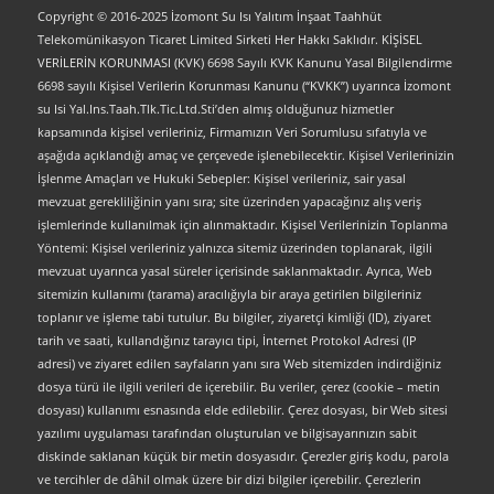
Copyright © 2016-2025 İzomont Su Isı Yalıtım İnşaat Taahhüt
Telekomünikasyon Ticaret Limited Sirketi Her Hakkı Saklıdır. KİŞİSEL
VERİLERİN KORUNMASI (KVK) 6698 Sayılı KVK Kanunu Yasal Bilgilendirme
6698 sayılı Kişisel Verilerin Korunması Kanunu (“KVKK”) uyarınca İzomont
su Isi Yal.Ins.Taah.Tlk.Tic.Ltd.Sti’den almış olduğunuz hizmetler
kapsamında kişisel verileriniz, Firmamızın Veri Sorumlusu sıfatıyla ve
aşağıda açıklandığı amaç ve çerçevede işlenebilecektir. Kişisel Verilerinizin
İşlenme Amaçları ve Hukuki Sebepler: Kişisel verileriniz, sair yasal
mevzuat gerekliliğinin yanı sıra; site üzerinden yapacağınız alış veriş
işlemlerinde kullanılmak için alınmaktadır. Kişisel Verilerinizin Toplanma
Yöntemi: Kişisel verileriniz yalnızca sitemiz üzerinden toplanarak, ilgili
mevzuat uyarınca yasal süreler içerisinde saklanmaktadır. Ayrıca, Web
sitemizin kullanımı (tarama) aracılığıyla bir araya getirilen bilgileriniz
toplanır ve işleme tabi tutulur. Bu bilgiler, ziyaretçi kimliği (ID), ziyaret
tarih ve saati, kullandığınız tarayıcı tipi, İnternet Protokol Adresi (IP
adresi) ve ziyaret edilen sayfaların yanı sıra Web sitemizden indirdiğiniz
dosya türü ile ilgili verileri de içerebilir. Bu veriler, çerez (cookie – metin
dosyası) kullanımı esnasında elde edilebilir. Çerez dosyası, bir Web sitesi
yazılımı uygulaması tarafından oluşturulan ve bilgisayarınızın sabit
diskinde saklanan küçük bir metin dosyasıdır. Çerezler giriş kodu, parola
ve tercihler de dâhil olmak üzere bir dizi bilgiler içerebilir. Çerezlerin