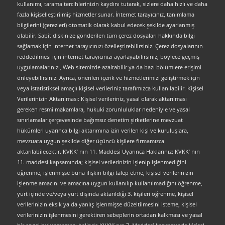
kullanımı, tarama tercihlerinizin kaydını tutarak, sizlere daha hızlı ve daha
fazla kişiselleştirilmiş hizmetler sunar. İnternet tarayıcınız, tanımlama
bilgilerini (çerezleri) otomatik olarak kabul edecek şekilde ayarlanmış
olabilir. Sabit diskinize gönderilen tüm çerez dosyaları hakkında bilgi
sağlamak için İnternet tarayıcınızı özelleştirebilirsiniz. Çerez dosyalarının
reddedilmesi için internet tarayıcınızı ayarlayabilirsiniz, böylece geçmiş
uygulamalarınızı, Web sitemizde azaltabilir ya da bazı bölümlere erişimi
önleyebilirsiniz. Ayrıca, önerilen içerik ve hizmetlerimizi geliştirmek için
veya istatistiksel amaçlı kişisel verileriniz tarafımızca kullanılabilir. Kişisel
Verilerinizin Aktarılması: Kişisel verileriniz, yasal olarak aktarılması
gereken resmi makamlara, hukuki zorunluluklar nedeniyle ve yasal
sınırlamalar çerçevesinde bağımsız denetim şirketlerine mevzuat
hükümleri uyarınca bilgi aktarımına izin verilen kişi ve kuruluşlara,
mevzuata uygun şekilde diğer üçüncü kişilere firmamızca
aktarılabilecektir. KVKK’ nın 11. Maddesi Uyarınca Haklarınız: KVKK’ nın
11. maddesi kapsamında; kişisel verilerinizin işlenip işlenmediğini
öğrenme, işlenmişse buna ilişkin bilgi talep etme, kişisel verilerinizin
işlenme amacını ve amacına uygun kullanılıp kullanılmadığını öğrenme,
yurt içinde ve/veya yurt dışında aktarıldığı 3. kişileri öğrenme, kişisel
verilerinizin eksik ya da yanlış işlenmişse düzeltilmesini isteme, kişisel
verilerinizin işlenmesini gerektiren sebeplerin ortadan kalkması ve yasal