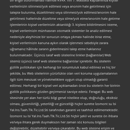
bir engel bulunmaması halinde KVKK’ nın 7. Maddesi kapsamında kişisel
verilerinizin silinmesi/yok edilmesi veya anonim hale getirilmesi için
talepte bulunma, düzeltilmesi veya silinmesi/yok edilmesi/anonim hale
getirilmesi hallerinde düzeltme veya silme/yok etme/anonim hale getirme
işlemlerinin kişisel verilerinizin aktarıldığı 3. kişilere bildirilmesini isteme,
kişisel verilerinizin münhasıran otomatik sistemler ile analiz edilmesi
nedeniyle aleyhinize bir sonucun ortaya çıkması halinde itiraz etme,
kişisel verilerinizin kanuna aykırı olarak işlenmesi sebebiyle zarara
uğramanız hâlinde zararın giderilmesini talep etme haklarınız
bulunmaktadır. Üçüncü taraf web sitelerine linkler (bağlantılar) Web
sitemiz üçüncü taraf web sitelerine bağlantılar içerebilir. Bu sitelerin
gizlilik politikaları için herhangi bir sorumluluk kabul edilmez ve hiç bir
şekilde, bu Web sitelerinin yürürlükte olan veri koruma uygulamalarının
ilgili tüm mevzuat ve yönetmeliklere uygun olup olmadığı garanti
edilmez. Herhangi bir kişisel veri açıklamadan önce bu sitelerin her birinin
gizlilik politikasını gözden geçirmenizi tavsiye ederiz. Feragat: Bu web
sitesinde yer alan her türlü bilgi genel nitelikte olup, doğruluğu, eksiksiz
olması, güvenilirliği, yeterliliği ve güncelliği hiçbir surette İzomont su Isi
Yal.Ins.Taah.Tlk.Tic.Ltd.Sti tarafından garanti ve taahhüt edilmemektedir.
İzomont su Isi Yal.Ins.Taah.Tlk.Tic.Ltd.Sti hiçbir şekil ve surette ön ihbara
ve/veya ihtara gerek duymaksızın her zaman söz konusu bilgileri
değiştirebilir, düzeltebilir ve/veya çıkarabilir. Bu web sitesine erişim ve