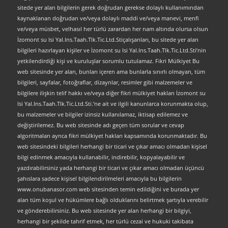
sitede yer alan bilgilerin gerek doğrudan gerekse dolaylı kullanımından
kaynaklanan doğrudan ve/veya dolaylı maddi ve/veya manevi, menfi
ve/veya müsbet, velhasıl her türlü zarardan her nam altında olursa olsun
İzomont su Isi Yal.Ins.Taah.Tlk.Tic.Ltd.Stiçalışanları, bu sitede yer alan
bilgileri hazırlayan kişiler ve İzomont su Isi Yal.Ins.Taah.Tlk.Tic.Ltd.Sti’nin
yetkilendirdiği kişi ve kuruluşlar sorumlu tutulamaz. Fikri Mülkiyet Bu
web sitesinde yer alan, bunları içeren ama bunlarla sınırlı olmayan, tüm
bilgileri, sayfalar, fotoğraflar, dizaynlar, resimler gibi malzemeler ve
bilgilere ilişkin telif hakkı ve/veya diğer fikri mülkiyet hakları İzomont su
Isi Yal.Ins.Taah.Tlk.Tic.Ltd.Sti.’ne ait ve ilgili kanunlarca korunmakta olup,
bu malzemeler ve bilgiler izinsiz kullanılamaz, iktisap edilemez ve
değiştirilemez. Bu web sitesinde adı geçen tüm sorular ve cevap
algoritmaları ayrıca fikri mülkiyet hakları kapsamında korunmaktadır. Bu
web sitesindeki bilgileri herhangi bir ticari ve çıkar amacı olmadan kişisel
bilgi edinmek amacıyla kullanabilir, indirebilir, kopyalayabilir ve
yazdırabilirsiniz yada herhangi bir ticari ve çıkar amacı olmadan üçüncü
şahıslara sadece kişisel bilgilendirilmeleri amacıyla bu bilgilerin
www.onubanasor.com web sitesinden temin edildiğini ve burada yer
alan tüm koşul ve hükümlere bağlı olduklarını belirtmek şartıyla verebilir
ve gönderebilirsiniz. Bu web sitesinde yer alan herhangi bir bilgiyi,
herhangi bir şekilde tahrif etmek, her türlü cezai ve hukuki takibata