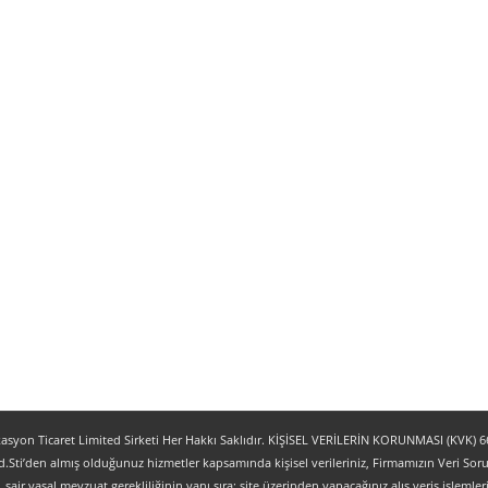
yon Ticaret Limited Sirketi Her Hakkı Saklıdır. KİŞİSEL VERİLERİN KORUNMASI (KVK) 6698
.Sti’den almış olduğunuz hizmetler kapsamında kişisel verileriniz, Firmamızın Veri Sorum
z, sair yasal mevzuat gerekliliğinin yanı sıra; site üzerinden yapacağınız alış veriş işlem