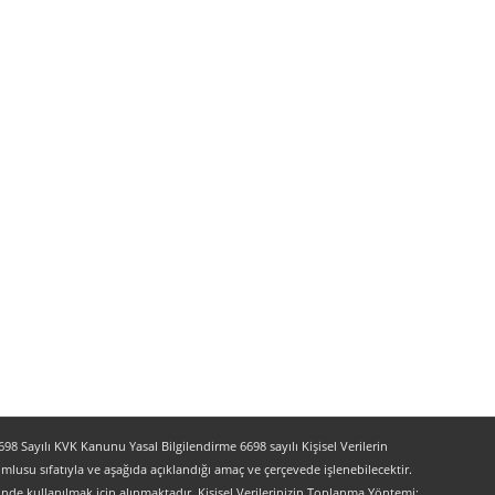
 Sayılı KVK Kanunu Yasal Bilgilendirme 6698 sayılı Kişisel Verilerin
lusu sıfatıyla ve aşağıda açıklandığı amaç ve çerçevede işlenebilecektir.
lerinde kullanılmak için alınmaktadır. Kişisel Verilerinizin Toplanma Yöntemi: