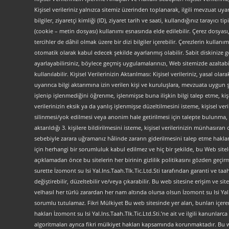
Kişisel verileriniz yalnızca sitemiz üzerinden toplanarak, ilgili mevzuat uyar
bilgiler, ziyaretçi kimliği (ID), ziyaret tarih ve saati, kullandığınız tarayıcı 
(cookie – metin dosyası) kullanımı esnasında elde edilebilir. Çerez dosyası
tercihler de dâhil olmak üzere bir dizi bilgiler içerebilir. Çerezlerin kullanım
otomatik olarak kabul edecek şekilde ayarlanmış olabilir. Sabit diskinize gö
ayarlayabilirsiniz, böylece geçmiş uygulamalarınızı, Web sitemizde azaltabilir
kullanılabilir. Kişisel Verilerinizin Aktarılması: Kişisel verileriniz, yas
uyarınca bilgi aktarımına izin verilen kişi ve kuruluşlara, mevzuata uygun 
işlenip işlenmediğini öğrenme, işlenmişse buna ilişkin bilgi talep etme, kiş
verilerinizin eksik ya da yanlış işlenmişse düzeltilmesini isteme, kişisel 
silinmesi/yok edilmesi veya anonim hale getirilmesi için talepte bulunma, 
aktarıldığı 3. kişilere bildirilmesini isteme, kişisel verilerinizin münhasır
sebebiyle zarara uğramanız hâlinde zararın giderilmesini talep etme haklarını
için herhangi bir sorumluluk kabul edilmez ve hiç bir şekilde, bu Web site
açıklamadan önce bu sitelerin her birinin gizlilik politikasını gözden geçirme
surette İzomont su Isi Yal.Ins.Taah.Tlk.Tic.Ltd.Sti tarafından garanti ve ta
değiştirebilir, düzeltebilir ve/veya çıkarabilir. Bu web sitesine erişim 
velhasıl her türlü zarardan her nam altında olursa olsun İzomont su Isi Yal.In
sorumlu tutulamaz. Fikri Mülkiyet Bu web sitesinde yer alan, bunları içeren a
hakları İzomont su Isi Yal.Ins.Taah.Tlk.Tic.Ltd.Sti.’ne ait ve ilgili kanunl
algoritmaları ayrıca fikri mülkiyet hakları kapsamında korunmaktadır. Bu web