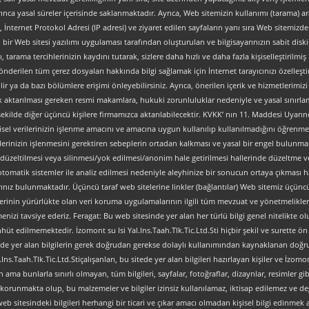
ınca yasal süreler içerisinde saklanmaktadır. Ayrıca, Web sitemizin kullanımı (tarama) aracı
tipi, İnternet Protokol Adresi (IP adresi) ve ziyaret edilen sayfaların yanı sıra Web sitemizden 
, bir Web sitesi yazılımı uygulaması tarafından oluşturulan ve bilgisayarınızın sabit dis
ı, tarama tercihlerinizin kaydını tutarak, sizlere daha hızlı ve daha fazla kişiselleştirilmiş
nderilen tüm çerez dosyaları hakkında bilgi sağlamak için İnternet tarayıcınızı özelleştire
 ya da bazı bölümlere erişimi önleyebilirsiniz. Ayrıca, önerilen içerik ve hizmetlerimizi ge
al olarak aktarılması gereken resmi makamlara, hukuki zorunluluklar nedeniyle ve yasal sın
şekilde diğer üçüncü kişilere firmamızca aktarılabilecektir. KVKK’ nın 11. Maddesi Uyarın
isel verilerinizin işlenme amacını ve amacına uygun kullanılıp kullanılmadığını öğrenme, y
verilerinizin işlenmesini gerektiren sebeplerin ortadan kalkması ve yasal bir engel bulun
düzeltilmesi veya silinmesi/yok edilmesi/anonim hale getirilmesi hallerinde düzeltme ve
an otomatik sistemler ile analiz edilmesi nedeniyle aleyhinize bir sonucun ortaya çıkması ha
z bulunmaktadır. Üçüncü taraf web sitelerine linkler (bağlantılar) Web sitemiz üçüncü tara
lerinin yürürlükte olan veri koruma uygulamalarının ilgili tüm mevzuat ve yönetmelikler
nizi tavsiye ederiz. Feragat: Bu web sitesinde yer alan her türlü bilgi genel nitelikte olup
ahhüt edilmemektedir. İzomont su Isi Yal.Ins.Taah.Tlk.Tic.Ltd.Sti hiçbir şekil ve surette
ve sitede yer alan bilgilerin gerek doğrudan gerekse dolaylı kullanımından kaynaklanan 
s.Taah.Tlk.Tic.Ltd.Stiçalışanları, bu sitede yer alan bilgileri hazırlayan kişiler ve İzomont
ma bunlarla sınırlı olmayan, tüm bilgileri, sayfalar, fotoğraflar, dizaynlar, resimler gibi
arca korunmakta olup, bu malzemeler ve bilgiler izinsiz kullanılamaz, iktisap edilemez ve 
 sitesindeki bilgileri herhangi bir ticari ve çıkar amacı olmadan kişisel bilgi edinmek am