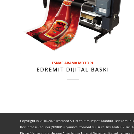
ESNAF ARAMA MOTORU
EDREMİT DİJİTAL BASKI
Copyright © 2016-2025 İzomont Su Isı Yalıtım İnşaat Taahhüt Telekomünikas
Korunması Kanunu (“KVKK”) uyarınca İzomont su Isi Yal.Ins.Taah.Tlk.Tic.Ltd
Kişisel Verilerinizin İşlenme Amaçları ve Hukuki Sebepler: Kişisel verilerini