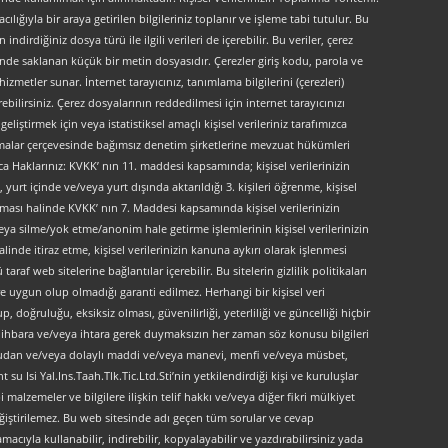
lığıyla bir araya getirilen bilgileriniz toplanır ve işleme tabi tutulur. Bu
indirdiğiniz dosya türü ile ilgili verileri de içerebilir. Bu veriler, çerez
kinde saklanan küçük bir metin dosyasıdır. Çerezler giriş kodu, parola ve
 hizmetler sunar. İnternet tarayıcınız, tanımlama bilgilerini (çerezleri)
bilirsiniz. Çerez dosyalarının reddedilmesi için internet tarayıcınızı
liştirmek için veya istatistiksel amaçlı kişisel verileriniz tarafımızca
ırlamalar çerçevesinde bağımsız denetim şirketlerine mevzuat hükümleri
ca Haklarınız: KVKK’ nın 11. maddesi kapsamında; kişisel verilerinizin
urt içinde ve/veya yurt dışında aktarıldığı 3. kişileri öğrenme, kişisel
maması halinde KVKK’ nın 7. Maddesi kapsamında kişisel verilerinizin
ya silme/yok etme/anonim hale getirme işlemlerinin kişisel verilerinizin
linde itiraz etme, kişisel verilerinizin kanuna aykırı olarak işlenmesi
f web sitelerine bağlantılar içerebilir. Bu sitelerin gizlilik politikaları
e uygun olup olmadığı garanti edilmez. Herhangi bir kişisel veri
, doğruluğu, eksiksiz olması, güvenilirliği, yeterliliği ve güncelliği hiçbir
 ön ihbara ve/veya ihtara gerek duymaksızın her zaman söz konusu bilgileri
doğrudan ve/veya dolaylı maddi ve/veya manevi, menfi ve/veya müsbet,
 su Isi Yal.Ins.Taah.Tlk.Tic.Ltd.Sti’nin yetkilendirdiği kişi ve kuruluşlar
 malzemeler ve bilgilere ilişkin telif hakkı ve/veya diğer fikri mülkiyet
değiştirilemez. Bu web sitesinde adı geçen tüm sorular ve cevap
acıyla kullanabilir, indirebilir, kopyalayabilir ve yazdırabilirsiniz yada