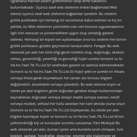
uğramanız hâlinde zararın giderilmesini talep etme haklarınız
bulunmaktadır. Üçüncü taraf web sitelerine linkler (bağlantılar) Web
sitemiz üçüncü taraf web sitelerine bağlantılar içerebilir. Bu sitelerin
gizlilik politikaları için herhangi bir sorumluluk kabul edilmez ve hiç bir
şekilde, bu Web sitelerinin yürürlükte olan veri koruma uygulamalarının
ilgili tüm mevzuat ve yönetmeliklere uygun olup olmadığı garanti
edilmez. Herhangi bir kişisel veri açıklamadan önce bu sitelerin her birinin
gizlilik politikasını gözden geçirmenizi tavsiye ederiz. Feragat: Bu web
sitesinde yer alan her türlü bilgi genel nitelikte olup, doğruluğu, eksiksiz
olması, güvenilirliği, yeterliliği ve güncelliği hiçbir surette İzomont su Isi
Yal.Ins.Taah.Tlk.Tic.Ltd.Sti tarafından garanti ve taahhüt edilmemektedir.
İzomont su Isi Yal.Ins.Taah.Tlk.Tic.Ltd.Sti hiçbir şekil ve surette ön ihbara
ve/veya ihtara gerek duymaksızın her zaman söz konusu bilgileri
değiştirebilir, düzeltebilir ve/veya çıkarabilir. Bu web sitesine erişim ve
sitede yer alan bilgilerin gerek doğrudan gerekse dolaylı kullanımından
kaynaklanan doğrudan ve/veya dolaylı maddi ve/veya manevi, menfi
ve/veya müsbet, velhasıl her türlü zarardan her nam altında olursa olsun
İzomont su Isi Yal.Ins.Taah.Tlk.Tic.Ltd.Stiçalışanları, bu sitede yer alan
bilgileri hazırlayan kişiler ve İzomont su Isi Yal.Ins.Taah.Tlk.Tic.Ltd.Sti’nin
yetkilendirdiği kişi ve kuruluşlar sorumlu tutulamaz. Fikri Mülkiyet Bu
web sitesinde yer alan, bunları içeren ama bunlarla sınırlı olmayan, tüm
bilgileri, sayfalar, fotoğraflar, dizaynlar, resimler gibi malzemeler ve