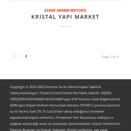
ESNAF ARAMA MOTORU
KRİSTAL YAPI MARKET
1
2
Page 2 of 2
Copyright © 2016-2025 İzomont Su Isı Yalıtım İnşaat Taahhüt
Telekomünikasyon Ticaret Limited Sirketi Her Hakkı Saklıdır. KİŞİSEL
VERİLERİN KORUNMASI (KVK) 6698 Sayılı KVK Kanunu Yasal Bilgilendirme
6698 sayılı Kişisel Verilerin Korunması Kanunu (“KVKK”) uyarınca İzomont
su Isi Yal.Ins.Taah.Tlk.Tic.Ltd.Sti’den almış olduğunuz hizmetler
kapsamında kişisel verileriniz, Firmamızın Veri Sorumlusu sıfatıyla ve
aşağıda açıklandığı amaç ve çerçevede işlenebilecektir. Kişisel Verilerinizin
İşlenme Amaçları ve Hukuki Sebepler: Kişisel verileriniz, sair yasal