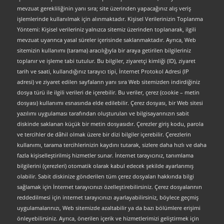
mevzuat gerekliliğinin yanı sıra; site üzerinden yapacağınız alış veriş
işlemlerinde kullanılmak için alınmaktadır. Kişisel Verilerinizin Toplanma
Yöntemi: Kişisel verileriniz yalnızca sitemiz üzerinden toplanarak, ilgili
mevzuat uyarınca yasal süreler içerisinde saklanmaktadır. Ayrıca, Web
sitemizin kullanımı (tarama) aracılığıyla bir araya getirilen bilgileriniz
toplanır ve işleme tabi tutulur. Bu bilgiler, ziyaretçi kimliği (ID), ziyaret
tarih ve saati, kullandığınız tarayıcı tipi, İnternet Protokol Adresi (IP
adresi) ve ziyaret edilen sayfaların yanı sıra Web sitemizden indirdiğiniz
dosya türü ile ilgili verileri de içerebilir. Bu veriler, çerez (cookie – metin
dosyası) kullanımı esnasında elde edilebilir. Çerez dosyası, bir Web sitesi
yazılımı uygulaması tarafından oluşturulan ve bilgisayarınızın sabit
diskinde saklanan küçük bir metin dosyasıdır. Çerezler giriş kodu, parola
ve tercihler de dâhil olmak üzere bir dizi bilgiler içerebilir. Çerezlerin
kullanımı, tarama tercihlerinizin kaydını tutarak, sizlere daha hızlı ve daha
fazla kişiselleştirilmiş hizmetler sunar. İnternet tarayıcınız, tanımlama
bilgilerini (çerezleri) otomatik olarak kabul edecek şekilde ayarlanmış
olabilir. Sabit diskinize gönderilen tüm çerez dosyaları hakkında bilgi
sağlamak için İnternet tarayıcınızı özelleştirebilirsiniz. Çerez dosyalarının
reddedilmesi için internet tarayıcınızı ayarlayabilirsiniz, böylece geçmiş
uygulamalarınızı, Web sitemizde azaltabilir ya da bazı bölümlere erişimi
önleyebilirsiniz. Ayrıca, önerilen içerik ve hizmetlerimizi geliştirmek için