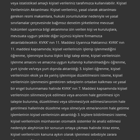
veya istatistiksel amaçlı kişisel verileriniz tarafımızca kullanılabilir. Kişisel
Verilerinizin Aktarılması: Kişisel verileriniz, yasal olarak aktarılması
gereken resmi makamlara, hukuki zorunluluklar nedeniyle ve yasal
sınırlamalar çerçevesinde bağımsız denetim şirketlerine mevzuat
hükümleri uyarınca bilgi aktarımına izin verilen kişi ve kuruluşlara,
mevzuata uygun şekilde diğer üçüncü kişilere firmamızca
aktarılabilecektir. KVKK’ nın 11. Maddesi Uyarınca Haklarınız: KVKK’ nın
11. maddesi kapsamında; kişisel verilerinizin işlenip işlenmediğini
öğrenme, işlenmişse buna ilişkin bilgi talep etme, kişisel verilerinizin
işlenme amacını ve amacına uygun kullanılıp kullanılmadığını öğrenme,
yurt içinde ve/veya yurt dışında aktarıldığı 3. kişileri öğrenme, kişisel
verilerinizin eksik ya da yanlış işlenmişse düzeltilmesini isteme, kişisel
verilerinizin işlenmesini gerektiren sebeplerin ortadan kalkması ve yasal
bir engel bulunmaması halinde KVKK’ nın 7. Maddesi kapsamında kişisel
verilerinizin silinmesi/yok edilmesi veya anonim hale getirilmesi için
talepte bulunma, düzeltilmesi veya silinmesi/yok edilmesi/anonim hale
getirilmesi hallerinde düzeltme veya silme/yok etme/anonim hale getirme
işlemlerinin kişisel verilerinizin aktarıldığı 3. kişilere bildirilmesini isteme,
kişisel verilerinizin münhasıran otomatik sistemler ile analiz edilmesi
nedeniyle aleyhinize bir sonucun ortaya çıkması halinde itiraz etme,
kişisel verilerinizin kanuna aykırı olarak işlenmesi sebebiyle zarara