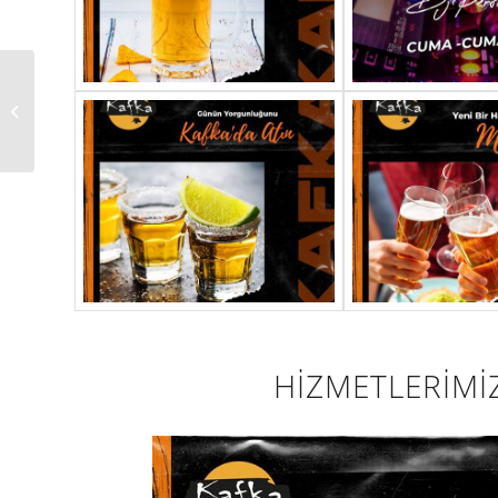
ANAMUR BUTİK
MEHTAP YILDIZ BAYAN
GİYİM
HİZMETLERİMİ