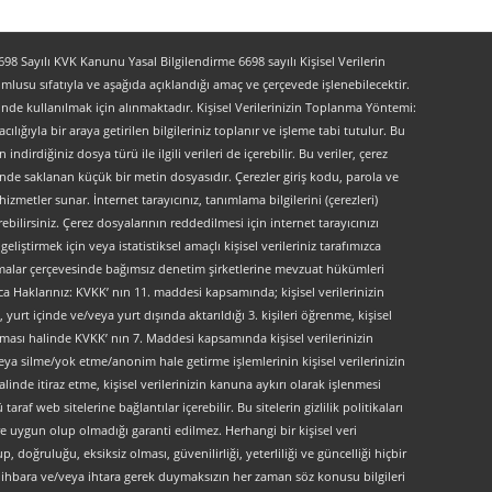
 Sayılı KVK Kanunu Yasal Bilgilendirme 6698 sayılı Kişisel Verilerin
lusu sıfatıyla ve aşağıda açıklandığı amaç ve çerçevede işlenebilecektir.
lerinde kullanılmak için alınmaktadır. Kişisel Verilerinizin Toplanma Yöntemi:
lığıyla bir araya getirilen bilgileriniz toplanır ve işleme tabi tutulur. Bu
indirdiğiniz dosya türü ile ilgili verileri de içerebilir. Bu veriler, çerez
kinde saklanan küçük bir metin dosyasıdır. Çerezler giriş kodu, parola ve
 hizmetler sunar. İnternet tarayıcınız, tanımlama bilgilerini (çerezleri)
bilirsiniz. Çerez dosyalarının reddedilmesi için internet tarayıcınızı
liştirmek için veya istatistiksel amaçlı kişisel verileriniz tarafımızca
ırlamalar çerçevesinde bağımsız denetim şirketlerine mevzuat hükümleri
ca Haklarınız: KVKK’ nın 11. maddesi kapsamında; kişisel verilerinizin
urt içinde ve/veya yurt dışında aktarıldığı 3. kişileri öğrenme, kişisel
maması halinde KVKK’ nın 7. Maddesi kapsamında kişisel verilerinizin
ya silme/yok etme/anonim hale getirme işlemlerinin kişisel verilerinizin
linde itiraz etme, kişisel verilerinizin kanuna aykırı olarak işlenmesi
f web sitelerine bağlantılar içerebilir. Bu sitelerin gizlilik politikaları
e uygun olup olmadığı garanti edilmez. Herhangi bir kişisel veri
, doğruluğu, eksiksiz olması, güvenilirliği, yeterliliği ve güncelliği hiçbir
 ön ihbara ve/veya ihtara gerek duymaksızın her zaman söz konusu bilgileri