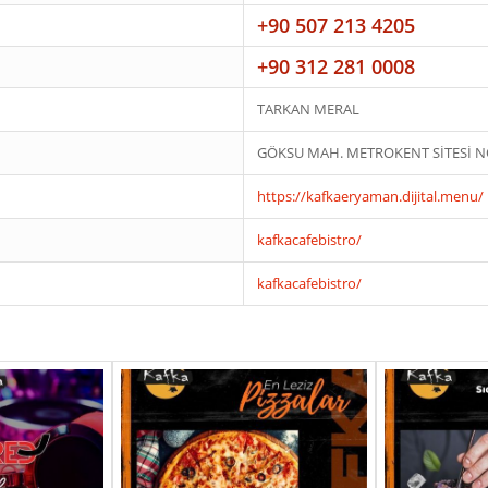
+90 507 213 4205
+90 312 281 0008
TARKAN MERAL
GÖKSU MAH. METROKENT SİTESİ N
https://kafkaeryaman.dijital.menu/
kafkacafebistro/
kafkacafebistro/