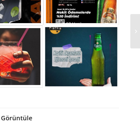
ÇA
 Görüntüle