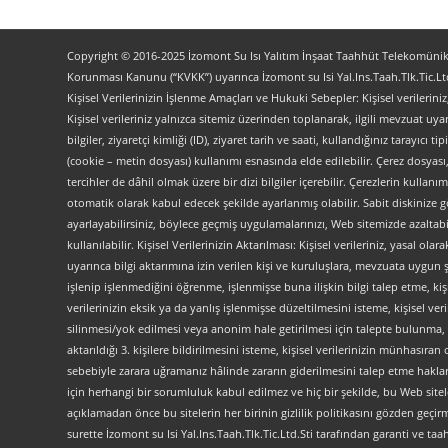
Copyright © 2016-2025 İzomont Su Isı Yalıtım İnşaat Taahhüt Telekomünikas
Korunması Kanunu (“KVKK”) uyarınca İzomont su Isi Yal.Ins.Taah.Tlk.Tic.Ltd
Kişisel Verilerinizin İşlenme Amaçları ve Hukuki Sebepler: Kişisel verilerini
Kişisel verileriniz yalnızca sitemiz üzerinden toplanarak, ilgili mevzuat uyar
bilgiler, ziyaretçi kimliği (ID), ziyaret tarih ve saati, kullandığınız tarayıcı 
(cookie – metin dosyası) kullanımı esnasında elde edilebilir. Çerez dosyası
tercihler de dâhil olmak üzere bir dizi bilgiler içerebilir. Çerezlerin kullanım
otomatik olarak kabul edecek şekilde ayarlanmış olabilir. Sabit diskinize gö
ayarlayabilirsiniz, böylece geçmiş uygulamalarınızı, Web sitemizde azaltabilir
kullanılabilir. Kişisel Verilerinizin Aktarılması: Kişisel verileriniz, yas
uyarınca bilgi aktarımına izin verilen kişi ve kuruluşlara, mevzuata uygun 
işlenip işlenmediğini öğrenme, işlenmişse buna ilişkin bilgi talep etme, kiş
verilerinizin eksik ya da yanlış işlenmişse düzeltilmesini isteme, kişisel 
silinmesi/yok edilmesi veya anonim hale getirilmesi için talepte bulunma, 
aktarıldığı 3. kişilere bildirilmesini isteme, kişisel verilerinizin münhasır
sebebiyle zarara uğramanız hâlinde zararın giderilmesini talep etme haklarını
için herhangi bir sorumluluk kabul edilmez ve hiç bir şekilde, bu Web site
açıklamadan önce bu sitelerin her birinin gizlilik politikasını gözden geçirme
surette İzomont su Isi Yal.Ins.Taah.Tlk.Tic.Ltd.Sti tarafından garanti ve ta