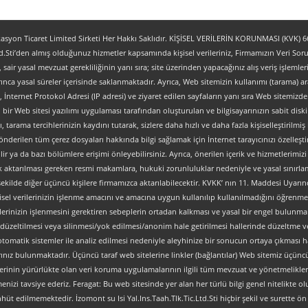
yon Ticaret Limited Sirketi Her Hakkı Saklıdır. KİŞİSEL VERİLERİN KORUNMASI (KVK) 6698
.Sti’den almış olduğunuz hizmetler kapsamında kişisel verileriniz, Firmamızın Veri Sorum
z, sair yasal mevzuat gerekliliğinin yanı sıra; site üzerinden yapacağınız alış veriş işlem
ınca yasal süreler içerisinde saklanmaktadır. Ayrıca, Web sitemizin kullanımı (tarama) aracı
tipi, İnternet Protokol Adresi (IP adresi) ve ziyaret edilen sayfaların yanı sıra Web sitemizden 
, bir Web sitesi yazılımı uygulaması tarafından oluşturulan ve bilgisayarınızın sabit dis
ı, tarama tercihlerinizin kaydını tutarak, sizlere daha hızlı ve daha fazla kişiselleştirilmiş
nderilen tüm çerez dosyaları hakkında bilgi sağlamak için İnternet tarayıcınızı özelleştire
 ya da bazı bölümlere erişimi önleyebilirsiniz. Ayrıca, önerilen içerik ve hizmetlerimizi ge
al olarak aktarılması gereken resmi makamlara, hukuki zorunluluklar nedeniyle ve yasal sın
şekilde diğer üçüncü kişilere firmamızca aktarılabilecektir. KVKK’ nın 11. Maddesi Uyarın
isel verilerinizin işlenme amacını ve amacına uygun kullanılıp kullanılmadığını öğrenme, y
verilerinizin işlenmesini gerektiren sebeplerin ortadan kalkması ve yasal bir engel bulun
düzeltilmesi veya silinmesi/yok edilmesi/anonim hale getirilmesi hallerinde düzeltme ve
an otomatik sistemler ile analiz edilmesi nedeniyle aleyhinize bir sonucun ortaya çıkması ha
z bulunmaktadır. Üçüncü taraf web sitelerine linkler (bağlantılar) Web sitemiz üçüncü tara
lerinin yürürlükte olan veri koruma uygulamalarının ilgili tüm mevzuat ve yönetmelikler
nizi tavsiye ederiz. Feragat: Bu web sitesinde yer alan her türlü bilgi genel nitelikte olup
ahhüt edilmemektedir. İzomont su Isi Yal.Ins.Taah.Tlk.Tic.Ltd.Sti hiçbir şekil ve surette