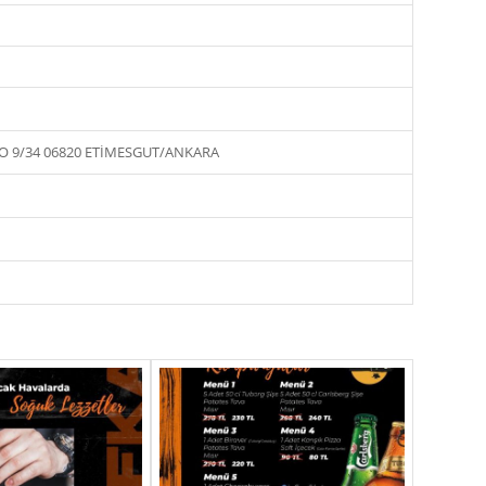
O 9/34 06820 ETİMESGUT/ANKARA