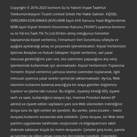
Copyright © 2016-2025 İzomont Su Isı Yalıtım İnşaat Taahhüt
Telekomünikasyon Ticaret Limited Sirketi Her Hakkı Saklıdır. KİŞİSEL
VERİLERİN KORUNMASI (KVK) 6698 Sayılı KVK Kanunu Yasal Bilgilendirme
6698 sayılı Kişisel Verilerin Korunması Kanunu (“KVKK”) uyarınca İzomont
su Isi Yal.Ins.Taah.Tlk.Tic.Ltd.Sti’den almış olduğunuz hizmetler
kapsamında kişisel verileriniz, Firmamızın Veri Sorumlusu sıfatıyla ve
aşağıda açıklandığı amaç ve çerçevede işlenebilecektir. Kişisel Verilerinizin
İşlenme Amaçları ve Hukuki Sebepler: Kişisel verileriniz, sair yasal
mevzuat gerekliliğinin yanı sıra; site üzerinden yapacağınız alış veriş
işlemlerinde kullanılmak için alınmaktadır. Kişisel Verilerinizin Toplanma
Yöntemi: Kişisel verileriniz yalnızca sitemiz üzerinden toplanarak, ilgili
mevzuat uyarınca yasal süreler içerisinde saklanmaktadır. Ayrıca, Web
sitemizin kullanımı (tarama) aracılığıyla bir araya getirilen bilgileriniz
toplanır ve işleme tabi tutulur. Bu bilgiler, ziyaretçi kimliği (ID), ziyaret
tarih ve saati, kullandığınız tarayıcı tipi, İnternet Protokol Adresi (IP
adresi) ve ziyaret edilen sayfaların yanı sıra Web sitemizden indirdiğiniz
dosya türü ile ilgili verileri de içerebilir. Bu veriler, çerez (cookie – metin
dosyası) kullanımı esnasında elde edilebilir. Çerez dosyası, bir Web sitesi
yazılımı uygulaması tarafından oluşturulan ve bilgisayarınızın sabit
diskinde saklanan küçük bir metin dosyasıdır. Çerezler giriş kodu, parola
ve tercihler de dâhil olmak üzere bir dizi bilgiler içerebilir. Çerezlerin