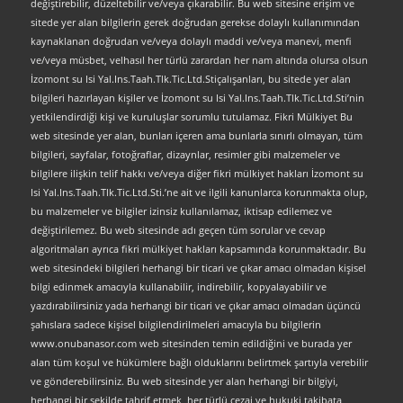
değiştirebilir, düzeltebilir ve/veya çıkarabilir. Bu web sitesine erişim ve
sitede yer alan bilgilerin gerek doğrudan gerekse dolaylı kullanımından
kaynaklanan doğrudan ve/veya dolaylı maddi ve/veya manevi, menfi
ve/veya müsbet, velhasıl her türlü zarardan her nam altında olursa olsun
İzomont su Isi Yal.Ins.Taah.Tlk.Tic.Ltd.Stiçalışanları, bu sitede yer alan
bilgileri hazırlayan kişiler ve İzomont su Isi Yal.Ins.Taah.Tlk.Tic.Ltd.Sti’nin
yetkilendirdiği kişi ve kuruluşlar sorumlu tutulamaz. Fikri Mülkiyet Bu
web sitesinde yer alan, bunları içeren ama bunlarla sınırlı olmayan, tüm
bilgileri, sayfalar, fotoğraflar, dizaynlar, resimler gibi malzemeler ve
bilgilere ilişkin telif hakkı ve/veya diğer fikri mülkiyet hakları İzomont su
Isi Yal.Ins.Taah.Tlk.Tic.Ltd.Sti.’ne ait ve ilgili kanunlarca korunmakta olup,
bu malzemeler ve bilgiler izinsiz kullanılamaz, iktisap edilemez ve
değiştirilemez. Bu web sitesinde adı geçen tüm sorular ve cevap
algoritmaları ayrıca fikri mülkiyet hakları kapsamında korunmaktadır. Bu
web sitesindeki bilgileri herhangi bir ticari ve çıkar amacı olmadan kişisel
bilgi edinmek amacıyla kullanabilir, indirebilir, kopyalayabilir ve
yazdırabilirsiniz yada herhangi bir ticari ve çıkar amacı olmadan üçüncü
şahıslara sadece kişisel bilgilendirilmeleri amacıyla bu bilgilerin
www.onubanasor.com web sitesinden temin edildiğini ve burada yer
alan tüm koşul ve hükümlere bağlı olduklarını belirtmek şartıyla verebilir
ve gönderebilirsiniz. Bu web sitesinde yer alan herhangi bir bilgiyi,
herhangi bir şekilde tahrif etmek, her türlü cezai ve hukuki takibata