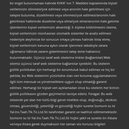
bir engel bulunmaması halinde KVKK’ nın 7. Maddesi kapsamında kişisel
verilerinizin silinmesi/yok edilmesi veya anonim hale getirilmesi için
talepte bulunma, düzeltilmesi veya silinmesi/yok edilmesi/anonim hale
getirilmesi hallerinde düzeltme veya silme/yok etme/anonim hale getirme
işlemlerinin kişisel verilerinizin aktarıldığı 3. kişilere bildirilmesini isteme,
kişisel verilerinizin münhasıran otomatik sistemler ile analiz edilmesi
nedeniyle aleyhinize bir sonucun ortaya çıkması halinde itiraz etme,
kişisel verilerinizin kanuna aykırı olarak işlenmesi sebebiyle zarara
uğramanız hâlinde zararın giderilmesini talep etme haklarınız
bulunmaktadır. Üçüncü taraf web sitelerine linkler (bağlantılar) Web
sitemiz üçüncü taraf web sitelerine bağlantılar içerebilir. Bu sitelerin
gizlilik politikaları için herhangi bir sorumluluk kabul edilmez ve hiç bir
şekilde, bu Web sitelerinin yürürlükte olan veri koruma uygulamalarının
ilgili tüm mevzuat ve yönetmeliklere uygun olup olmadığı garanti
edilmez. Herhangi bir kişisel veri açıklamadan önce bu sitelerin her birinin
gizlilik politikasını gözden geçirmenizi tavsiye ederiz. Feragat: Bu web
sitesinde yer alan her türlü bilgi genel nitelikte olup, doğruluğu, eksiksiz
olması, güvenilirliği, yeterliliği ve güncelliği hiçbir surette İzomont su Isi
Yal.Ins.Taah.Tlk.Tic.Ltd.Sti tarafından garanti ve taahhüt edilmemektedir.
İzomont su Isi Yal.Ins.Taah.Tlk.Tic.Ltd.Sti hiçbir şekil ve surette ön ihbara
ve/veya ihtara gerek duymaksızın her zaman söz konusu bilgileri