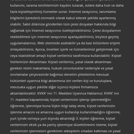
kullanımı, tarama tercihlerinizin kaydını tutarak, sizlere daha hızlı ve daha
fazla kişiselleştirilmiş hizmetler sunar. İnternet tarayıcınız, tanımlama
bilgilerini (çerezleri) otomatik olarak kabul edecek şekilde ayarlanmış
olabilir. Sabit diskinize gönderilen tüm çerez dosyaları hakkında bilgi
sağlamak için İnternet tarayıcınızı özelleştirebilirsiniz. Çerez dosyalarının
reddedilmesi için internet tarayıcınızı ayarlayabilirsiniz, böylece geçmiş
uygulamalarınızı, Web sitemizde azaltabilir ya da bazı bölümlere erişimi
önleyebilirsiniz. Ayrıca, önerilen içerik ve hizmetlerimizi geliştirmek için
veya istatistiksel amaçlı kişisel verileriniz tarafımızca kullanılabilir. Kişisel
Verilerinizin Aktarılması: Kişisel verileriniz, yasal olarak aktarılması
gereken resmi makamlara, hukuki zorunluluklar nedeniyle ve yasal
sınırlamalar çerçevesinde bağımsız denetim şirketlerine mevzuat
hükümleri uyarınca bilgi aktarımına izin verilen kişi ve kuruluşlara,
mevzuata uygun şekilde diğer üçüncü kişilere firmamızca
aktarılabilecektir. KVKK’ nın 11. Maddesi Uyarınca Haklarınız: KVKK’ nın
11. maddesi kapsamında; kişisel verilerinizin işlenip işlenmediğini
öğrenme, işlenmişse buna ilişkin bilgi talep etme, kişisel verilerinizin
işlenme amacını ve amacına uygun kullanılıp kullanılmadığını öğrenme,
yurt içinde ve/veya yurt dışında aktarıldığı 3. kişileri öğrenme, kişisel
verilerinizin eksik ya da yanlış işlenmişse düzeltilmesini isteme, kişisel
verilerinizin işlenmesini gerektiren sebeplerin ortadan kalkması ve yasal