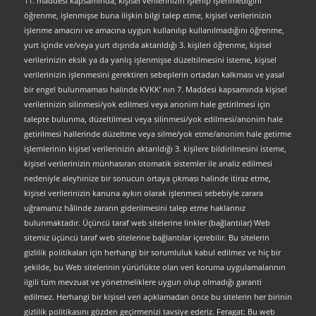
11. maddesi kapsamında; kişisel verilerinizin işlenip işlenmediğini
öğrenme, işlenmişse buna ilişkin bilgi talep etme, kişisel verilerinizin
işlenme amacını ve amacına uygun kullanılıp kullanılmadığını öğrenme,
yurt içinde ve/veya yurt dışında aktarıldığı 3. kişileri öğrenme, kişisel
verilerinizin eksik ya da yanlış işlenmişse düzeltilmesini isteme, kişisel
verilerinizin işlenmesini gerektiren sebeplerin ortadan kalkması ve yasal
bir engel bulunmaması halinde KVKK’ nın 7. Maddesi kapsamında kişisel
verilerinizin silinmesi/yok edilmesi veya anonim hale getirilmesi için
talepte bulunma, düzeltilmesi veya silinmesi/yok edilmesi/anonim hale
getirilmesi hallerinde düzeltme veya silme/yok etme/anonim hale getirme
işlemlerinin kişisel verilerinizin aktarıldığı 3. kişilere bildirilmesini isteme,
kişisel verilerinizin münhasıran otomatik sistemler ile analiz edilmesi
nedeniyle aleyhinize bir sonucun ortaya çıkması halinde itiraz etme,
kişisel verilerinizin kanuna aykırı olarak işlenmesi sebebiyle zarara
uğramanız hâlinde zararın giderilmesini talep etme haklarınız
bulunmaktadır. Üçüncü taraf web sitelerine linkler (bağlantılar) Web
sitemiz üçüncü taraf web sitelerine bağlantılar içerebilir. Bu sitelerin
gizlilik politikaları için herhangi bir sorumluluk kabul edilmez ve hiç bir
şekilde, bu Web sitelerinin yürürlükte olan veri koruma uygulamalarının
ilgili tüm mevzuat ve yönetmeliklere uygun olup olmadığı garanti
edilmez. Herhangi bir kişisel veri açıklamadan önce bu sitelerin her birinin
gizlilik politikasını gözden geçirmenizi tavsiye ederiz. Feragat: Bu web