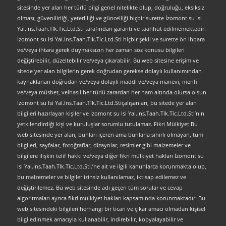
sitesinde yer alan her türlü bilgi genel nitelikte olup, doğruluğu, eksiksiz
olması, güvenilirliği, yeterliliği ve güncelliği hiçbir surette İzomont su Isi
Yal.Ins.Taah.Tlk.Tic.Ltd.Sti tarafından garanti ve taahhüt edilmemektedir.
İzomont su Isi Yal.Ins.Taah.Tlk.Tic.Ltd.Sti hiçbir şekil ve surette ön ihbara
ve/veya ihtara gerek duymaksızın her zaman söz konusu bilgileri
değiştirebilir, düzeltebilir ve/veya çıkarabilir. Bu web sitesine erişim ve
sitede yer alan bilgilerin gerek doğrudan gerekse dolaylı kullanımından
kaynaklanan doğrudan ve/veya dolaylı maddi ve/veya manevi, menfi
ve/veya müsbet, velhasıl her türlü zarardan her nam altında olursa olsun
İzomont su Isi Yal.Ins.Taah.Tlk.Tic.Ltd.Stiçalışanları, bu sitede yer alan
bilgileri hazırlayan kişiler ve İzomont su Isi Yal.Ins.Taah.Tlk.Tic.Ltd.Sti’nin
yetkilendirdiği kişi ve kuruluşlar sorumlu tutulamaz. Fikri Mülkiyet Bu
web sitesinde yer alan, bunları içeren ama bunlarla sınırlı olmayan, tüm
bilgileri, sayfalar, fotoğraflar, dizaynlar, resimler gibi malzemeler ve
bilgilere ilişkin telif hakkı ve/veya diğer fikri mülkiyet hakları İzomont su
Isi Yal.Ins.Taah.Tlk.Tic.Ltd.Sti.’ne ait ve ilgili kanunlarca korunmakta olup,
bu malzemeler ve bilgiler izinsiz kullanılamaz, iktisap edilemez ve
değiştirilemez. Bu web sitesinde adı geçen tüm sorular ve cevap
algoritmaları ayrıca fikri mülkiyet hakları kapsamında korunmaktadır. Bu
web sitesindeki bilgileri herhangi bir ticari ve çıkar amacı olmadan kişisel
bilgi edinmek amacıyla kullanabilir, indirebilir, kopyalayabilir ve