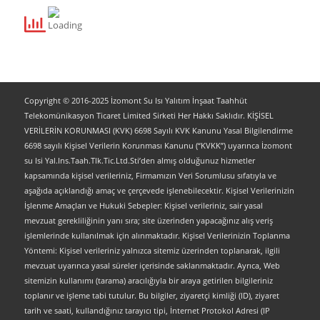
Copyright © 2016-2025 İzomont Su Isı Yalıtım İnşaat Taahhüt
Telekomünikasyon Ticaret Limited Sirketi Her Hakkı Saklıdır. KİŞİSEL
VERİLERİN KORUNMASI (KVK) 6698 Sayılı KVK Kanunu Yasal Bilgilendirme
6698 sayılı Kişisel Verilerin Korunması Kanunu (“KVKK”) uyarınca İzomont
su Isi Yal.Ins.Taah.Tlk.Tic.Ltd.Sti’den almış olduğunuz hizmetler
kapsamında kişisel verileriniz, Firmamızın Veri Sorumlusu sıfatıyla ve
aşağıda açıklandığı amaç ve çerçevede işlenebilecektir. Kişisel Verilerinizin
İşlenme Amaçları ve Hukuki Sebepler: Kişisel verileriniz, sair yasal
mevzuat gerekliliğinin yanı sıra; site üzerinden yapacağınız alış veriş
işlemlerinde kullanılmak için alınmaktadır. Kişisel Verilerinizin Toplanma
Yöntemi: Kişisel verileriniz yalnızca sitemiz üzerinden toplanarak, ilgili
mevzuat uyarınca yasal süreler içerisinde saklanmaktadır. Ayrıca, Web
sitemizin kullanımı (tarama) aracılığıyla bir araya getirilen bilgileriniz
toplanır ve işleme tabi tutulur. Bu bilgiler, ziyaretçi kimliği (ID), ziyaret
tarih ve saati, kullandığınız tarayıcı tipi, İnternet Protokol Adresi (IP