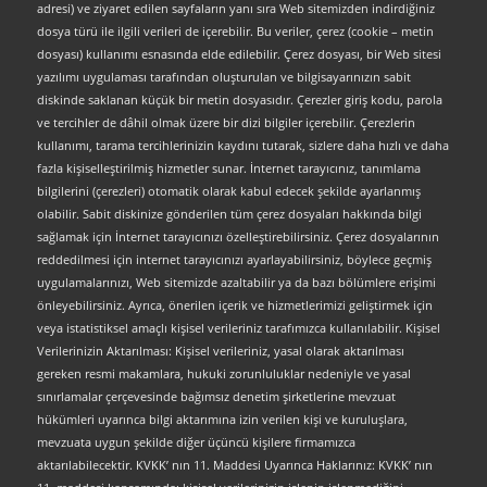
adresi) ve ziyaret edilen sayfaların yanı sıra Web sitemizden indirdiğiniz
dosya türü ile ilgili verileri de içerebilir. Bu veriler, çerez (cookie – metin
dosyası) kullanımı esnasında elde edilebilir. Çerez dosyası, bir Web sitesi
yazılımı uygulaması tarafından oluşturulan ve bilgisayarınızın sabit
diskinde saklanan küçük bir metin dosyasıdır. Çerezler giriş kodu, parola
ve tercihler de dâhil olmak üzere bir dizi bilgiler içerebilir. Çerezlerin
kullanımı, tarama tercihlerinizin kaydını tutarak, sizlere daha hızlı ve daha
fazla kişiselleştirilmiş hizmetler sunar. İnternet tarayıcınız, tanımlama
bilgilerini (çerezleri) otomatik olarak kabul edecek şekilde ayarlanmış
olabilir. Sabit diskinize gönderilen tüm çerez dosyaları hakkında bilgi
sağlamak için İnternet tarayıcınızı özelleştirebilirsiniz. Çerez dosyalarının
reddedilmesi için internet tarayıcınızı ayarlayabilirsiniz, böylece geçmiş
uygulamalarınızı, Web sitemizde azaltabilir ya da bazı bölümlere erişimi
önleyebilirsiniz. Ayrıca, önerilen içerik ve hizmetlerimizi geliştirmek için
veya istatistiksel amaçlı kişisel verileriniz tarafımızca kullanılabilir. Kişisel
Verilerinizin Aktarılması: Kişisel verileriniz, yasal olarak aktarılması
gereken resmi makamlara, hukuki zorunluluklar nedeniyle ve yasal
sınırlamalar çerçevesinde bağımsız denetim şirketlerine mevzuat
hükümleri uyarınca bilgi aktarımına izin verilen kişi ve kuruluşlara,
mevzuata uygun şekilde diğer üçüncü kişilere firmamızca
aktarılabilecektir. KVKK’ nın 11. Maddesi Uyarınca Haklarınız: KVKK’ nın