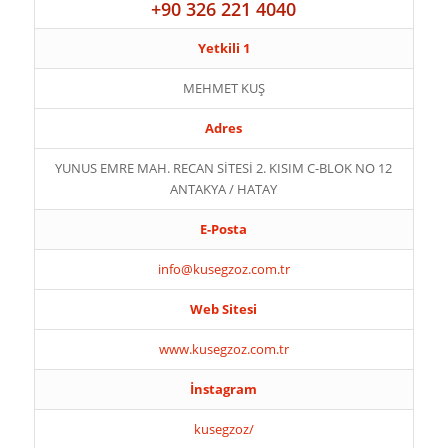
+90 326 221 4040
Yetkili 1
MEHMET KUŞ
Adres
YUNUS EMRE MAH. RECAN SİTESİ 2. KISIM C-BLOK NO 12
ANTAKYA / HATAY
E-Posta
info@kusegzoz.com.tr
Web Sitesi
www.kusegzoz.com.tr
İnstagram
kusegzoz/