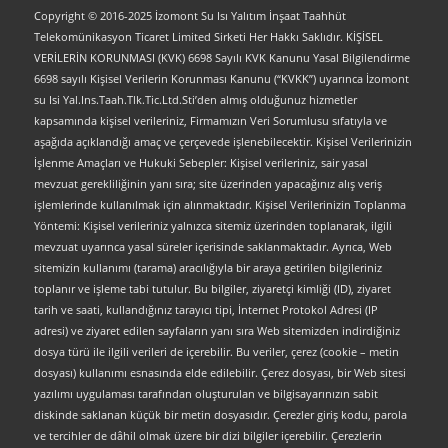
Copyright © 2016-2025 İzomont Su Isı Yalıtım İnşaat Taahhüt
Telekomünikasyon Ticaret Limited Sirketi Her Hakkı Saklıdır. KİŞİSEL
VERİLERİN KORUNMASI (KVK) 6698 Sayılı KVK Kanunu Yasal Bilgilendirme
6698 sayılı Kişisel Verilerin Korunması Kanunu (“KVKK”) uyarınca İzomont
su Isi Yal.Ins.Taah.Tlk.Tic.Ltd.Sti’den almış olduğunuz hizmetler
kapsamında kişisel verileriniz, Firmamızın Veri Sorumlusu sıfatıyla ve
aşağıda açıklandığı amaç ve çerçevede işlenebilecektir. Kişisel Verilerinizin
İşlenme Amaçları ve Hukuki Sebepler: Kişisel verileriniz, sair yasal
mevzuat gerekliliğinin yanı sıra; site üzerinden yapacağınız alış veriş
işlemlerinde kullanılmak için alınmaktadır. Kişisel Verilerinizin Toplanma
Yöntemi: Kişisel verileriniz yalnızca sitemiz üzerinden toplanarak, ilgili
mevzuat uyarınca yasal süreler içerisinde saklanmaktadır. Ayrıca, Web
sitemizin kullanımı (tarama) aracılığıyla bir araya getirilen bilgileriniz
toplanır ve işleme tabi tutulur. Bu bilgiler, ziyaretçi kimliği (ID), ziyaret
tarih ve saati, kullandığınız tarayıcı tipi, İnternet Protokol Adresi (IP
adresi) ve ziyaret edilen sayfaların yanı sıra Web sitemizden indirdiğiniz
dosya türü ile ilgili verileri de içerebilir. Bu veriler, çerez (cookie – metin
dosyası) kullanımı esnasında elde edilebilir. Çerez dosyası, bir Web sitesi
yazılımı uygulaması tarafından oluşturulan ve bilgisayarınızın sabit
diskinde saklanan küçük bir metin dosyasıdır. Çerezler giriş kodu, parola
ve tercihler de dâhil olmak üzere bir dizi bilgiler içerebilir. Çerezlerin