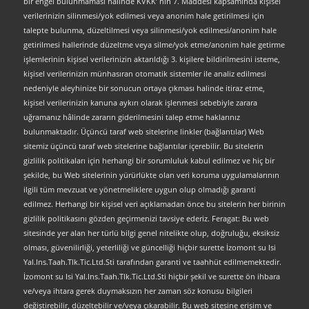
bir engel bulunmaması halinde KVKK’ nın 7. Maddesi kapsamında kişisel
verilerinizin silinmesi/yok edilmesi veya anonim hale getirilmesi için
talepte bulunma, düzeltilmesi veya silinmesi/yok edilmesi/anonim hale
getirilmesi hallerinde düzeltme veya silme/yok etme/anonim hale getirme
işlemlerinin kişisel verilerinizin aktarıldığı 3. kişilere bildirilmesini isteme,
kişisel verilerinizin münhasıran otomatik sistemler ile analiz edilmesi
nedeniyle aleyhinize bir sonucun ortaya çıkması halinde itiraz etme,
kişisel verilerinizin kanuna aykırı olarak işlenmesi sebebiyle zarara
uğramanız hâlinde zararın giderilmesini talep etme haklarınız
bulunmaktadır. Üçüncü taraf web sitelerine linkler (bağlantılar) Web
sitemiz üçüncü taraf web sitelerine bağlantılar içerebilir. Bu sitelerin
gizlilik politikaları için herhangi bir sorumluluk kabul edilmez ve hiç bir
şekilde, bu Web sitelerinin yürürlükte olan veri koruma uygulamalarının
ilgili tüm mevzuat ve yönetmeliklere uygun olup olmadığı garanti
edilmez. Herhangi bir kişisel veri açıklamadan önce bu sitelerin her birinin
gizlilik politikasını gözden geçirmenizi tavsiye ederiz. Feragat: Bu web
sitesinde yer alan her türlü bilgi genel nitelikte olup, doğruluğu, eksiksiz
olması, güvenilirliği, yeterliliği ve güncelliği hiçbir surette İzomont su Isi
Yal.Ins.Taah.Tlk.Tic.Ltd.Sti tarafından garanti ve taahhüt edilmemektedir.
İzomont su Isi Yal.Ins.Taah.Tlk.Tic.Ltd.Sti hiçbir şekil ve surette ön ihbara
ve/veya ihtara gerek duymaksızın her zaman söz konusu bilgileri
değiştirebilir, düzeltebilir ve/veya çıkarabilir. Bu web sitesine erişim ve