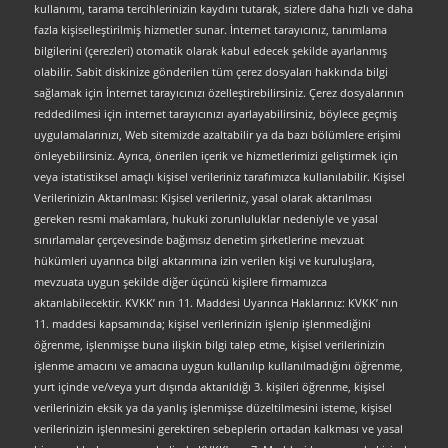
kullanımı, tarama tercihlerinizin kaydını tutarak, sizlere daha hızlı ve daha
fazla kişiselleştirilmiş hizmetler sunar. İnternet tarayıcınız, tanımlama
bilgilerini (çerezleri) otomatik olarak kabul edecek şekilde ayarlanmış
olabilir. Sabit diskinize gönderilen tüm çerez dosyaları hakkında bilgi
sağlamak için İnternet tarayıcınızı özelleştirebilirsiniz. Çerez dosyalarının
reddedilmesi için internet tarayıcınızı ayarlayabilirsiniz, böylece geçmiş
uygulamalarınızı, Web sitemizde azaltabilir ya da bazı bölümlere erişimi
önleyebilirsiniz. Ayrıca, önerilen içerik ve hizmetlerimizi geliştirmek için
veya istatistiksel amaçlı kişisel verileriniz tarafımızca kullanılabilir. Kişisel
Verilerinizin Aktarılması: Kişisel verileriniz, yasal olarak aktarılması
gereken resmi makamlara, hukuki zorunluluklar nedeniyle ve yasal
sınırlamalar çerçevesinde bağımsız denetim şirketlerine mevzuat
hükümleri uyarınca bilgi aktarımına izin verilen kişi ve kuruluşlara,
mevzuata uygun şekilde diğer üçüncü kişilere firmamızca
aktarılabilecektir. KVKK’ nın 11. Maddesi Uyarınca Haklarınız: KVKK’ nın
11. maddesi kapsamında; kişisel verilerinizin işlenip işlenmediğini
öğrenme, işlenmişse buna ilişkin bilgi talep etme, kişisel verilerinizin
işlenme amacını ve amacına uygun kullanılıp kullanılmadığını öğrenme,
yurt içinde ve/veya yurt dışında aktarıldığı 3. kişileri öğrenme, kişisel
verilerinizin eksik ya da yanlış işlenmişse düzeltilmesini isteme, kişisel
verilerinizin işlenmesini gerektiren sebeplerin ortadan kalkması ve yasal