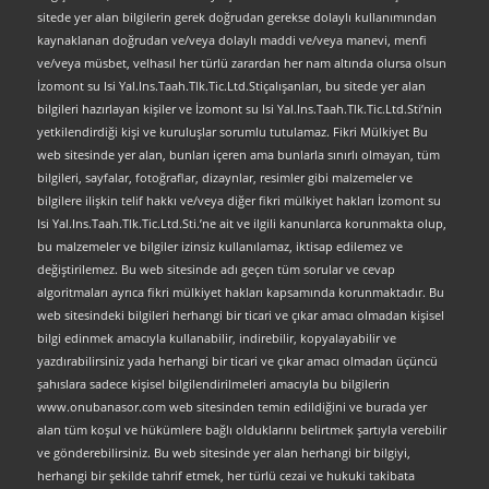
sitede yer alan bilgilerin gerek doğrudan gerekse dolaylı kullanımından
kaynaklanan doğrudan ve/veya dolaylı maddi ve/veya manevi, menfi
ve/veya müsbet, velhasıl her türlü zarardan her nam altında olursa olsun
İzomont su Isi Yal.Ins.Taah.Tlk.Tic.Ltd.Stiçalışanları, bu sitede yer alan
bilgileri hazırlayan kişiler ve İzomont su Isi Yal.Ins.Taah.Tlk.Tic.Ltd.Sti’nin
yetkilendirdiği kişi ve kuruluşlar sorumlu tutulamaz. Fikri Mülkiyet Bu
web sitesinde yer alan, bunları içeren ama bunlarla sınırlı olmayan, tüm
bilgileri, sayfalar, fotoğraflar, dizaynlar, resimler gibi malzemeler ve
bilgilere ilişkin telif hakkı ve/veya diğer fikri mülkiyet hakları İzomont su
Isi Yal.Ins.Taah.Tlk.Tic.Ltd.Sti.’ne ait ve ilgili kanunlarca korunmakta olup,
bu malzemeler ve bilgiler izinsiz kullanılamaz, iktisap edilemez ve
değiştirilemez. Bu web sitesinde adı geçen tüm sorular ve cevap
algoritmaları ayrıca fikri mülkiyet hakları kapsamında korunmaktadır. Bu
web sitesindeki bilgileri herhangi bir ticari ve çıkar amacı olmadan kişisel
bilgi edinmek amacıyla kullanabilir, indirebilir, kopyalayabilir ve
yazdırabilirsiniz yada herhangi bir ticari ve çıkar amacı olmadan üçüncü
şahıslara sadece kişisel bilgilendirilmeleri amacıyla bu bilgilerin
www.onubanasor.com web sitesinden temin edildiğini ve burada yer
alan tüm koşul ve hükümlere bağlı olduklarını belirtmek şartıyla verebilir
ve gönderebilirsiniz. Bu web sitesinde yer alan herhangi bir bilgiyi,
herhangi bir şekilde tahrif etmek, her türlü cezai ve hukuki takibata