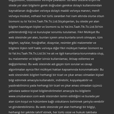
sitede yer alan bilgilerin gerek doğrudan gerekse dolaylı kullanımından
kaynaklanan doğrudan ve/veya dolaylı maddi ve/veya manevi, menfi
ve/veya müsbet, velhasıl her türlü zarardan her nam altında olursa olsun
İzomont su Isi Yal.Ins.Taah.Tlk.Tic.Ltd.Stiçalışanları, bu sitede yer alan
bilgileri hazırlayan kişiler ve İzomont su Isi Yal.Ins.Taah.Tlk.Tic.Ltd.Sti’nin
yetkilendirdiği kişi ve kuruluşlar sorumlu tutulamaz. Fikri Mülkiyet Bu
web sitesinde yer alan, bunları içeren ama bunlarla sınırlı olmayan, tüm
bilgileri, sayfalar, fotoğraflar, dizaynlar, resimler gibi malzemeler ve
bilgilere ilişkin telif hakkı ve/veya diğer fikri mülkiyet hakları İzomont su
Isi Yal.Ins.Taah.Tlk.Tic.Ltd.Sti.’ne ait ve ilgili kanunlarca korunmakta olup,
bu malzemeler ve bilgiler izinsiz kullanılamaz, iktisap edilemez ve
değiştirilemez. Bu web sitesinde adı geçen tüm sorular ve cevap
algoritmaları ayrıca fikri mülkiyet hakları kapsamında korunmaktadır. Bu
web sitesindeki bilgileri herhangi bir ticari ve çıkar amacı olmadan kişisel
bilgi edinmek amacıyla kullanabilir, indirebilir, kopyalayabilir ve
yazdırabilirsiniz yada herhangi bir ticari ve çıkar amacı olmadan üçüncü
şahıslara sadece kişisel bilgilendirilmeleri amacıyla bu bilgilerin
www.onubanasor.com web sitesinden temin edildiğini ve burada yer
alan tüm koşul ve hükümlere bağlı olduklarını belirtmek şartıyla verebilir
ve gönderebilirsiniz. Bu web sitesinde yer alan herhangi bir bilgiyi,
herhangi bir şekilde tahrif etmek, her türlü cezai ve hukuki takibata