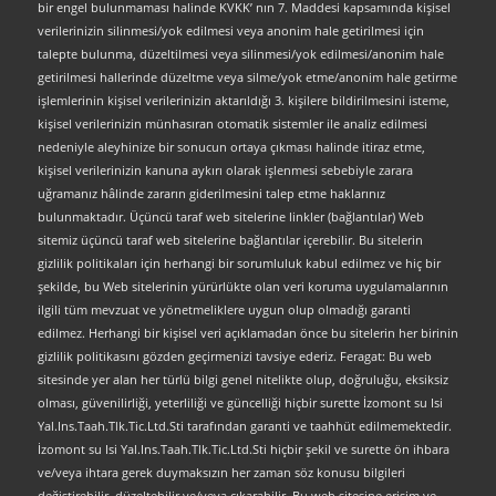
bir engel bulunmaması halinde KVKK’ nın 7. Maddesi kapsamında kişisel
verilerinizin silinmesi/yok edilmesi veya anonim hale getirilmesi için
talepte bulunma, düzeltilmesi veya silinmesi/yok edilmesi/anonim hale
getirilmesi hallerinde düzeltme veya silme/yok etme/anonim hale getirme
işlemlerinin kişisel verilerinizin aktarıldığı 3. kişilere bildirilmesini isteme,
kişisel verilerinizin münhasıran otomatik sistemler ile analiz edilmesi
nedeniyle aleyhinize bir sonucun ortaya çıkması halinde itiraz etme,
kişisel verilerinizin kanuna aykırı olarak işlenmesi sebebiyle zarara
uğramanız hâlinde zararın giderilmesini talep etme haklarınız
bulunmaktadır. Üçüncü taraf web sitelerine linkler (bağlantılar) Web
sitemiz üçüncü taraf web sitelerine bağlantılar içerebilir. Bu sitelerin
gizlilik politikaları için herhangi bir sorumluluk kabul edilmez ve hiç bir
şekilde, bu Web sitelerinin yürürlükte olan veri koruma uygulamalarının
ilgili tüm mevzuat ve yönetmeliklere uygun olup olmadığı garanti
edilmez. Herhangi bir kişisel veri açıklamadan önce bu sitelerin her birinin
gizlilik politikasını gözden geçirmenizi tavsiye ederiz. Feragat: Bu web
sitesinde yer alan her türlü bilgi genel nitelikte olup, doğruluğu, eksiksiz
olması, güvenilirliği, yeterliliği ve güncelliği hiçbir surette İzomont su Isi
Yal.Ins.Taah.Tlk.Tic.Ltd.Sti tarafından garanti ve taahhüt edilmemektedir.
İzomont su Isi Yal.Ins.Taah.Tlk.Tic.Ltd.Sti hiçbir şekil ve surette ön ihbara
ve/veya ihtara gerek duymaksızın her zaman söz konusu bilgileri
değiştirebilir, düzeltebilir ve/veya çıkarabilir. Bu web sitesine erişim ve