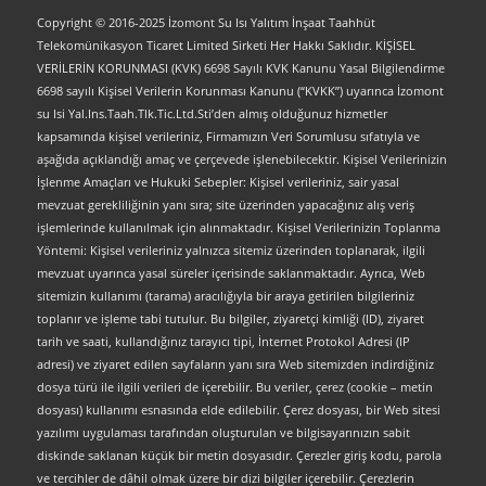
Copyright © 2016-2025 İzomont Su Isı Yalıtım İnşaat Taahhüt
Telekomünikasyon Ticaret Limited Sirketi Her Hakkı Saklıdır. KİŞİSEL
VERİLERİN KORUNMASI (KVK) 6698 Sayılı KVK Kanunu Yasal Bilgilendirme
6698 sayılı Kişisel Verilerin Korunması Kanunu (“KVKK”) uyarınca İzomont
su Isi Yal.Ins.Taah.Tlk.Tic.Ltd.Sti’den almış olduğunuz hizmetler
kapsamında kişisel verileriniz, Firmamızın Veri Sorumlusu sıfatıyla ve
aşağıda açıklandığı amaç ve çerçevede işlenebilecektir. Kişisel Verilerinizin
İşlenme Amaçları ve Hukuki Sebepler: Kişisel verileriniz, sair yasal
mevzuat gerekliliğinin yanı sıra; site üzerinden yapacağınız alış veriş
işlemlerinde kullanılmak için alınmaktadır. Kişisel Verilerinizin Toplanma
Yöntemi: Kişisel verileriniz yalnızca sitemiz üzerinden toplanarak, ilgili
mevzuat uyarınca yasal süreler içerisinde saklanmaktadır. Ayrıca, Web
sitemizin kullanımı (tarama) aracılığıyla bir araya getirilen bilgileriniz
toplanır ve işleme tabi tutulur. Bu bilgiler, ziyaretçi kimliği (ID), ziyaret
tarih ve saati, kullandığınız tarayıcı tipi, İnternet Protokol Adresi (IP
adresi) ve ziyaret edilen sayfaların yanı sıra Web sitemizden indirdiğiniz
dosya türü ile ilgili verileri de içerebilir. Bu veriler, çerez (cookie – metin
dosyası) kullanımı esnasında elde edilebilir. Çerez dosyası, bir Web sitesi
yazılımı uygulaması tarafından oluşturulan ve bilgisayarınızın sabit
diskinde saklanan küçük bir metin dosyasıdır. Çerezler giriş kodu, parola
ve tercihler de dâhil olmak üzere bir dizi bilgiler içerebilir. Çerezlerin