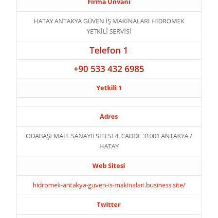
Firma Ünvanı
HATAY ANTAKYA GÜVEN İŞ MAKİNALARI HİDROMEK
YETKİLİ SERVİSİ
Telefon 1
+90 533 432 6985
Yetkili 1
Adres
ODABAŞI MAH. SANAYİİ SİTESİ 4. CADDE 31001 ANTAKYA /
HATAY
Web Sitesi
hidromek-antakya-guven-is-makinalari.business.site/
Twitter