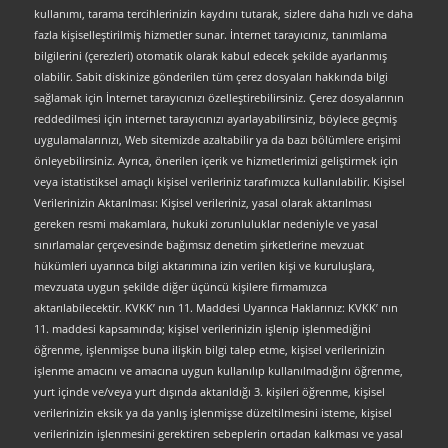
kullanımı, tarama tercihlerinizin kaydını tutarak, sizlere daha hızlı ve daha
fazla kişiselleştirilmiş hizmetler sunar. İnternet tarayıcınız, tanımlama
bilgilerini (çerezleri) otomatik olarak kabul edecek şekilde ayarlanmış
olabilir. Sabit diskinize gönderilen tüm çerez dosyaları hakkında bilgi
sağlamak için İnternet tarayıcınızı özelleştirebilirsiniz. Çerez dosyalarının
reddedilmesi için internet tarayıcınızı ayarlayabilirsiniz, böylece geçmiş
uygulamalarınızı, Web sitemizde azaltabilir ya da bazı bölümlere erişimi
önleyebilirsiniz. Ayrıca, önerilen içerik ve hizmetlerimizi geliştirmek için
veya istatistiksel amaçlı kişisel verileriniz tarafımızca kullanılabilir. Kişisel
Verilerinizin Aktarılması: Kişisel verileriniz, yasal olarak aktarılması
gereken resmi makamlara, hukuki zorunluluklar nedeniyle ve yasal
sınırlamalar çerçevesinde bağımsız denetim şirketlerine mevzuat
hükümleri uyarınca bilgi aktarımına izin verilen kişi ve kuruluşlara,
mevzuata uygun şekilde diğer üçüncü kişilere firmamızca
aktarılabilecektir. KVKK’ nın 11. Maddesi Uyarınca Haklarınız: KVKK’ nın
11. maddesi kapsamında; kişisel verilerinizin işlenip işlenmediğini
öğrenme, işlenmişse buna ilişkin bilgi talep etme, kişisel verilerinizin
işlenme amacını ve amacına uygun kullanılıp kullanılmadığını öğrenme,
yurt içinde ve/veya yurt dışında aktarıldığı 3. kişileri öğrenme, kişisel
verilerinizin eksik ya da yanlış işlenmişse düzeltilmesini isteme, kişisel
verilerinizin işlenmesini gerektiren sebeplerin ortadan kalkması ve yasal