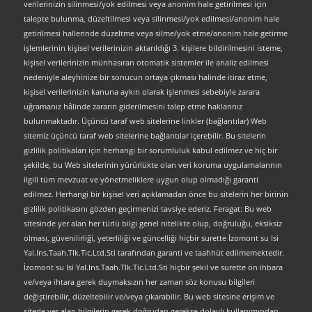
verilerinizin silinmesi/yok edilmesi veya anonim hale getirilmesi için
talepte bulunma, düzeltilmesi veya silinmesi/yok edilmesi/anonim hale
getirilmesi hallerinde düzeltme veya silme/yok etme/anonim hale getirme
işlemlerinin kişisel verilerinizin aktarıldığı 3. kişilere bildirilmesini isteme,
kişisel verilerinizin münhasıran otomatik sistemler ile analiz edilmesi
nedeniyle aleyhinize bir sonucun ortaya çıkması halinde itiraz etme,
kişisel verilerinizin kanuna aykırı olarak işlenmesi sebebiyle zarara
uğramanız hâlinde zararın giderilmesini talep etme haklarınız
bulunmaktadır. Üçüncü taraf web sitelerine linkler (bağlantılar) Web
sitemiz üçüncü taraf web sitelerine bağlantılar içerebilir. Bu sitelerin
gizlilik politikaları için herhangi bir sorumluluk kabul edilmez ve hiç bir
şekilde, bu Web sitelerinin yürürlükte olan veri koruma uygulamalarının
ilgili tüm mevzuat ve yönetmeliklere uygun olup olmadığı garanti
edilmez. Herhangi bir kişisel veri açıklamadan önce bu sitelerin her birinin
gizlilik politikasını gözden geçirmenizi tavsiye ederiz. Feragat: Bu web
sitesinde yer alan her türlü bilgi genel nitelikte olup, doğruluğu, eksiksiz
olması, güvenilirliği, yeterliliği ve güncelliği hiçbir surette İzomont su Isi
Yal.Ins.Taah.Tlk.Tic.Ltd.Sti tarafından garanti ve taahhüt edilmemektedir.
İzomont su Isi Yal.Ins.Taah.Tlk.Tic.Ltd.Sti hiçbir şekil ve surette ön ihbara
ve/veya ihtara gerek duymaksızın her zaman söz konusu bilgileri
değiştirebilir, düzeltebilir ve/veya çıkarabilir. Bu web sitesine erişim ve
sitede yer alan bilgilerin gerek doğrudan gerekse dolaylı kullanımından