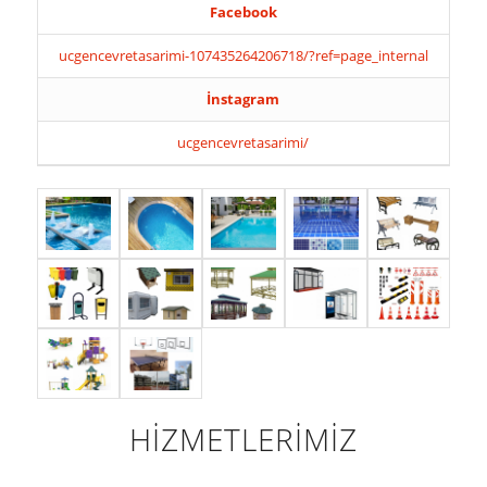
Facebook
ucgencevretasarimi-107435264206718/?ref=page_internal
İnstagram
ucgencevretasarimi/
HİZMETLERİMİZ