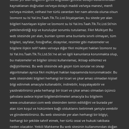
kaynaklanan doğrudan ve/veya dolaylı maddi ve/veya manevi, menfi
ve/veya müsbet, velhasıl her türlü zarardan her nam altında olursa olsun
İzomont su Isi Yal.Ins.Taah.Tlk.Tic.Ltd.Stiçalışanları, bu sitede yer alan
bilgileri hazırlayan kişiler ve İzomont su Isi Yal.Ins.Taah.Tlk.Tic.Ltd.Sti’nin
yetkilendirdiği kişi ve kuruluşlar sorumlu tutulamaz. Fikri Mülkiyet Bu
web sitesinde yer alan, bunları içeren ama bunlarla sınırlı olmayan, tüm
bilgileri, sayfalar, fotoğraflar, dizaynlar, resimler gibi malzemeler ve
bilgilere ilişkin telif hakkı ve/veya diğer fikri mülkiyet hakları İzomont su
Isi Yal.Ins.Taah.Tlk.Tic.Ltd.Sti.’ne ait ve ilgili kanunlarca korunmakta olup,
bu malzemeler ve bilgiler izinsiz kullanılamaz, iktisap edilemez ve
değiştirilemez. Bu web sitesinde adı geçen tüm sorular ve cevap
algoritmaları ayrıca fikri mülkiyet hakları kapsamında korunmaktadır. Bu
web sitesindeki bilgileri herhangi bir ticari ve çıkar amacı olmadan kişisel
bilgi edinmek amacıyla kullanabilir, indirebilir, kopyalayabilir ve
yazdırabilirsiniz yada herhangi bir ticari ve çıkar amacı olmadan üçüncü
şahıslara sadece kişisel bilgilendirilmeleri amacıyla bu bilgilerin
www.onubanasor.com web sitesinden temin edildiğini ve burada yer
alan tüm koşul ve hükümlere bağlı olduklarını belirtmek şartıyla verebilir
ve gönderebilirsiniz. Bu web sitesinde yer alan herhangi bir bilgiyi,
herhangi bir şekilde tahrif etmek, her türlü cezai ve hukuki takibata
neden olacaktır. Yetkili Mahkeme Bu web sitesinin kullanımından doğan