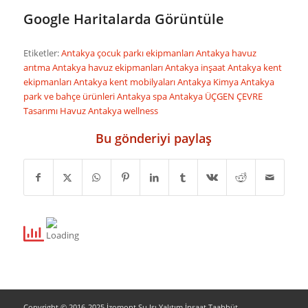
Google Haritalarda Görüntüle
Etiketler:
Antakya çocuk parkı ekipmanları
Antakya havuz
arıtma
Antakya havuz ekipmanları
Antakya inşaat
Antakya kent
ekipmanları
Antakya kent mobilyaları
Antakya Kimya
Antakya
park ve bahçe ürünleri
Antakya spa
Antakya ÜÇGEN ÇEVRE
Tasarımı Havuz
Antakya wellness
Bu gönderiyi paylaş
Copyright © 2016-2025 İzomont Su Isı Yalıtım İnşaat Taahhüt