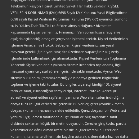
Telekomünikasyon Ticaret Limited Sirketi Her Hakkı Saklıdır. KİŞİSEL
VERİLERİN KORUNMASI (KVK) 6698 Sayılı KVK Kanunu Yasal Bilgilendirme
6698 sayılı Kişisel Verilerin Korunması Kanunu (“KVKK”) uyarınca İzomont
su Isi Yal.Ins.Taah.Tlk.Tic.Ltd.Sti’den almış olduğunuz hizmetler
kapsamında kişisel verileriniz, Firmamızın Veri Sorumlusu sıfatıyla ve
aşağıda açıklandığı amaç ve çerçevede işlenebilecektir. Kişisel Verilerinizin
İşlenme Amaçları ve Hukuki Sebepler: Kişisel verileriniz, sair yasal
mevzuat gerekliliğinin yanı sıra; site üzerinden yapacağınız alış veriş
işlemlerinde kullanılmak için alınmaktadır. Kişisel Verilerinizin Toplanma
Yöntemi: Kişisel verileriniz yalnızca sitemiz üzerinden toplanarak, ilgili
mevzuat uyarınca yasal süreler içerisinde saklanmaktadır. Ayrıca, Web
sitemizin kullanımı (tarama) aracılığıyla bir araya getirilen bilgileriniz
toplanır ve işleme tabi tutulur. Bu bilgiler, ziyaretçi kimliği (ID), ziyaret
tarih ve saati, kullandığınız tarayıcı tipi, İnternet Protokol Adresi (IP
adresi) ve ziyaret edilen sayfaların yanı sıra Web sitemizden indirdiğiniz
dosya türü ile ilgili verileri de içerebilir. Bu veriler, çerez (cookie – metin
dosyası) kullanımı esnasında elde edilebilir. Çerez dosyası, bir Web sitesi
yazılımı uygulaması tarafından oluşturulan ve bilgisayarınızın sabit
diskinde saklanan küçük bir metin dosyasıdır. Çerezler giriş kodu, parola
ve tercihler de dâhil olmak üzere bir dizi bilgiler içerebilir. Çerezlerin
kullanımı, tarama tercihlerinizin kaydını tutarak, sizlere daha hızlı ve daha