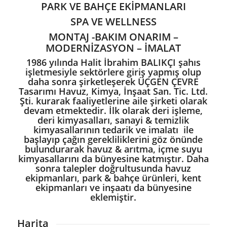
PARK VE BAHÇE EKİPMANLARI
SPA VE WELLNESS
MONTAJ -BAKIM ONARIM –
MODERNİZASYON – İMALAT
1986 yılında Halit İbrahim BALIKÇI şahıs
işletmesiyle sektörlere giriş yapmış olup
daha sonra şirketleşerek ÜÇGEN ÇEVRE
Tasarımı Havuz, Kimya, İnşaat San. Tic. Ltd.
Şti. kurarak faaliyetlerine aile şirketi olarak
devam etmektedir. İlk olarak deri işleme,
deri kimyasalları, sanayi & temizlik
kimyasallarının tedarik ve imalatı ile
başlayıp çağın gerekliliklerini göz önünde
bulundurarak havuz & arıtma, içme suyu
kimyasallarını da bünyesine katmıştır. Daha
sonra talepler doğrultusunda havuz
ekipmanları, park & bahçe ürünleri, kent
ekipmanları ve inşaatı da bünyesine
eklemiştir.
Harita