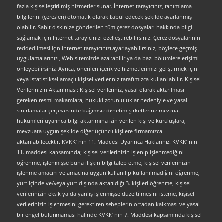
fazla kişiselleştirilmiş hizmetler sunar. İnternet tarayıcınız, tanımlama
bilgilerini (çerezleri) otomatik olarak kabul edecek şekilde ayarlanmış
olabilir. Sabit diskinize gönderilen tüm çerez dosyaları hakkında bilgi
sağlamak için İnternet tarayıcınızı özelleştirebilirsiniz. Çerez dosyalarının
reddedilmesi için internet tarayıcınızı ayarlayabilirsiniz, böylece geçmiş
uygulamalarınızı, Web sitemizde azaltabilir ya da bazı bölümlere erişimi
önleyebilirsiniz. Ayrıca, önerilen içerik ve hizmetlerimizi geliştirmek için
veya istatistiksel amaçlı kişisel verileriniz tarafımızca kullanılabilir. Kişisel
Verilerinizin Aktarılması: Kişisel verileriniz, yasal olarak aktarılması
gereken resmi makamlara, hukuki zorunluluklar nedeniyle ve yasal
sınırlamalar çerçevesinde bağımsız denetim şirketlerine mevzuat
hükümleri uyarınca bilgi aktarımına izin verilen kişi ve kuruluşlara,
mevzuata uygun şekilde diğer üçüncü kişilere firmamızca
aktarılabilecektir. KVKK’ nın 11. Maddesi Uyarınca Haklarınız: KVKK’ nın
11. maddesi kapsamında; kişisel verilerinizin işlenip işlenmediğini
öğrenme, işlenmişse buna ilişkin bilgi talep etme, kişisel verilerinizin
işlenme amacını ve amacına uygun kullanılıp kullanılmadığını öğrenme,
yurt içinde ve/veya yurt dışında aktarıldığı 3. kişileri öğrenme, kişisel
verilerinizin eksik ya da yanlış işlenmişse düzeltilmesini isteme, kişisel
verilerinizin işlenmesini gerektiren sebeplerin ortadan kalkması ve yasal
bir engel bulunmaması halinde KVKK’ nın 7. Maddesi kapsamında kişisel