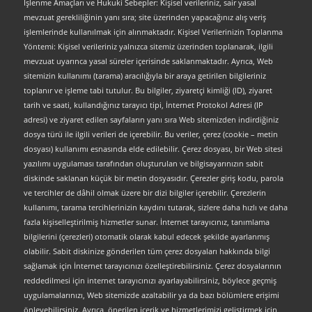
İşlenme Amaçları ve Hukuki Sebepler: Kişisel verileriniz, sair yasal
mevzuat gerekliliğinin yanı sıra; site üzerinden yapacağınız alış veriş
işlemlerinde kullanılmak için alınmaktadır. Kişisel Verilerinizin Toplanma
Yöntemi: Kişisel verileriniz yalnızca sitemiz üzerinden toplanarak, ilgili
mevzuat uyarınca yasal süreler içerisinde saklanmaktadır. Ayrıca, Web
sitemizin kullanımı (tarama) aracılığıyla bir araya getirilen bilgileriniz
toplanır ve işleme tabi tutulur. Bu bilgiler, ziyaretçi kimliği (ID), ziyaret
tarih ve saati, kullandığınız tarayıcı tipi, İnternet Protokol Adresi (IP
adresi) ve ziyaret edilen sayfaların yanı sıra Web sitemizden indirdiğiniz
dosya türü ile ilgili verileri de içerebilir. Bu veriler, çerez (cookie – metin
dosyası) kullanımı esnasında elde edilebilir. Çerez dosyası, bir Web sitesi
yazılımı uygulaması tarafından oluşturulan ve bilgisayarınızın sabit
diskinde saklanan küçük bir metin dosyasıdır. Çerezler giriş kodu, parola
ve tercihler de dâhil olmak üzere bir dizi bilgiler içerebilir. Çerezlerin
kullanımı, tarama tercihlerinizin kaydını tutarak, sizlere daha hızlı ve daha
fazla kişiselleştirilmiş hizmetler sunar. İnternet tarayıcınız, tanımlama
bilgilerini (çerezleri) otomatik olarak kabul edecek şekilde ayarlanmış
olabilir. Sabit diskinize gönderilen tüm çerez dosyaları hakkında bilgi
sağlamak için İnternet tarayıcınızı özelleştirebilirsiniz. Çerez dosyalarının
reddedilmesi için internet tarayıcınızı ayarlayabilirsiniz, böylece geçmiş
uygulamalarınızı, Web sitemizde azaltabilir ya da bazı bölümlere erişimi
önleyebilirsiniz. Ayrıca, önerilen içerik ve hizmetlerimizi geliştirmek için