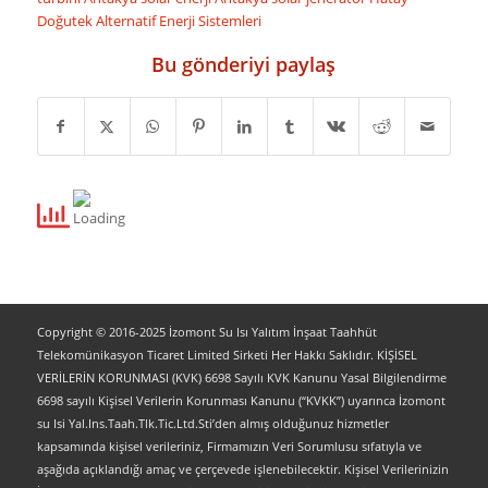
Doğutek Alternatif Enerji Sistemleri
Bu gönderiyi paylaş
Copyright © 2016-2025 İzomont Su Isı Yalıtım İnşaat Taahhüt
Telekomünikasyon Ticaret Limited Sirketi Her Hakkı Saklıdır. KİŞİSEL
VERİLERİN KORUNMASI (KVK) 6698 Sayılı KVK Kanunu Yasal Bilgilendirme
6698 sayılı Kişisel Verilerin Korunması Kanunu (“KVKK”) uyarınca İzomont
su Isi Yal.Ins.Taah.Tlk.Tic.Ltd.Sti’den almış olduğunuz hizmetler
kapsamında kişisel verileriniz, Firmamızın Veri Sorumlusu sıfatıyla ve
aşağıda açıklandığı amaç ve çerçevede işlenebilecektir. Kişisel Verilerinizin