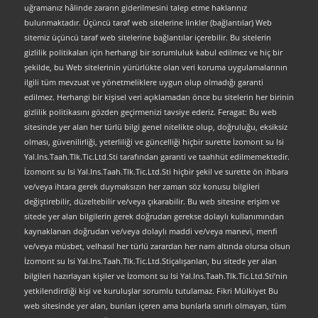
uğramanız hâlinde zararın giderilmesini talep etme haklarınız
bulunmaktadır. Üçüncü taraf web sitelerine linkler (bağlantılar) Web
sitemiz üçüncü taraf web sitelerine bağlantılar içerebilir. Bu sitelerin
gizlilik politikaları için herhangi bir sorumluluk kabul edilmez ve hiç bir
şekilde, bu Web sitelerinin yürürlükte olan veri koruma uygulamalarının
ilgili tüm mevzuat ve yönetmeliklere uygun olup olmadığı garanti
edilmez. Herhangi bir kişisel veri açıklamadan önce bu sitelerin her birinin
gizlilik politikasını gözden geçirmenizi tavsiye ederiz. Feragat: Bu web
sitesinde yer alan her türlü bilgi genel nitelikte olup, doğruluğu, eksiksiz
olması, güvenilirliği, yeterliliği ve güncelliği hiçbir surette İzomont su Isi
Yal.Ins.Taah.Tlk.Tic.Ltd.Sti tarafından garanti ve taahhüt edilmemektedir.
İzomont su Isi Yal.Ins.Taah.Tlk.Tic.Ltd.Sti hiçbir şekil ve surette ön ihbara
ve/veya ihtara gerek duymaksızın her zaman söz konusu bilgileri
değiştirebilir, düzeltebilir ve/veya çıkarabilir. Bu web sitesine erişim ve
sitede yer alan bilgilerin gerek doğrudan gerekse dolaylı kullanımından
kaynaklanan doğrudan ve/veya dolaylı maddi ve/veya manevi, menfi
ve/veya müsbet, velhasıl her türlü zarardan her nam altında olursa olsun
İzomont su Isi Yal.Ins.Taah.Tlk.Tic.Ltd.Stiçalışanları, bu sitede yer alan
bilgileri hazırlayan kişiler ve İzomont su Isi Yal.Ins.Taah.Tlk.Tic.Ltd.Sti’nin
yetkilendirdiği kişi ve kuruluşlar sorumlu tutulamaz. Fikri Mülkiyet Bu
web sitesinde yer alan, bunları içeren ama bunlarla sınırlı olmayan, tüm