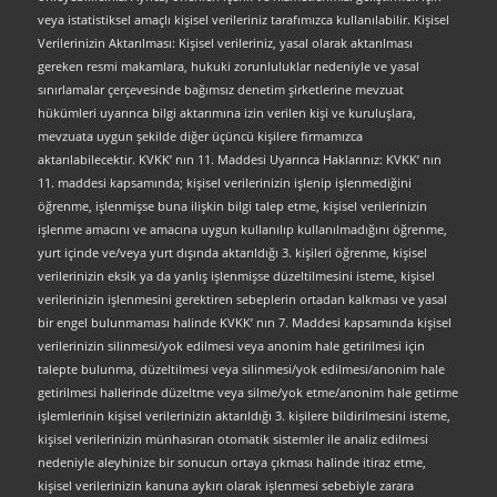
veya istatistiksel amaçlı kişisel verileriniz tarafımızca kullanılabilir. Kişisel
Verilerinizin Aktarılması: Kişisel verileriniz, yasal olarak aktarılması
gereken resmi makamlara, hukuki zorunluluklar nedeniyle ve yasal
sınırlamalar çerçevesinde bağımsız denetim şirketlerine mevzuat
hükümleri uyarınca bilgi aktarımına izin verilen kişi ve kuruluşlara,
mevzuata uygun şekilde diğer üçüncü kişilere firmamızca
aktarılabilecektir. KVKK’ nın 11. Maddesi Uyarınca Haklarınız: KVKK’ nın
11. maddesi kapsamında; kişisel verilerinizin işlenip işlenmediğini
öğrenme, işlenmişse buna ilişkin bilgi talep etme, kişisel verilerinizin
işlenme amacını ve amacına uygun kullanılıp kullanılmadığını öğrenme,
yurt içinde ve/veya yurt dışında aktarıldığı 3. kişileri öğrenme, kişisel
verilerinizin eksik ya da yanlış işlenmişse düzeltilmesini isteme, kişisel
verilerinizin işlenmesini gerektiren sebeplerin ortadan kalkması ve yasal
bir engel bulunmaması halinde KVKK’ nın 7. Maddesi kapsamında kişisel
verilerinizin silinmesi/yok edilmesi veya anonim hale getirilmesi için
talepte bulunma, düzeltilmesi veya silinmesi/yok edilmesi/anonim hale
getirilmesi hallerinde düzeltme veya silme/yok etme/anonim hale getirme
işlemlerinin kişisel verilerinizin aktarıldığı 3. kişilere bildirilmesini isteme,
kişisel verilerinizin münhasıran otomatik sistemler ile analiz edilmesi
nedeniyle aleyhinize bir sonucun ortaya çıkması halinde itiraz etme,
kişisel verilerinizin kanuna aykırı olarak işlenmesi sebebiyle zarara