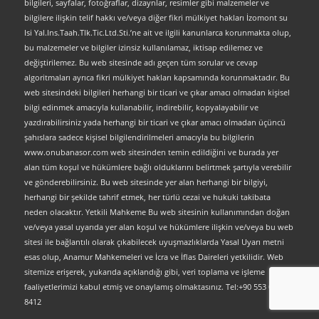
bilgileri, sayfalar, fotoğraflar, dizaynlar, resimler gibi malzemeler ve
bilgilere ilişkin telif hakkı ve/veya diğer fikri mülkiyet hakları İzomont su
Isi Yal.Ins.Taah.Tlk.Tic.Ltd.Sti.’ne ait ve ilgili kanunlarca korunmakta olup,
bu malzemeler ve bilgiler izinsiz kullanılamaz, iktisap edilemez ve
değiştirilemez. Bu web sitesinde adı geçen tüm sorular ve cevap
algoritmaları ayrıca fikri mülkiyet hakları kapsamında korunmaktadır. Bu
web sitesindeki bilgileri herhangi bir ticari ve çıkar amacı olmadan kişisel
bilgi edinmek amacıyla kullanabilir, indirebilir, kopyalayabilir ve
yazdırabilirsiniz yada herhangi bir ticari ve çıkar amacı olmadan üçüncü
şahıslara sadece kişisel bilgilendirilmeleri amacıyla bu bilgilerin
www.onubanasor.com web sitesinden temin edildiğini ve burada yer
alan tüm koşul ve hükümlere bağlı olduklarını belirtmek şartıyla verebilir
ve gönderebilirsiniz. Bu web sitesinde yer alan herhangi bir bilgiyi,
herhangi bir şekilde tahrif etmek, her türlü cezai ve hukuki takibata
neden olacaktır. Yetkili Mahkeme Bu web sitesinin kullanımından doğan
ve/veya yasal uyarıda yer alan koşul ve hükümlere ilişkin ve/veya bu web
sitesi ile bağlantılı olarak çıkabilecek uyuşmazlıklarda Yasal Uyarı metni
esas olup, Anamur Mahkemeleri ve İcra ve İflas Daireleri yetkilidir. Web
sitemize erişerek, yukarıda açıklandığı gibi, veri toplama ve işleme
faaliyetlerimizi kabul etmiş ve onaylamış olmaktasınız. Tel:+90 553 063
8412