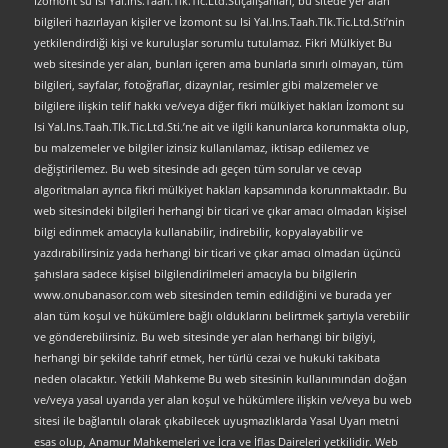
İzomont su Isi Yal.Ins.Taah.Tlk.Tic.Ltd.Stiçalışanları, bu sitede yer alan
bilgileri hazırlayan kişiler ve İzomont su Isi Yal.Ins.Taah.Tlk.Tic.Ltd.Sti’nin
yetkilendirdiği kişi ve kuruluşlar sorumlu tutulamaz. Fikri Mülkiyet Bu
web sitesinde yer alan, bunları içeren ama bunlarla sınırlı olmayan, tüm
bilgileri, sayfalar, fotoğraflar, dizaynlar, resimler gibi malzemeler ve
bilgilere ilişkin telif hakkı ve/veya diğer fikri mülkiyet hakları İzomont su
Isi Yal.Ins.Taah.Tlk.Tic.Ltd.Sti.’ne ait ve ilgili kanunlarca korunmakta olup,
bu malzemeler ve bilgiler izinsiz kullanılamaz, iktisap edilemez ve
değiştirilemez. Bu web sitesinde adı geçen tüm sorular ve cevap
algoritmaları ayrıca fikri mülkiyet hakları kapsamında korunmaktadır. Bu
web sitesindeki bilgileri herhangi bir ticari ve çıkar amacı olmadan kişisel
bilgi edinmek amacıyla kullanabilir, indirebilir, kopyalayabilir ve
yazdırabilirsiniz yada herhangi bir ticari ve çıkar amacı olmadan üçüncü
şahıslara sadece kişisel bilgilendirilmeleri amacıyla bu bilgilerin
www.onubanasor.com web sitesinden temin edildiğini ve burada yer
alan tüm koşul ve hükümlere bağlı olduklarını belirtmek şartıyla verebilir
ve gönderebilirsiniz. Bu web sitesinde yer alan herhangi bir bilgiyi,
herhangi bir şekilde tahrif etmek, her türlü cezai ve hukuki takibata
neden olacaktır. Yetkili Mahkeme Bu web sitesinin kullanımından doğan
ve/veya yasal uyarıda yer alan koşul ve hükümlere ilişkin ve/veya bu web
sitesi ile bağlantılı olarak çıkabilecek uyuşmazlıklarda Yasal Uyarı metni
esas olup, Anamur Mahkemeleri ve İcra ve İflas Daireleri yetkilidir. Web