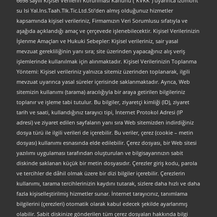
6698 sayılı Kişisel Verilerin Korunması Kanunu (“KVKK”) uyarınca İzomont
su Isi Yal.Ins.Taah.Tlk.Tic.Ltd.Sti’den almış olduğunuz hizmetler
kapsamında kişisel verileriniz, Firmamızın Veri Sorumlusu sıfatıyla ve
aşağıda açıklandığı amaç ve çerçevede işlenebilecektir. Kişisel Verilerinizin
İşlenme Amaçları ve Hukuki Sebepler: Kişisel verileriniz, sair yasal
mevzuat gerekliliğinin yanı sıra; site üzerinden yapacağınız alış veriş
işlemlerinde kullanılmak için alınmaktadır. Kişisel Verilerinizin Toplanma
Yöntemi: Kişisel verileriniz yalnızca sitemiz üzerinden toplanarak, ilgili
mevzuat uyarınca yasal süreler içerisinde saklanmaktadır. Ayrıca, Web
sitemizin kullanımı (tarama) aracılığıyla bir araya getirilen bilgileriniz
toplanır ve işleme tabi tutulur. Bu bilgiler, ziyaretçi kimliği (ID), ziyaret
tarih ve saati, kullandığınız tarayıcı tipi, İnternet Protokol Adresi (IP
adresi) ve ziyaret edilen sayfaların yanı sıra Web sitemizden indirdiğiniz
dosya türü ile ilgili verileri de içerebilir. Bu veriler, çerez (cookie – metin
dosyası) kullanımı esnasında elde edilebilir. Çerez dosyası, bir Web sitesi
yazılımı uygulaması tarafından oluşturulan ve bilgisayarınızın sabit
diskinde saklanan küçük bir metin dosyasıdır. Çerezler giriş kodu, parola
ve tercihler de dâhil olmak üzere bir dizi bilgiler içerebilir. Çerezlerin
kullanımı, tarama tercihlerinizin kaydını tutarak, sizlere daha hızlı ve daha
fazla kişiselleştirilmiş hizmetler sunar. İnternet tarayıcınız, tanımlama
bilgilerini (çerezleri) otomatik olarak kabul edecek şekilde ayarlanmış
olabilir. Sabit diskinize gönderilen tüm çerez dosyaları hakkında bilgi