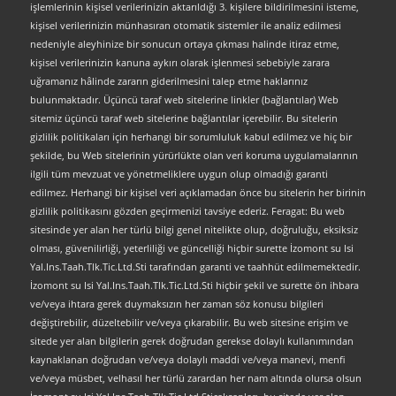
işlemlerinin kişisel verilerinizin aktarıldığı 3. kişilere bildirilmesini isteme,
kişisel verilerinizin münhasıran otomatik sistemler ile analiz edilmesi
nedeniyle aleyhinize bir sonucun ortaya çıkması halinde itiraz etme,
kişisel verilerinizin kanuna aykırı olarak işlenmesi sebebiyle zarara
uğramanız hâlinde zararın giderilmesini talep etme haklarınız
bulunmaktadır. Üçüncü taraf web sitelerine linkler (bağlantılar) Web
sitemiz üçüncü taraf web sitelerine bağlantılar içerebilir. Bu sitelerin
gizlilik politikaları için herhangi bir sorumluluk kabul edilmez ve hiç bir
şekilde, bu Web sitelerinin yürürlükte olan veri koruma uygulamalarının
ilgili tüm mevzuat ve yönetmeliklere uygun olup olmadığı garanti
edilmez. Herhangi bir kişisel veri açıklamadan önce bu sitelerin her birinin
gizlilik politikasını gözden geçirmenizi tavsiye ederiz. Feragat: Bu web
sitesinde yer alan her türlü bilgi genel nitelikte olup, doğruluğu, eksiksiz
olması, güvenilirliği, yeterliliği ve güncelliği hiçbir surette İzomont su Isi
Yal.Ins.Taah.Tlk.Tic.Ltd.Sti tarafından garanti ve taahhüt edilmemektedir.
İzomont su Isi Yal.Ins.Taah.Tlk.Tic.Ltd.Sti hiçbir şekil ve surette ön ihbara
ve/veya ihtara gerek duymaksızın her zaman söz konusu bilgileri
değiştirebilir, düzeltebilir ve/veya çıkarabilir. Bu web sitesine erişim ve
sitede yer alan bilgilerin gerek doğrudan gerekse dolaylı kullanımından
kaynaklanan doğrudan ve/veya dolaylı maddi ve/veya manevi, menfi
ve/veya müsbet, velhasıl her türlü zarardan her nam altında olursa olsun