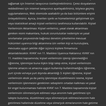
sağlamak için İnternet tarayıcınızı özelleştirebilirsiniz. Çerez dosyalarının
reddedilmesi için internet tarayıcınızı ayarlayabilirsiniz, böylece geçmiş
uygulamalarınızı, Web sitemizde azaltabilir ya da bazı bölümlere erişimi
önleyebilirsiniz. Ayrıca, önerilen içerik ve hizmetlerimizi geliştirmek için
veya istatistiksel amaçlı kişisel verileriniz tarafımızca kullanılabilir. Kişisel
Verilerinizin Aktarılması: Kişisel verileriniz, yasal olarak aktarılması
gereken resmi makamlara, hukuki zorunluluklar nedeniyle ve yasal
sınırlamalar çerçevesinde bağımsız denetim şirketlerine mevzuat
hükümleri uyarınca bilgi aktarımına izin verilen kişi ve kuruluşlara,
mevzuata uygun şekilde diğer üçüncü kişilere firmamızca
aktarılabilecektir. KVKK’ nın 11. Maddesi Uyarınca Haklarınız: KVKK’ nın
11. maddesi kapsamında; kişisel verilerinizin işlenip işlenmediğini
öğrenme, işlenmişse buna ilişkin bilgi talep etme, kişisel verilerinizin
işlenme amacını ve amacına uygun kullanılıp kullanılmadığını öğrenme,
yurt içinde ve/veya yurt dışında aktarıldığı 3. kişileri öğrenme, kişisel
verilerinizin eksik ya da yanlış işlenmişse düzeltilmesini isteme, kişisel
verilerinizin işlenmesini gerektiren sebeplerin ortadan kalkması ve yasal
bir engel bulunmaması halinde KVKK’ nın 7. Maddesi kapsamında kişisel
verilerinizin silinmesi/yok edilmesi veya anonim hale getirilmesi için
talepte bulunma, düzeltilmesi veya silinmesi/yok edilmesi/anonim hale
getirilmesi hallerinde düzeltme veya silme/yok etme/anonim hale getirme