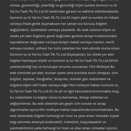
olması, güvenilirliği, yeterliliği ve güncelliği hiçbir surette İzomont su Isi
Yal.Ins.Taah.Tlk.Tic.Ltd.Sti tarafından garanti ve taahhüt edilmemektedir.
İzomont su Isi Yal.Ins.Taah.Tlk.Tic.Ltd.Sti hiçbir şekil ve surette ön ihbara
ve/veya ihtara gerek duymaksızın her zaman söz konusu bilgileri
değiştirebilir, düzeltebilir ve/veya çıkarabilir. Bu web sitesine erişim ve
sitede yer alan bilgilerin gerek doğrudan gerekse dolaylı kullanımından
kaynaklanan doğrudan ve/veya dolaylı maddi ve/veya manevi, menfi
ve/veya müsbet, velhasıl her türlü zarardan her nam altında olursa olsun
İzomont su Isi Yal.Ins.Taah.Tlk.Tic.Ltd.Stiçalışanları, bu sitede yer alan
bilgileri hazırlayan kişiler ve İzomont su Isi Yal.Ins.Taah.Tlk.Tic.Ltd.Sti’nin
yetkilendirdiği kişi ve kuruluşlar sorumlu tutulamaz. Fikri Mülkiyet Bu
web sitesinde yer alan, bunları içeren ama bunlarla sınırlı olmayan, tüm
bilgileri, sayfalar, fotoğraflar, dizaynlar, resimler gibi malzemeler ve
bilgilere ilişkin telif hakkı ve/veya diğer fikri mülkiyet hakları İzomont su
Isi Yal.Ins.Taah.Tlk.Tic.Ltd.Sti.’ne ait ve ilgili kanunlarca korunmakta olup,
bu malzemeler ve bilgiler izinsiz kullanılamaz, iktisap edilemez ve
değiştirilemez. Bu web sitesinde adı geçen tüm sorular ve cevap
algoritmaları ayrıca fikri mülkiyet hakları kapsamında korunmaktadır. Bu
web sitesindeki bilgileri herhangi bir ticari ve çıkar amacı olmadan kişisel
bilgi edinmek amacıyla kullanabilir, indirebilir, kopyalayabilir ve
yazdırabilirsiniz yada herhangi bir ticari ve çıkar amacı olmadan üçüncü