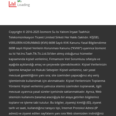
Copyright © 2016-2025 İzomont Su Isı Yalıtım İnşaat Taahhüt
Telekomünikasyon Ticaret Limited Sirketi Her Hakkı Saklıdır. KİŞİSEL
VERİLERİN KORUNMASI (KVK) 6698 Sayılı KVK Kanunu Yasal Bilgilendirme
6698 sayılı Kişisel Verilerin Korunması Kanunu (“KVKK”) uyarınca İzomont
su Isi Yal.Ins.Taah.Tlk.Tic.Ltd.Sti’den almış olduğunuz hizmetler
kapsamında kişisel verileriniz, Firmamızın Veri Sorumlusu sıfatıyla ve
aşağıda açıklandığı amaç ve çerçevede işlenebilecektir. Kişisel Verilerinizin
İşlenme Amaçları ve Hukuki Sebepler: Kişisel verileriniz, sair yasal
mevzuat gerekliliğinin yanı sıra; site üzerinden yapacağınız alış veriş
işlemlerinde kullanılmak için alınmaktadır. Kişisel Verilerinizin Toplanma
Yöntemi: Kişisel verileriniz yalnızca sitemiz üzerinden toplanarak, ilgili
mevzuat uyarınca yasal süreler içerisinde saklanmaktadır. Ayrıca, Web
sitemizin kullanımı (tarama) aracılığıyla bir araya getirilen bilgileriniz
toplanır ve işleme tabi tutulur. Bu bilgiler, ziyaretçi kimliği (ID), ziyaret
tarih ve saati, kullandığınız tarayıcı tipi, İnternet Protokol Adresi (IP
adresi) ve ziyaret edilen sayfaların yanı sıra Web sitemizden indirdiğiniz