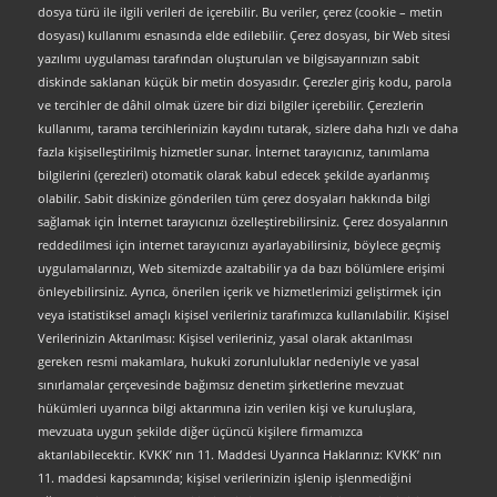
dosya türü ile ilgili verileri de içerebilir. Bu veriler, çerez (cookie – metin
dosyası) kullanımı esnasında elde edilebilir. Çerez dosyası, bir Web sitesi
yazılımı uygulaması tarafından oluşturulan ve bilgisayarınızın sabit
diskinde saklanan küçük bir metin dosyasıdır. Çerezler giriş kodu, parola
ve tercihler de dâhil olmak üzere bir dizi bilgiler içerebilir. Çerezlerin
kullanımı, tarama tercihlerinizin kaydını tutarak, sizlere daha hızlı ve daha
fazla kişiselleştirilmiş hizmetler sunar. İnternet tarayıcınız, tanımlama
bilgilerini (çerezleri) otomatik olarak kabul edecek şekilde ayarlanmış
olabilir. Sabit diskinize gönderilen tüm çerez dosyaları hakkında bilgi
sağlamak için İnternet tarayıcınızı özelleştirebilirsiniz. Çerez dosyalarının
reddedilmesi için internet tarayıcınızı ayarlayabilirsiniz, böylece geçmiş
uygulamalarınızı, Web sitemizde azaltabilir ya da bazı bölümlere erişimi
önleyebilirsiniz. Ayrıca, önerilen içerik ve hizmetlerimizi geliştirmek için
veya istatistiksel amaçlı kişisel verileriniz tarafımızca kullanılabilir. Kişisel
Verilerinizin Aktarılması: Kişisel verileriniz, yasal olarak aktarılması
gereken resmi makamlara, hukuki zorunluluklar nedeniyle ve yasal
sınırlamalar çerçevesinde bağımsız denetim şirketlerine mevzuat
hükümleri uyarınca bilgi aktarımına izin verilen kişi ve kuruluşlara,
mevzuata uygun şekilde diğer üçüncü kişilere firmamızca
aktarılabilecektir. KVKK’ nın 11. Maddesi Uyarınca Haklarınız: KVKK’ nın
11. maddesi kapsamında; kişisel verilerinizin işlenip işlenmediğini