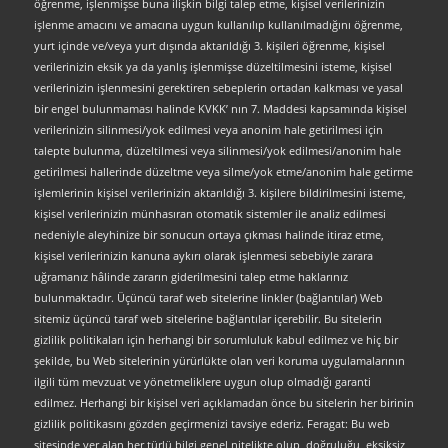
öğrenme, işlenmişse buna ilişkin bilgi talep etme, kişisel verilerinizin
işlenme amacını ve amacına uygun kullanılıp kullanılmadığını öğrenme,
yurt içinde ve/veya yurt dışında aktarıldığı 3. kişileri öğrenme, kişisel
verilerinizin eksik ya da yanlış işlenmişse düzeltilmesini isteme, kişisel
verilerinizin işlenmesini gerektiren sebeplerin ortadan kalkması ve yasal
bir engel bulunmaması halinde KVKK’ nın 7. Maddesi kapsamında kişisel
verilerinizin silinmesi/yok edilmesi veya anonim hale getirilmesi için
talepte bulunma, düzeltilmesi veya silinmesi/yok edilmesi/anonim hale
getirilmesi hallerinde düzeltme veya silme/yok etme/anonim hale getirme
işlemlerinin kişisel verilerinizin aktarıldığı 3. kişilere bildirilmesini isteme,
kişisel verilerinizin münhasıran otomatik sistemler ile analiz edilmesi
nedeniyle aleyhinize bir sonucun ortaya çıkması halinde itiraz etme,
kişisel verilerinizin kanuna aykırı olarak işlenmesi sebebiyle zarara
uğramanız hâlinde zararın giderilmesini talep etme haklarınız
bulunmaktadır. Üçüncü taraf web sitelerine linkler (bağlantılar) Web
sitemiz üçüncü taraf web sitelerine bağlantılar içerebilir. Bu sitelerin
gizlilik politikaları için herhangi bir sorumluluk kabul edilmez ve hiç bir
şekilde, bu Web sitelerinin yürürlükte olan veri koruma uygulamalarının
ilgili tüm mevzuat ve yönetmeliklere uygun olup olmadığı garanti
edilmez. Herhangi bir kişisel veri açıklamadan önce bu sitelerin her birinin
gizlilik politikasını gözden geçirmenizi tavsiye ederiz. Feragat: Bu web
sitesinde yer alan her türlü bilgi genel nitelikte olup, doğruluğu, eksiksiz