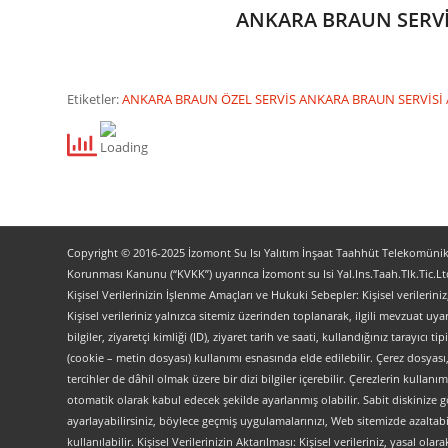
ANKARA BRAUN SERVİ
Etiketler:
ANKARA BRAUN ÖZEL SERVİS
ANKARA BRAUN SERVİSİ
Copyright © 2016-2025 İzomont Su Isı Yalıtım İnşaat Taahhüt Telekomünikas
Korunması Kanunu (“KVKK”) uyarınca İzomont su Isi Yal.Ins.Taah.Tlk.Tic.Ltd
Kişisel Verilerinizin İşlenme Amaçları ve Hukuki Sebepler: Kişisel verilerini
Kişisel verileriniz yalnızca sitemiz üzerinden toplanarak, ilgili mevzuat uyar
bilgiler, ziyaretçi kimliği (ID), ziyaret tarih ve saati, kullandığınız tarayıcı 
(cookie – metin dosyası) kullanımı esnasında elde edilebilir. Çerez dosyası
tercihler de dâhil olmak üzere bir dizi bilgiler içerebilir. Çerezlerin kullanım
otomatik olarak kabul edecek şekilde ayarlanmış olabilir. Sabit diskinize gö
ayarlayabilirsiniz, böylece geçmiş uygulamalarınızı, Web sitemizde azaltabilir
kullanılabilir. Kişisel Verilerinizin Aktarılması: Kişisel verileriniz, yas