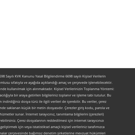
 Sayılı KVK Kanunu Yasal Bilgilendirme 6698 sayılı Kişisel Verilerin
lusu sıfatıyla ve aşağıda açıklandığı amaç ve çerçevede işlenebilecektir.
lerinde kullanılmak için alınmaktadır. Kişisel Verilerinizin Toplanma Yöntemi:
lığıyla bir araya getirilen bilgileriniz toplanır ve işleme tabi tutulur. Bu
indirdiğiniz dosya türü ile ilgili verileri de içerebilir. Bu veriler, çerez
kinde saklanan küçük bir metin dosyasıdır. Çerezler giriş kodu, parola ve
 hizmetler sunar. İnternet tarayıcınız, tanımlama bilgilerini (çerezleri)
bilirsiniz. Çerez dosyalarının reddedilmesi için internet tarayıcınızı
liştirmek için veya istatistiksel amaçlı kişisel verileriniz tarafımızca
ırlamalar çerçevesinde bağımsız denetim şirketlerine mevzuat hükümleri