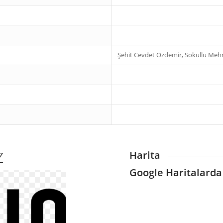
Şehit Cevdet Özdemir, Sokullu Meh
Z
Harita
Google Haritalarda