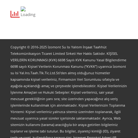
Copyright © 2016-2025 İzomont Su Isı Yalıtım İnşaat Taahhüt
Telekomünikasyon Ticaret Limited Sirketi Her Hakkı Saklıdır. KİŞİSEL
VERİLERİN KORUNMASI (KVK) 6698 Sayılı KVK Kanunu Yasal Bilgilendirme
6698 sayılı Kişisel Verilerin Korunması Kanunu (“KVKK”) uyarınca İzomont
su Isi Yal.Ins.Taah.Tlk.Tic.Ltd.Sti’den almış olduğunuz hizmetler
kapsamında kişisel verileriniz, Firmamızın Veri Sorumlusu sıfatıyla ve
aşağıda açıklandığı amaç ve çerçevede işlenebilecektir. Kişisel Verilerinizin
İşlenme Amaçları ve Hukuki Sebepler: Kişisel verileriniz, sair yasal
mevzuat gerekliliğinin yanı sıra; site üzerinden yapacağınız alış veriş
işlemlerinde kullanılmak için alınmaktadır. Kişisel Verilerinizin Toplanma
Yöntemi: Kişisel verileriniz yalnızca sitemiz üzerinden toplanarak, ilgili
mevzuat uyarınca yasal süreler içerisinde saklanmaktadır. Ayrıca, Web
sitemizin kullanımı (tarama) aracılığıyla bir araya getirilen bilgileriniz
toplanır ve işleme tabi tutulur. Bu bilgiler, ziyaretçi kimliği (ID), ziyaret
tarih ve saati, kullandığınız tarayıcı tipi, İnternet Protokol Adresi (IP