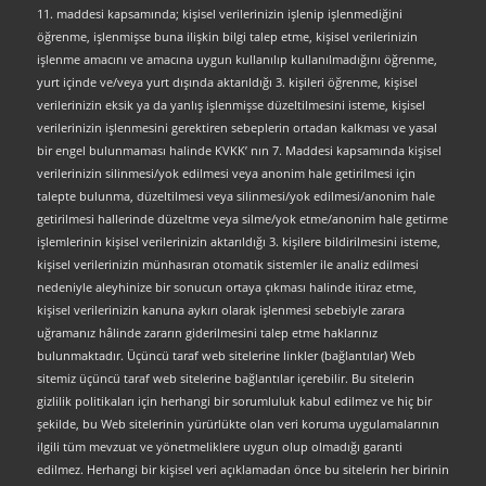
11. maddesi kapsamında; kişisel verilerinizin işlenip işlenmediğini
öğrenme, işlenmişse buna ilişkin bilgi talep etme, kişisel verilerinizin
işlenme amacını ve amacına uygun kullanılıp kullanılmadığını öğrenme,
yurt içinde ve/veya yurt dışında aktarıldığı 3. kişileri öğrenme, kişisel
verilerinizin eksik ya da yanlış işlenmişse düzeltilmesini isteme, kişisel
verilerinizin işlenmesini gerektiren sebeplerin ortadan kalkması ve yasal
bir engel bulunmaması halinde KVKK’ nın 7. Maddesi kapsamında kişisel
verilerinizin silinmesi/yok edilmesi veya anonim hale getirilmesi için
talepte bulunma, düzeltilmesi veya silinmesi/yok edilmesi/anonim hale
getirilmesi hallerinde düzeltme veya silme/yok etme/anonim hale getirme
işlemlerinin kişisel verilerinizin aktarıldığı 3. kişilere bildirilmesini isteme,
kişisel verilerinizin münhasıran otomatik sistemler ile analiz edilmesi
nedeniyle aleyhinize bir sonucun ortaya çıkması halinde itiraz etme,
kişisel verilerinizin kanuna aykırı olarak işlenmesi sebebiyle zarara
uğramanız hâlinde zararın giderilmesini talep etme haklarınız
bulunmaktadır. Üçüncü taraf web sitelerine linkler (bağlantılar) Web
sitemiz üçüncü taraf web sitelerine bağlantılar içerebilir. Bu sitelerin
gizlilik politikaları için herhangi bir sorumluluk kabul edilmez ve hiç bir
şekilde, bu Web sitelerinin yürürlükte olan veri koruma uygulamalarının
ilgili tüm mevzuat ve yönetmeliklere uygun olup olmadığı garanti
edilmez. Herhangi bir kişisel veri açıklamadan önce bu sitelerin her birinin