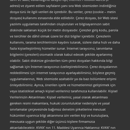
adresi) ve ziyaret edilen sayfaların yanı sıra Web sitemizden indirdiğiniz
dosya türü ile ilgili verileri de içerebilir. Bu veriler, çerez (cookie – metin
dosyası) kullanımı esnasında elde edilebilir. Çerez dosyası, bir Web sitesi
yazılımı uygulaması tarafından oluşturulan ve bilgisayarınızın sabit
diskinde saklanan küçük bir metin dosyasıdır. Çerezler giriş kodu, parola
ve tercihler de dâhil olmak üzere bir dizi bilgiler içerebilir. Çerezlerin
kullanımı, tarama tercihlerinizin kaydını tutarak, sizlere daha hızlı ve daha
fazla kişiselleştirilmiş hizmetler sunar. İnternet tarayıcınız, tanımlama
bilgilerini (çerezleri) otomatik olarak kabul edecek şekilde ayarlanmış
olabilir. Sabit diskinize gönderilen tüm çerez dosyaları hakkında bilgi
sağlamak için İnternet tarayıcınızı özelleştirebilirsiniz. Çerez dosyalarının
reddedilmesi için internet tarayıcınızı ayarlayabilirsiniz, böylece geçmiş
uygulamalarınızı, Web sitemizde azaltabilir ya da bazı bölümlere erişimi
önleyebilirsiniz. Ayrıca, önerilen içerik ve hizmetlerimizi geliştirmek için
veya istatistiksel amaçlı kişisel verileriniz tarafımızca kullanılabilir. Kişisel
Verilerinizin Aktarılması: Kişisel verileriniz, yasal olarak aktarılması
gereken resmi makamlara, hukuki zorunluluklar nedeniyle ve yasal
sınırlamalar çerçevesinde bağımsız denetim şirketlerine mevzuat
hükümleri uyarınca bilgi aktarımına izin verilen kişi ve kuruluşlara,
mevzuata uygun şekilde diğer üçüncü kişilere firmamızca
aktarılabilecektir. KVKK’ nın 11. Maddesi Uyarınca Haklarınız: KVKK’ nın