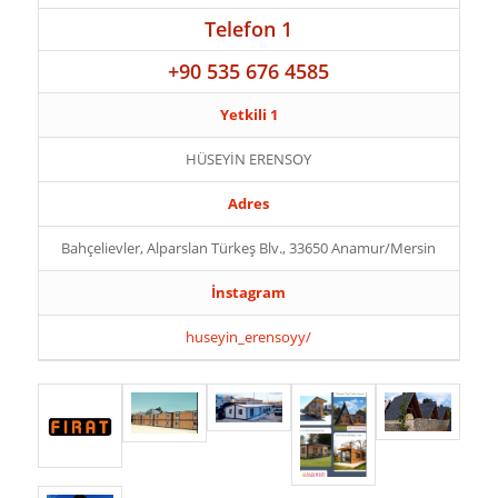
Telefon 1
+90 535 676 4585
Yetkili 1
HÜSEYİN ERENSOY
Adres
Bahçelievler, Alparslan Türkeş Blv., 33650 Anamur/Mersin
İnstagram
huseyin_erensoyy/