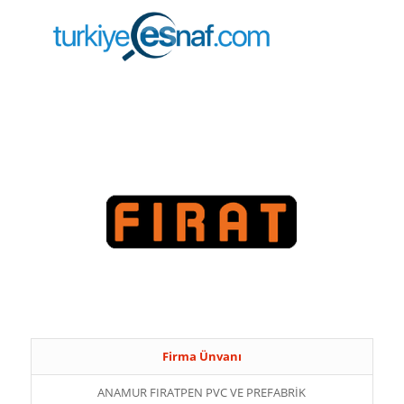
Firma Ünvanı
ANAMUR FIRATPEN PVC VE PREFABRİK