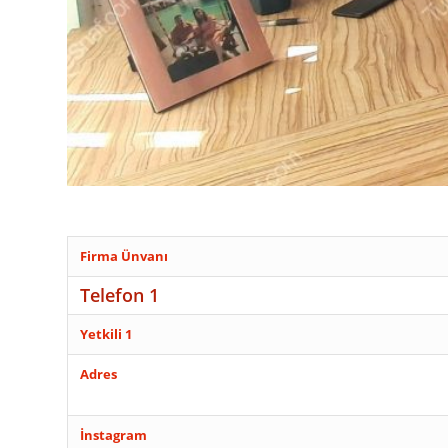
Firma Ünvanı
Telefon 1
Yetkili 1
Adres
İnstagram