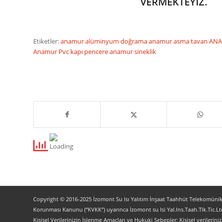
VERMEKTEYİZ.
Etiketler:
anamur alüminyum doğrama
anamur asma tavan
ANA
Anamur Pvc kapı pencere
anamur sineklik
Copyright © 2016-2025 İzomont Su Isı Yalıtım İnşaat Taahhüt Telekomünikas
Korunması Kanunu (“KVKK”) uyarınca İzomont su Isi Yal.Ins.Taah.Tlk.Tic.Ltd
Kişisel Verilerinizin İşlenme Amaçları ve Hukuki Sebepler: Kişisel verilerini