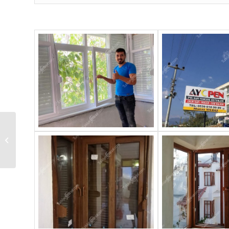
ERDEMLİ PERDECİ
MERSİN LİFE PERDE
OKTAY ULUĞ