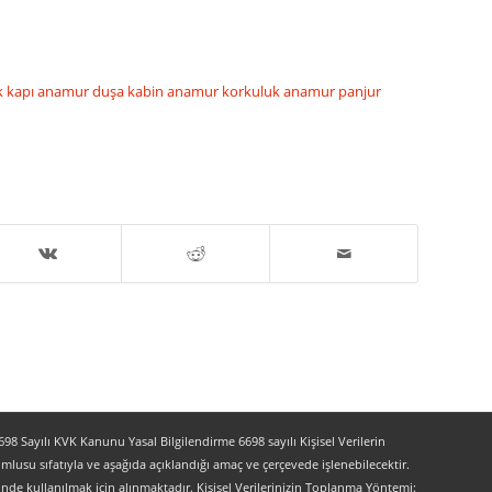
k kapı
anamur duşa kabin
anamur korkuluk
anamur panjur
 Sayılı KVK Kanunu Yasal Bilgilendirme 6698 sayılı Kişisel Verilerin
lusu sıfatıyla ve aşağıda açıklandığı amaç ve çerçevede işlenebilecektir.
lerinde kullanılmak için alınmaktadır. Kişisel Verilerinizin Toplanma Yöntemi: