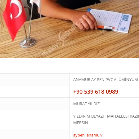
ANAMUR AY PEN PVC ALÜMİNYU
+90 539 618 0989
MURAT YILDIZ
YILDIRIM BEYAZIT MAHALLESİ KAZ
MERSİN
aypen_anamur/