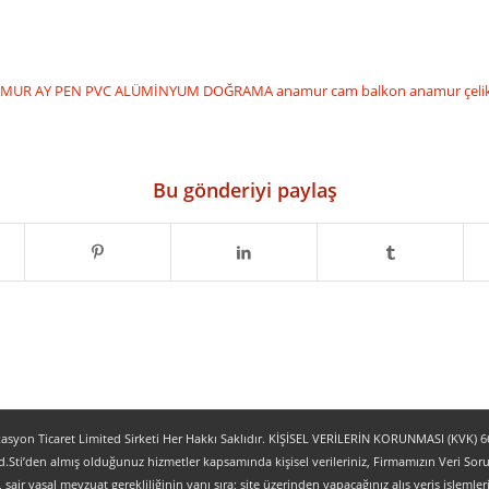
MUR AY PEN PVC ALÜMİNYUM DOĞRAMA
anamur cam balkon
anamur çeli
Bu gönderiyi paylaş
yon Ticaret Limited Sirketi Her Hakkı Saklıdır. KİŞİSEL VERİLERİN KORUNMASI (KVK) 6698
.Sti’den almış olduğunuz hizmetler kapsamında kişisel verileriniz, Firmamızın Veri Sorum
z, sair yasal mevzuat gerekliliğinin yanı sıra; site üzerinden yapacağınız alış veriş işlem