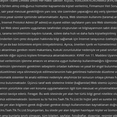
yon Ticaret Limited Sirketi Her Hakkı Saklıdır. KİŞİSEL VERİLERİN KORUNMASI (KVK) 6698
.Sti’den almış olduğunuz hizmetler kapsamında kişisel verileriniz, Firmamızın Veri Sorum
z, sair yasal mevzuat gerekliliğinin yanı sıra; site üzerinden yapacağınız alış veriş işlem
ınca yasal süreler içerisinde saklanmaktadır. Ayrıca, Web sitemizin kullanımı (tarama) aracı
tipi, İnternet Protokol Adresi (IP adresi) ve ziyaret edilen sayfaların yanı sıra Web sitemizden 
, bir Web sitesi yazılımı uygulaması tarafından oluşturulan ve bilgisayarınızın sabit dis
ı, tarama tercihlerinizin kaydını tutarak, sizlere daha hızlı ve daha fazla kişiselleştirilmiş
nderilen tüm çerez dosyaları hakkında bilgi sağlamak için İnternet tarayıcınızı özelleştire
 ya da bazı bölümlere erişimi önleyebilirsiniz. Ayrıca, önerilen içerik ve hizmetlerimizi ge
al olarak aktarılması gereken resmi makamlara, hukuki zorunluluklar nedeniyle ve yasal sın
şekilde diğer üçüncü kişilere firmamızca aktarılabilecektir. KVKK’ nın 11. Maddesi Uyarın
isel verilerinizin işlenme amacını ve amacına uygun kullanılıp kullanılmadığını öğrenme, y
verilerinizin işlenmesini gerektiren sebeplerin ortadan kalkması ve yasal bir engel bulun
düzeltilmesi veya silinmesi/yok edilmesi/anonim hale getirilmesi hallerinde düzeltme ve
an otomatik sistemler ile analiz edilmesi nedeniyle aleyhinize bir sonucun ortaya çıkması ha
z bulunmaktadır. Üçüncü taraf web sitelerine linkler (bağlantılar) Web sitemiz üçüncü tara
lerinin yürürlükte olan veri koruma uygulamalarının ilgili tüm mevzuat ve yönetmelikler
nizi tavsiye ederiz. Feragat: Bu web sitesinde yer alan her türlü bilgi genel nitelikte olup
ahhüt edilmemektedir. İzomont su Isi Yal.Ins.Taah.Tlk.Tic.Ltd.Sti hiçbir şekil ve surette
ve sitede yer alan bilgilerin gerek doğrudan gerekse dolaylı kullanımından kaynaklanan 
s.Taah.Tlk.Tic.Ltd.Stiçalışanları, bu sitede yer alan bilgileri hazırlayan kişiler ve İzomont
ma bunlarla sınırlı olmayan, tüm bilgileri, sayfalar, fotoğraflar, dizaynlar, resimler gibi