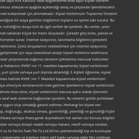
 Sayılı KVK Kanunu Yasal Bilgilendirme 6698 sayılı Kişisel Verilerin
lusu sıfatıyla ve aşağıda açıklandığı amaç ve çerçevede işlenebilecektir.
lerinde kullanılmak için alınmaktadır. Kişisel Verilerinizin Toplanma Yöntemi:
lığıyla bir araya getirilen bilgileriniz toplanır ve işleme tabi tutulur. Bu
indirdiğiniz dosya türü ile ilgili verileri de içerebilir. Bu veriler, çerez
kinde saklanan küçük bir metin dosyasıdır. Çerezler giriş kodu, parola ve
 hizmetler sunar. İnternet tarayıcınız, tanımlama bilgilerini (çerezleri)
bilirsiniz. Çerez dosyalarının reddedilmesi için internet tarayıcınızı
liştirmek için veya istatistiksel amaçlı kişisel verileriniz tarafımızca
ırlamalar çerçevesinde bağımsız denetim şirketlerine mevzuat hükümleri
ca Haklarınız: KVKK’ nın 11. maddesi kapsamında; kişisel verilerinizin
urt içinde ve/veya yurt dışında aktarıldığı 3. kişileri öğrenme, kişisel
maması halinde KVKK’ nın 7. Maddesi kapsamında kişisel verilerinizin
ya silme/yok etme/anonim hale getirme işlemlerinin kişisel verilerinizin
linde itiraz etme, kişisel verilerinizin kanuna aykırı olarak işlenmesi
f web sitelerine bağlantılar içerebilir. Bu sitelerin gizlilik politikaları
e uygun olup olmadığı garanti edilmez. Herhangi bir kişisel veri
, doğruluğu, eksiksiz olması, güvenilirliği, yeterliliği ve güncelliği hiçbir
 ön ihbara ve/veya ihtara gerek duymaksızın her zaman söz konusu bilgileri
doğrudan ve/veya dolaylı maddi ve/veya manevi, menfi ve/veya müsbet,
 su Isi Yal.Ins.Taah.Tlk.Tic.Ltd.Sti’nin yetkilendirdiği kişi ve kuruluşlar
 malzemeler ve bilgilere ilişkin telif hakkı ve/veya diğer fikri mülkiyet