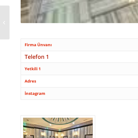
ALANYA YOL YARDIM
Firma Ünvanı
Telefon 1
Yetkili 1
Adres
İnstagram