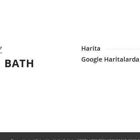
Z
Harita
Google Haritalarda
H BATH