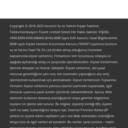
Copyright © 2016-2025 İzomont Su Isı Yalıtım İnşaat Taahhüt
Telekomünikasyon Ticaret Limited Sirketi Her Hakkı Saklıdır. KİŞİSEL
VERİLERİN KORUNMASI (KVK) 6698 Sayılı KVK Kanunu Yasal Bilgilendirme
6698 sayılı Kişisel Verilerin Korunması Kanunu (“KVKK”) uyarınca İzomont
su Isi Yal.Ins.Taah.Tlk.Tic.Ltd.Sti’den almış olduğunuz hizmetler
kapsamında kişisel verileriniz, Firmamızın Veri Sorumlusu sıfatıyla ve
aşağıda açıklandığı amaç ve çerçevede işlenebilecektir. Kişisel Verilerinizin
İşlenme Amaçları ve Hukuki Sebepler: Kişisel verileriniz, sair yasal
mevzuat gerekliliğinin yanı sıra; site üzerinden yapacağınız alış veriş
işlemlerinde kullanılmak için alınmaktadır. Kişisel Verilerinizin Toplanma
Yöntemi: Kişisel verileriniz yalnızca sitemiz üzerinden toplanarak, ilgili
mevzuat uyarınca yasal süreler içerisinde saklanmaktadır. Ayrıca, Web
sitemizin kullanımı (tarama) aracılığıyla bir araya getirilen bilgileriniz
toplanır ve işleme tabi tutulur. Bu bilgiler, ziyaretçi kimliği (ID), ziyaret
tarih ve saati, kullandığınız tarayıcı tipi, İnternet Protokol Adresi (IP
adresi) ve ziyaret edilen sayfaların yanı sıra Web sitemizden indirdiğiniz
dosya türü ile ilgili verileri de içerebilir. Bu veriler, çerez (cookie – metin
dosyası) kullanımı esnasında elde edilebilir. Çerez dosyası, bir Web sitesi