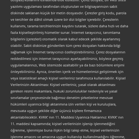
yazılımı uygulaması tarafından oluşturulan ve bilgisayarınızın sabit
diskinde saklanan küçük bir metin dosyasıdır. Çerezler giriş kodu, parola
ve tercihler de dâhil olmak üzere bir dizi bilgiler içerebilir. Çerezlerin
kullanımı, tarama tercihlerinizin kaydını tutarak, sizlere daha hızlı ve daha
fazla kişiselleştirilmiş hizmetler sunar. İnternet tarayıcınız, tanımlama
bilgilerini (çerezleri) otomatik olarak kabul edecek şekilde ayarlanmış
olabilir. Sabit diskinize gönderilen tüm çerez dosyaları hakkında bilgi
sağlamak için İnternet tarayıcınızı özelleştirebilirsiniz. Çerez dosyalarının
reddedilmesi için internet tarayıcınızı ayarlayabilirsiniz, böylece geçmiş
uygulamalarınızı, Web sitemizde azaltabilir ya da bazı bölümlere erişimi
önleyebilirsiniz. Ayrıca, önerilen içerik ve hizmetlerimizi geliştirmek için
veya istatistiksel amaçlı kişisel verileriniz tarafımızca kullanılabilir. Kişisel
Verilerinizin Aktarılması: Kişisel verileriniz, yasal olarak aktarılması
gereken resmi makamlara, hukuki zorunluluklar nedeniyle ve yasal
sınırlamalar çerçevesinde bağımsız denetim şirketlerine mevzuat
hükümleri uyarınca bilgi aktarımına izin verilen kişi ve kuruluşlara,
mevzuata uygun şekilde diğer üçüncü kişilere firmamızca
aktarılabilecektir. KVKK’ nın 11. Maddesi Uyarınca Haklarınız: KVKK’ nın
11. maddesi kapsamında; kişisel verilerinizin işlenip işlenmediğini
öğrenme, işlenmişse buna ilişkin bilgi talep etme, kişisel verilerinizin
işlenme amacını ve amacına uygun kullanılıp kullanılmadığını öğrenme,