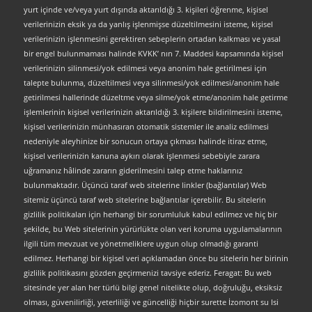
yurt içinde ve/veya yurt dışında aktarıldığı 3. kişileri öğrenme, kişisel
verilerinizin eksik ya da yanlış işlenmişse düzeltilmesini isteme, kişisel
verilerinizin işlenmesini gerektiren sebeplerin ortadan kalkması ve yasal
bir engel bulunmaması halinde KVKK’ nın 7. Maddesi kapsamında kişisel
verilerinizin silinmesi/yok edilmesi veya anonim hale getirilmesi için
talepte bulunma, düzeltilmesi veya silinmesi/yok edilmesi/anonim hale
getirilmesi hallerinde düzeltme veya silme/yok etme/anonim hale getirme
işlemlerinin kişisel verilerinizin aktarıldığı 3. kişilere bildirilmesini isteme,
kişisel verilerinizin münhasıran otomatik sistemler ile analiz edilmesi
nedeniyle aleyhinize bir sonucun ortaya çıkması halinde itiraz etme,
kişisel verilerinizin kanuna aykırı olarak işlenmesi sebebiyle zarara
uğramanız hâlinde zararın giderilmesini talep etme haklarınız
bulunmaktadır. Üçüncü taraf web sitelerine linkler (bağlantılar) Web
sitemiz üçüncü taraf web sitelerine bağlantılar içerebilir. Bu sitelerin
gizlilik politikaları için herhangi bir sorumluluk kabul edilmez ve hiç bir
şekilde, bu Web sitelerinin yürürlükte olan veri koruma uygulamalarının
ilgili tüm mevzuat ve yönetmeliklere uygun olup olmadığı garanti
edilmez. Herhangi bir kişisel veri açıklamadan önce bu sitelerin her birinin
gizlilik politikasını gözden geçirmenizi tavsiye ederiz. Feragat: Bu web
sitesinde yer alan her türlü bilgi genel nitelikte olup, doğruluğu, eksiksiz
olması, güvenilirliği, yeterliliği ve güncelliği hiçbir surette İzomont su Isi