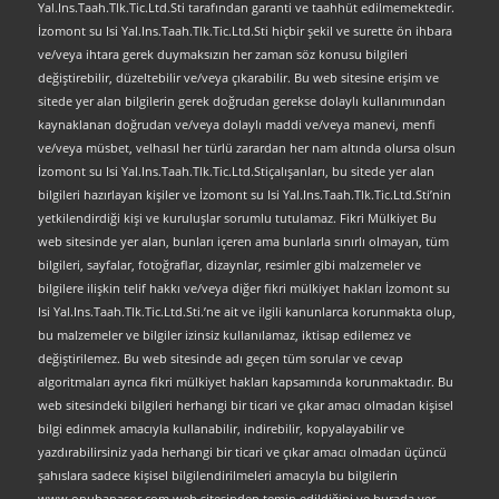
Yal.Ins.Taah.Tlk.Tic.Ltd.Sti tarafından garanti ve taahhüt edilmemektedir.
İzomont su Isi Yal.Ins.Taah.Tlk.Tic.Ltd.Sti hiçbir şekil ve surette ön ihbara
ve/veya ihtara gerek duymaksızın her zaman söz konusu bilgileri
değiştirebilir, düzeltebilir ve/veya çıkarabilir. Bu web sitesine erişim ve
sitede yer alan bilgilerin gerek doğrudan gerekse dolaylı kullanımından
kaynaklanan doğrudan ve/veya dolaylı maddi ve/veya manevi, menfi
ve/veya müsbet, velhasıl her türlü zarardan her nam altında olursa olsun
İzomont su Isi Yal.Ins.Taah.Tlk.Tic.Ltd.Stiçalışanları, bu sitede yer alan
bilgileri hazırlayan kişiler ve İzomont su Isi Yal.Ins.Taah.Tlk.Tic.Ltd.Sti’nin
yetkilendirdiği kişi ve kuruluşlar sorumlu tutulamaz. Fikri Mülkiyet Bu
web sitesinde yer alan, bunları içeren ama bunlarla sınırlı olmayan, tüm
bilgileri, sayfalar, fotoğraflar, dizaynlar, resimler gibi malzemeler ve
bilgilere ilişkin telif hakkı ve/veya diğer fikri mülkiyet hakları İzomont su
Isi Yal.Ins.Taah.Tlk.Tic.Ltd.Sti.’ne ait ve ilgili kanunlarca korunmakta olup,
bu malzemeler ve bilgiler izinsiz kullanılamaz, iktisap edilemez ve
değiştirilemez. Bu web sitesinde adı geçen tüm sorular ve cevap
algoritmaları ayrıca fikri mülkiyet hakları kapsamında korunmaktadır. Bu
web sitesindeki bilgileri herhangi bir ticari ve çıkar amacı olmadan kişisel
bilgi edinmek amacıyla kullanabilir, indirebilir, kopyalayabilir ve
yazdırabilirsiniz yada herhangi bir ticari ve çıkar amacı olmadan üçüncü
şahıslara sadece kişisel bilgilendirilmeleri amacıyla bu bilgilerin
www.onubanasor.com web sitesinden temin edildiğini ve burada yer