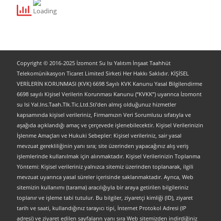
Copyright © 2016-2025 İzomont Su Isı Yalıtım İnşaat Taahhüt
Telekomünikasyon Ticaret Limited Sirketi Her Hakkı Saklıdır. KİŞİSEL
VERİLERİN KORUNMASI (KVK) 6698 Sayılı KVK Kanunu Yasal Bilgilendirme
6698 sayılı Kişisel Verilerin Korunması Kanunu (“KVKK”) uyarınca İzomont
su Isi Yal.Ins.Taah.Tlk.Tic.Ltd.Sti’den almış olduğunuz hizmetler
kapsamında kişisel verileriniz, Firmamızın Veri Sorumlusu sıfatıyla ve
aşağıda açıklandığı amaç ve çerçevede işlenebilecektir. Kişisel Verilerinizin
İşlenme Amaçları ve Hukuki Sebepler: Kişisel verileriniz, sair yasal
mevzuat gerekliliğinin yanı sıra; site üzerinden yapacağınız alış veriş
işlemlerinde kullanılmak için alınmaktadır. Kişisel Verilerinizin Toplanma
Yöntemi: Kişisel verileriniz yalnızca sitemiz üzerinden toplanarak, ilgili
mevzuat uyarınca yasal süreler içerisinde saklanmaktadır. Ayrıca, Web
sitemizin kullanımı (tarama) aracılığıyla bir araya getirilen bilgileriniz
toplanır ve işleme tabi tutulur. Bu bilgiler, ziyaretçi kimliği (ID), ziyaret
tarih ve saati, kullandığınız tarayıcı tipi, İnternet Protokol Adresi (IP
adresi) ve ziyaret edilen sayfaların yanı sıra Web sitemizden indirdiğiniz