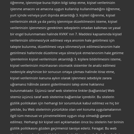
öğrenme, işlenmişse buna ilişkin bilgi talep etme, kişisel verilerinizin
işlenme amacını ve amacına uygun kullanılıp kullanılmadığını öğrenme,
yurt içinde ve/veya yurt dışında aktarıldığı 3. kişileri öğrenme, kişisel
verilerinizin eksik ya da yanlış işlenmişse düzeltilmesini isteme, kişisel
verilerinizin işlenmesini gerektiren sebeplerin ortadan kalkması ve yasal
bir engel bulunmaması halinde KVKK’ nın 7. Maddesi kapsamında kişisel
verilerinizin silinmesi/yok edilmesi veya anonim hale getirilmesi için
talepte bulunma, düzeltilmesi veya silinmesi/yok edilmesi/anonim hale
getirilmesi hallerinde düzeltme veya silme/yok etme/anonim hale getirme
işlemlerinin kişisel verilerinizin aktarıldığı 3. kişilere bildirilmesini isteme,
kişisel verilerinizin münhasıran otomatik sistemler ile analiz edilmesi
nedeniyle aleyhinize bir sonucun ortaya çıkması halinde itiraz etme,
kişisel verilerinizin kanuna aykırı olarak işlenmesi sebebiyle zarara
uğramanız hâlinde zararın giderilmesini talep etme haklarınız
bulunmaktadır. Üçüncü taraf web sitelerine linkler (bağlantılar) Web
sitemiz üçüncü taraf web sitelerine bağlantılar içerebilir. Bu sitelerin
gizlilik politikaları için herhangi bir sorumluluk kabul edilmez ve hiç bir
şekilde, bu Web sitelerinin yürürlükte olan veri koruma uygulamalarının
ilgili tüm mevzuat ve yönetmeliklere uygun olup olmadığı garanti
edilmez. Herhangi bir kişisel veri açıklamadan önce bu sitelerin her birinin
gizlilik politikasını gözden geçirmenizi tavsiye ederiz. Feragat: Bu web