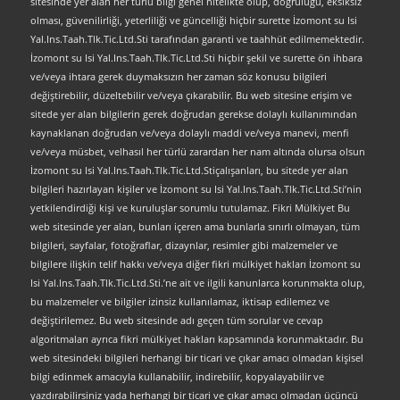
sitesinde yer alan her türlü bilgi genel nitelikte olup, doğruluğu, eksiksiz
olması, güvenilirliği, yeterliliği ve güncelliği hiçbir surette İzomont su Isi
Yal.Ins.Taah.Tlk.Tic.Ltd.Sti tarafından garanti ve taahhüt edilmemektedir.
İzomont su Isi Yal.Ins.Taah.Tlk.Tic.Ltd.Sti hiçbir şekil ve surette ön ihbara
ve/veya ihtara gerek duymaksızın her zaman söz konusu bilgileri
değiştirebilir, düzeltebilir ve/veya çıkarabilir. Bu web sitesine erişim ve
sitede yer alan bilgilerin gerek doğrudan gerekse dolaylı kullanımından
kaynaklanan doğrudan ve/veya dolaylı maddi ve/veya manevi, menfi
ve/veya müsbet, velhasıl her türlü zarardan her nam altında olursa olsun
İzomont su Isi Yal.Ins.Taah.Tlk.Tic.Ltd.Stiçalışanları, bu sitede yer alan
bilgileri hazırlayan kişiler ve İzomont su Isi Yal.Ins.Taah.Tlk.Tic.Ltd.Sti’nin
yetkilendirdiği kişi ve kuruluşlar sorumlu tutulamaz. Fikri Mülkiyet Bu
web sitesinde yer alan, bunları içeren ama bunlarla sınırlı olmayan, tüm
bilgileri, sayfalar, fotoğraflar, dizaynlar, resimler gibi malzemeler ve
bilgilere ilişkin telif hakkı ve/veya diğer fikri mülkiyet hakları İzomont su
Isi Yal.Ins.Taah.Tlk.Tic.Ltd.Sti.’ne ait ve ilgili kanunlarca korunmakta olup,
bu malzemeler ve bilgiler izinsiz kullanılamaz, iktisap edilemez ve
değiştirilemez. Bu web sitesinde adı geçen tüm sorular ve cevap
algoritmaları ayrıca fikri mülkiyet hakları kapsamında korunmaktadır. Bu
web sitesindeki bilgileri herhangi bir ticari ve çıkar amacı olmadan kişisel
bilgi edinmek amacıyla kullanabilir, indirebilir, kopyalayabilir ve
yazdırabilirsiniz yada herhangi bir ticari ve çıkar amacı olmadan üçüncü