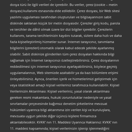
dosya türü ile ilgili verileri de içerebilir. Bu veriler, çerez (cookie – metin
dosyası) kullanımı esnasında elde edilebilir. Çerez dosyası, bir Web sitesi
yazılımı uygulaması tarafından oluşturulan ve bilgisayarınızın sabit
diskinde saklanan küçük bir metin dosyasıdır. Çerezler giriş kodu, parola
ve tercihler de dâhil olmak üzere bir dizi bilgiler içerebilir. Çerezlerin
kullanımı, tarama tercihlerinizin kaydını tutarak, sizlere daha hızlı ve daha
fazla kişiselleştirilmiş hizmetler sunar. İnternet tarayıcınız, tanımlama
bilgilerini (çerezleri) otomatik olarak kabul edecek şekilde ayarlanmış
olabilir. Sabit diskinize gönderilen tüm çerez dosyaları hakkında bilgi
sağlamak için İnternet tarayıcınızı özelleştirebilirsiniz. Çerez dosyalarının
reddedilmesi için internet tarayıcınızı ayarlayabilirsiniz, böylece geçmiş
uygulamalarınızı, Web sitemizde azaltabilir ya da bazı bölümlere erişimi
önleyebilirsiniz. Ayrıca, önerilen içerik ve hizmetlerimizi geliştirmek için
veya istatistiksel amaçlı kişisel verileriniz tarafımızca kullanılabilir. Kişisel
Verilerinizin Aktarılması: Kişisel verileriniz, yasal olarak aktarılması
gereken resmi makamlara, hukuki zorunluluklar nedeniyle ve yasal
sınırlamalar çerçevesinde bağımsız denetim şirketlerine mevzuat
hükümleri uyarınca bilgi aktarımına izin verilen kişi ve kuruluşlara,
mevzuata uygun şekilde diğer üçüncü kişilere firmamızca
aktarılabilecektir. KVKK’ nın 11. Maddesi Uyarınca Haklarınız: KVKK’ nın
11. maddesi kapsamında; kişisel verilerinizin işlenip işlenmediğini