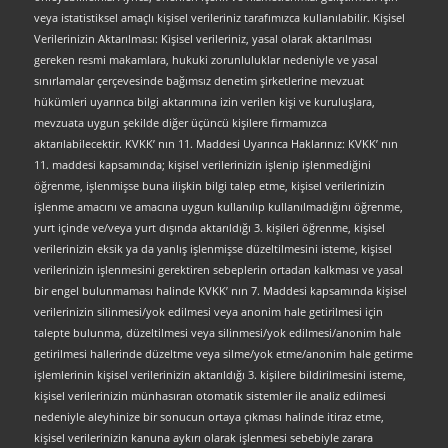
veya istatistiksel amaçlı kişisel verileriniz tarafımızca kullanılabilir. Kişisel
Verilerinizin Aktarılması: Kişisel verileriniz, yasal olarak aktarılması
gereken resmi makamlara, hukuki zorunluluklar nedeniyle ve yasal
sınırlamalar çerçevesinde bağımsız denetim şirketlerine mevzuat
hükümleri uyarınca bilgi aktarımına izin verilen kişi ve kuruluşlara,
mevzuata uygun şekilde diğer üçüncü kişilere firmamızca
aktarılabilecektir. KVKK’ nın 11. Maddesi Uyarınca Haklarınız: KVKK’ nın
11. maddesi kapsamında; kişisel verilerinizin işlenip işlenmediğini
öğrenme, işlenmişse buna ilişkin bilgi talep etme, kişisel verilerinizin
işlenme amacını ve amacına uygun kullanılıp kullanılmadığını öğrenme,
yurt içinde ve/veya yurt dışında aktarıldığı 3. kişileri öğrenme, kişisel
verilerinizin eksik ya da yanlış işlenmişse düzeltilmesini isteme, kişisel
verilerinizin işlenmesini gerektiren sebeplerin ortadan kalkması ve yasal
bir engel bulunmaması halinde KVKK’ nın 7. Maddesi kapsamında kişisel
verilerinizin silinmesi/yok edilmesi veya anonim hale getirilmesi için
talepte bulunma, düzeltilmesi veya silinmesi/yok edilmesi/anonim hale
getirilmesi hallerinde düzeltme veya silme/yok etme/anonim hale getirme
işlemlerinin kişisel verilerinizin aktarıldığı 3. kişilere bildirilmesini isteme,
kişisel verilerinizin münhasıran otomatik sistemler ile analiz edilmesi
nedeniyle aleyhinize bir sonucun ortaya çıkması halinde itiraz etme,
kişisel verilerinizin kanuna aykırı olarak işlenmesi sebebiyle zarara