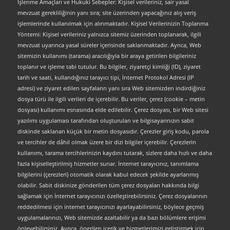
İşlenme Amaçları ve Hukuki Sebepler: Kişisel verileriniz, sair yasal
mevzuat gerekliliğinin yanı sıra; site üzerinden yapacağınız alış veriş
işlemlerinde kullanılmak için alınmaktadır. Kişisel Verilerinizin Toplanma
Yöntemi: Kişisel verileriniz yalnızca sitemiz üzerinden toplanarak, ilgili
mevzuat uyarınca yasal süreler içerisinde saklanmaktadır. Ayrıca, Web
sitemizin kullanımı (tarama) aracılığıyla bir araya getirilen bilgileriniz
toplanır ve işleme tabi tutulur. Bu bilgiler, ziyaretçi kimliği (ID), ziyaret
tarih ve saati, kullandığınız tarayıcı tipi, İnternet Protokol Adresi (IP
adresi) ve ziyaret edilen sayfaların yanı sıra Web sitemizden indirdiğiniz
dosya türü ile ilgili verileri de içerebilir. Bu veriler, çerez (cookie – metin
dosyası) kullanımı esnasında elde edilebilir. Çerez dosyası, bir Web sitesi
yazılımı uygulaması tarafından oluşturulan ve bilgisayarınızın sabit
diskinde saklanan küçük bir metin dosyasıdır. Çerezler giriş kodu, parola
ve tercihler de dâhil olmak üzere bir dizi bilgiler içerebilir. Çerezlerin
kullanımı, tarama tercihlerinizin kaydını tutarak, sizlere daha hızlı ve daha
fazla kişiselleştirilmiş hizmetler sunar. İnternet tarayıcınız, tanımlama
bilgilerini (çerezleri) otomatik olarak kabul edecek şekilde ayarlanmış
olabilir. Sabit diskinize gönderilen tüm çerez dosyaları hakkında bilgi
sağlamak için İnternet tarayıcınızı özelleştirebilirsiniz. Çerez dosyalarının
reddedilmesi için internet tarayıcınızı ayarlayabilirsiniz, böylece geçmiş
uygulamalarınızı, Web sitemizde azaltabilir ya da bazı bölümlere erişimi
önleyebilirsiniz. Ayrıca, önerilen içerik ve hizmetlerimizi geliştirmek için