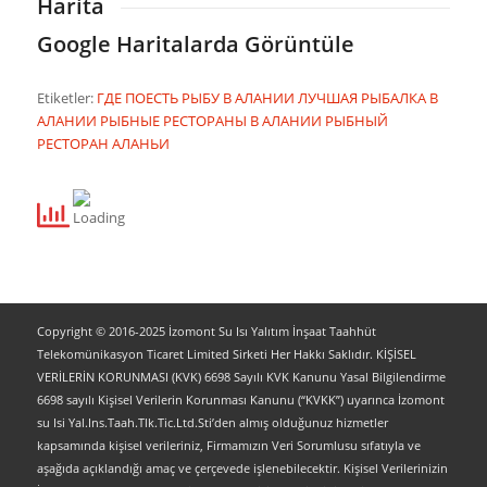
Harita
Google Haritalarda Görüntüle
Etiketler:
ГДЕ ПОЕСТЬ РЫБУ В АЛАНИИ
ЛУЧШАЯ РЫБАЛКА В
АЛАНИИ
РЫБНЫЕ РЕСТОРАНЫ В АЛАНИИ
РЫБНЫЙ
РЕСТОРАН АЛАНЬИ
Copyright © 2016-2025 İzomont Su Isı Yalıtım İnşaat Taahhüt
Telekomünikasyon Ticaret Limited Sirketi Her Hakkı Saklıdır. KİŞİSEL
VERİLERİN KORUNMASI (KVK) 6698 Sayılı KVK Kanunu Yasal Bilgilendirme
6698 sayılı Kişisel Verilerin Korunması Kanunu (“KVKK”) uyarınca İzomont
su Isi Yal.Ins.Taah.Tlk.Tic.Ltd.Sti’den almış olduğunuz hizmetler
kapsamında kişisel verileriniz, Firmamızın Veri Sorumlusu sıfatıyla ve
aşağıda açıklandığı amaç ve çerçevede işlenebilecektir. Kişisel Verilerinizin