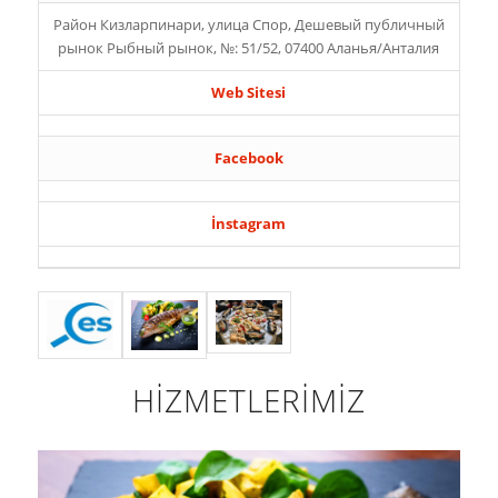
Район Кизларпинари, улица Спор, Дешевый публичный
рынок Рыбный рынок, №: 51/52, 07400 Аланья/Анталия
Web Sitesi
Facebook
İnstagram
HİZMETLERİMİZ