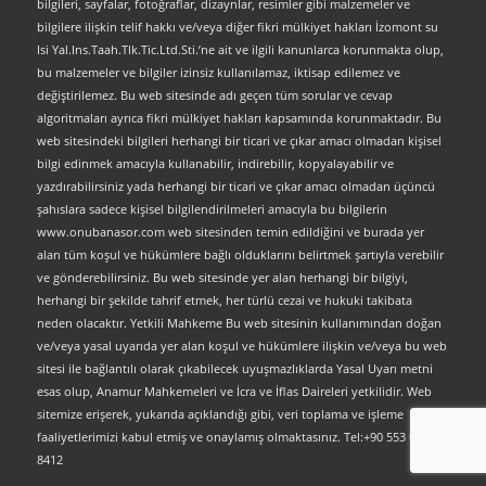
bilgileri, sayfalar, fotoğraflar, dizaynlar, resimler gibi malzemeler ve
bilgilere ilişkin telif hakkı ve/veya diğer fikri mülkiyet hakları İzomont su
Isi Yal.Ins.Taah.Tlk.Tic.Ltd.Sti.’ne ait ve ilgili kanunlarca korunmakta olup,
bu malzemeler ve bilgiler izinsiz kullanılamaz, iktisap edilemez ve
değiştirilemez. Bu web sitesinde adı geçen tüm sorular ve cevap
algoritmaları ayrıca fikri mülkiyet hakları kapsamında korunmaktadır. Bu
web sitesindeki bilgileri herhangi bir ticari ve çıkar amacı olmadan kişisel
bilgi edinmek amacıyla kullanabilir, indirebilir, kopyalayabilir ve
yazdırabilirsiniz yada herhangi bir ticari ve çıkar amacı olmadan üçüncü
şahıslara sadece kişisel bilgilendirilmeleri amacıyla bu bilgilerin
www.onubanasor.com web sitesinden temin edildiğini ve burada yer
alan tüm koşul ve hükümlere bağlı olduklarını belirtmek şartıyla verebilir
ve gönderebilirsiniz. Bu web sitesinde yer alan herhangi bir bilgiyi,
herhangi bir şekilde tahrif etmek, her türlü cezai ve hukuki takibata
neden olacaktır. Yetkili Mahkeme Bu web sitesinin kullanımından doğan
ve/veya yasal uyarıda yer alan koşul ve hükümlere ilişkin ve/veya bu web
sitesi ile bağlantılı olarak çıkabilecek uyuşmazlıklarda Yasal Uyarı metni
esas olup, Anamur Mahkemeleri ve İcra ve İflas Daireleri yetkilidir. Web
sitemize erişerek, yukarıda açıklandığı gibi, veri toplama ve işleme
faaliyetlerimizi kabul etmiş ve onaylamış olmaktasınız. Tel:+90 553 063
8412